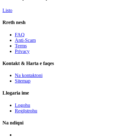
Listo
Rreth nesh
FAQ
Anti-Scam
Terms
Privacy
Kontakt & Harta e faqes
Na kontaktoni
Sitemap
Llogaria ime
Logohu
Regjistrohu
Na ndiqni