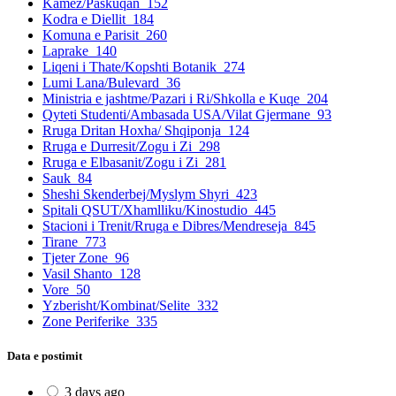
Kamez/Paskuqan
152
Kodra e Diellit
184
Komuna e Parisit
260
Laprake
140
Liqeni i Thate/Kopshti Botanik
274
Lumi Lana/Bulevard
36
Ministria e jashtme/Pazari i Ri/Shkolla e Kuqe
204
Qyteti Studenti/Ambasada USA/Vilat Gjermane
93
Rruga Dritan Hoxha/ Shqiponja
124
Rruga e Durresit/Zogu i Zi
298
Rruga e Elbasanit/Zogu i Zi
281
Sauk
84
Sheshi Skenderbej/Myslym Shyri
423
Spitali QSUT/Xhamlliku/Kinostudio
445
Stacioni i Trenit/Rruga e Dibres/Mendreseja
845
Tirane
773
Tjeter Zone
96
Vasil Shanto
128
Vore
50
Yzberisht/Kombinat/Selite
332
Zone Periferike
335
Data e postimit
3 days ago