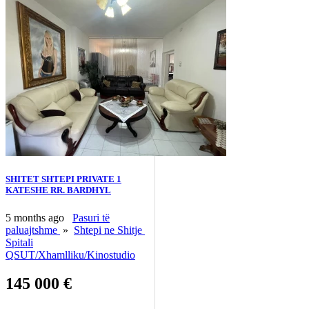
SHITET SHTEPI PRIVATE 1
KATESHE RR. BARDHYL
5 months ago
Pasuri të
paluajtshme
»
Shtepi ne Shitje
Spitali
QSUT/Xhamlliku/Kinostudio
145 000 €