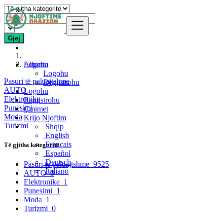
Gjej
Logohu
Albania
Logohu
Pasuri të paluajtshme
Regjistrohu
AUTO
Logohu
Elektronike
Regjistrohu
Punesimi
Çmimet
Moda
Krijo Njoftim
Turizmi
Shqip
English
Français
Të gjitha kategoritë
Español
Deutsch
Pasuri të paluajtshme
9525
Italiano
AUTO
3
Elektronike
1
Punesimi
1
Moda
1
Turizmi
0