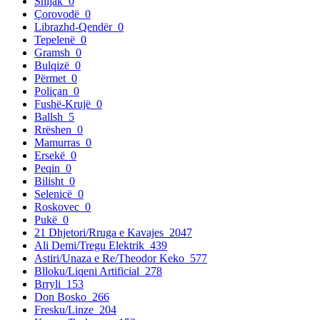
Shijak
0
Çorovodë
0
Librazhd-Qendër
0
Tepelenë
0
Gramsh
0
Bulqizë
0
Përmet
0
Poliçan
0
Fushë-Krujë
0
Ballsh
5
Rrëshen
0
Mamurras
0
Ersekë
0
Peqin
0
Bilisht
0
Selenicë
0
Roskovec
0
Pukë
0
21 Dhjetori/Rruga e Kavajes
2047
Ali Demi/Tregu Elektrik
439
Astiri/Unaza e Re/Theodor Keko
577
Blloku/Liqeni Artificial
278
Brryli
153
Don Bosko
266
Fresku/Linze
204