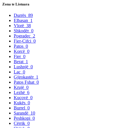
Zona te Listuara
Durrës
89
Elbasan
1
Vlorë
38
Shkodër
0
Pogradec
2
Fier-Çifçi
0
Patos
0
Korçë
0
Fier
0
Berat
1
Lushnjë
0
Laç
0
Gjirokastër
1
Patos Fshat
0
Krujë
0
Lezhë
6
Kuçovë
0
Kukës
0
Burrel
0
Sarandë
10
Peshkopi
0
Cërrik
0