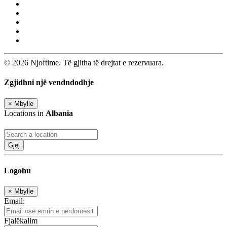
© 2026 Njoftime. Të gjitha të drejtat e rezervuara.
Zgjidhni një vendndodhje
×
Mbylle
Locations in
Albania
Gjej
Logohu
×
Mbylle
Email:
Fjalëkalim