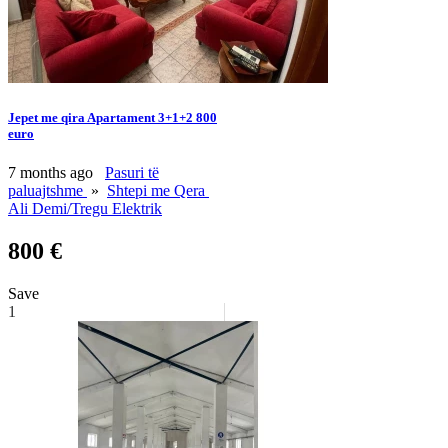
Jepet me qira Apartament 3+1+2 800
euro
7 months ago
Pasuri të
paluajtshme
»
Shtepi me Qera
Ali Demi/Tregu Elektrik
800 €
Save
1