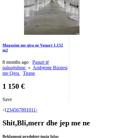
Magazine me qira ne Vaqarr 1.152
m2
8 months ago
Pasuri të
paluajtshme
»
Ambjente Biznesi
me Qera
Tirane
1 150 €
Save
‹
1
2
3
4
5
6
7
8
9
10
11
›
Shit,Bli,merr dhe jep me ne
Reklamoni produktet tuaja falas