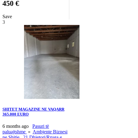
450 €
Save
3
SHITET MAGAZINE NE VAQARR
365.000 EURO
6 months ago
Pasuri të
paluajtshme
»
Ambjente Biznesi
ne Shitje
21 Dhjetori/Rruga e