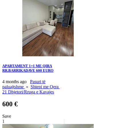
APARTAMENT 1+1 ME QIRA
RR.BARRIKADAVE 600 EURO
4 months ago
Pasuri të
paluajtshme
»
Shtepi me Qera
21 Dhjetori/Rruga e Kavajes
600 €
Save
1