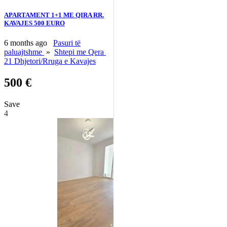
APARTAMENT 1+1 ME QIRA RR.
KAVAJES 500 EURO
6 months ago
Pasuri të
paluajtshme
»
Shtepi me Qera
21 Dhjetori/Rruga e Kavajes
500 €
Save
4