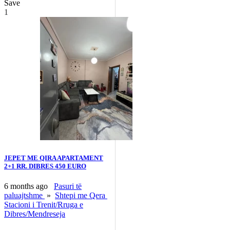
Save
1
JEPET ME QIRA APARTAMENT
2+1 RR. DIBRES 450 EURO
6 months ago
Pasuri të
paluajtshme
»
Shtepi me Qera
Stacioni i Trenit/Rruga e
Dibres/Mendreseja