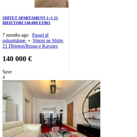
SHITET APARTAMENT 1+1 21
DHJETORI 140.000 EURO
7 months ago
Pasuri të
paluajtshme
»
Shtepi ne Shitje
21 Dhjetori/Rruga e Kavajes
140 000 €
Save
4