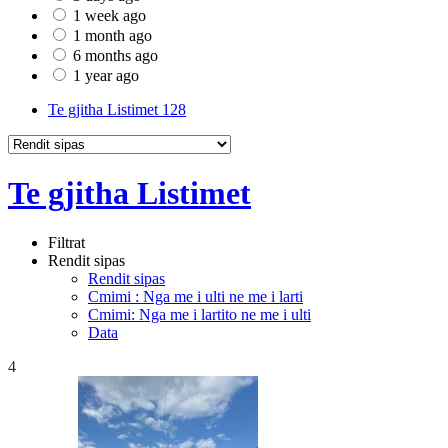
1 week ago
1 month ago
6 months ago
1 year ago
Te gjitha Listimet
128
Te gjitha Listimet
Filtrat
Rendit sipas
Rendit sipas
Cmimi : Nga me i ulti ne me i larti
Cmimi: Nga me i lartito ne me i ulti
Data
4