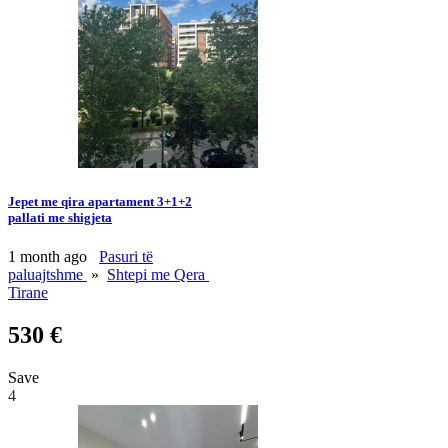
Jepet me qira apartament 3+1+2
pallati me shigjeta
1 month ago
Pasuri të
paluajtshme
»
Shtepi me Qera
Tirane
530 €
Save
4