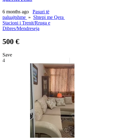
6 months ago
Pasuri të
paluajtshme
»
Shtepi me Qera
Stacioni i Trenit/Rruga e
Dibres/Mendreseja
500 €
Save
4