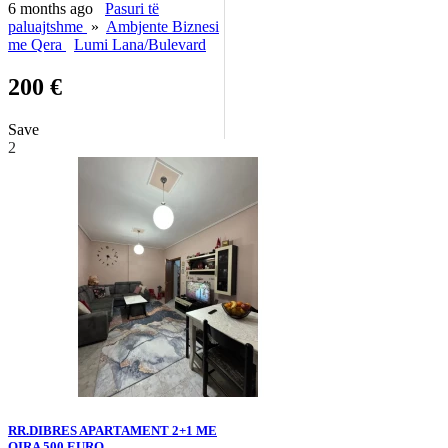
6 months ago
Pasuri të
paluajtshme
»
Ambjente Biznesi
me Qera
Lumi Lana/Bulevard
200 €
Save
2
RR.DIBRES APARTAMENT 2+1 ME
QIRA 500 EURO