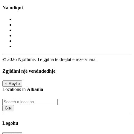
Na ndiqni
© 2026 Njoftime. Të gjitha të drejtat e rezervuara.
Zgjidhni një vendndodhje
×
Mbylle
Locations in
Albania
Gjej
Logohu