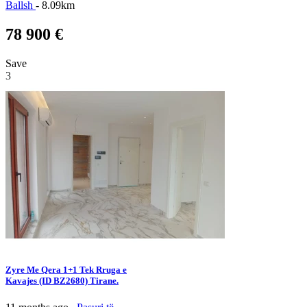
Ballsh
- 8.09km
78 900 €
Save
3
Zyre Me Qera 1+1 Tek Rruga e
Kavajes (ID BZ2680) Tirane.