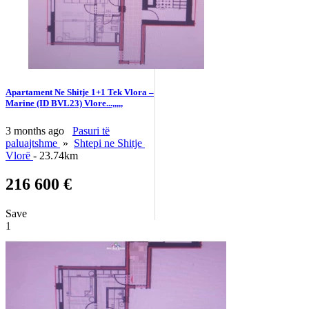
Apartament Ne Shitje 1+1 Tek Vlora –
Marine (ID BVL23) Vlore...,,,,,
3 months ago
Pasuri të
paluajtshme
»
Shtepi ne Shitje
Vlorë
- 23.74km
216 600 €
Save
1