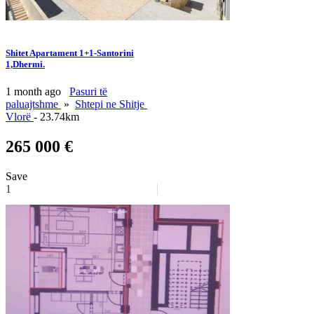
Shitet Apartament 1+1-Santorini
1,Dhermi.
1 month ago
Pasuri të
paluajtshme
»
Shtepi ne Shitje
Vlorë
- 23.74km
265 000 €
Save
1