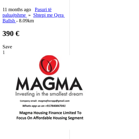
11 months ago
Pasuri të
paluajtshme
»
Shtepi me Qera
Ballsh
- 8.09km
390 €
Save
1