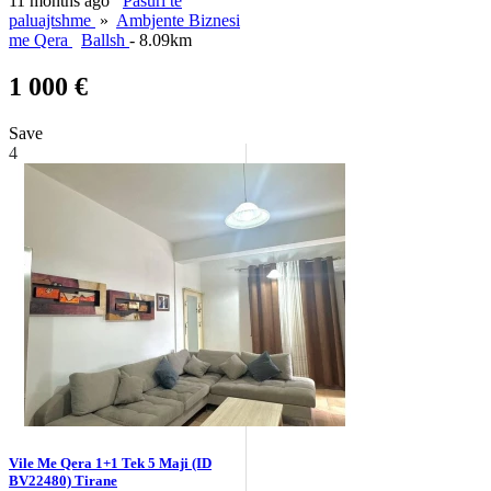
11 months ago
Pasuri të
paluajtshme
»
Ambjente Biznesi
me Qera
Ballsh
- 8.09km
1 000 €
Save
4
Vile Me Qera 1+1 Tek 5 Maji (ID
BV22480) Tirane