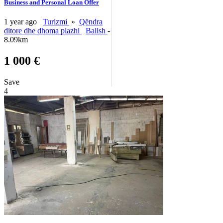
Business and Personal Loan Offer
1 year ago
Turizmi
»
Qëndra
ditore dhe dhoma plazhi
Ballsh
-
8.09km
1 000 €
Save
4