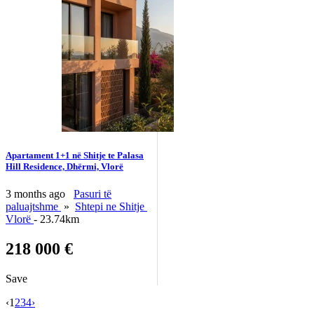
Apartament 1+1 në Shitje te Palasa
Hill Residence, Dhërmi, Vlorë
3 months ago
Pasuri të
paluajtshme
»
Shtepi ne Shitje
Vlorë
- 23.74km
218 000 €
Save
‹
1
2
3
4
›