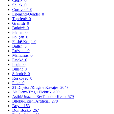
Cërrik
0
Shijak
0
Çorovodë
0
Librazhd-Qendër
0
Tepelenë
0
Gramsh
0
Bulqizë
0
Përmet
0
Poliçan
0
Fushë-Krujë
0
Ballsh
5
Rrëshen
0
Mamurras
0
Ersekë
0
Peqin
0
Bilisht
0
Selenicë
0
Roskovec
0
Pukë
0
21 Dhjetori/Rruga e Kavajes
2047
Ali Demi/Tregu Elektrik
439
Astiri/Unaza e Re/Theodor Keko
579
Blloku/Liqeni Artificial
278
Brryli
153
Don Bosko
267