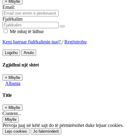
×
Mbylle
Email:
Fjalëkalim
Më mbaj të lidhur
Keni harruar fjalëkalimin tuaj?
/
Regjistrohu
Logohu
Anulo
Zgjidhni një shtet
×
Mbylle
Albania
Title
×
Mbylle
Content...
Mbylle
Përvoja juaj në këtë sajt do të përmirësohet duke lejuar cookies.
Lejo cookies
Jo faleminderit