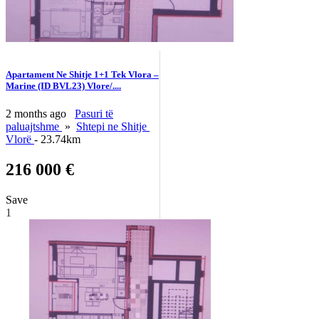
Apartament Ne Shitje 1+1 Tek Vlora –
Marine (ID BVL23) Vlore/....
2 months ago
Pasuri të
paluajtshme
»
Shtepi ne Shitje
Vlorë
- 23.74km
216 000 €
Save
1