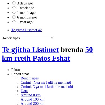
3 days ago
1 week ago
1 month ago
6 months ago
1 year ago
Te gjitha Listimet
42
Te gjitha Listimet
brenda
50
km rreth Patos Fshat
Filtrat
Rendit sipas
Rendit sipas
Cmimi : Nga me i ulti ne me i larti
Cmimi: Nga me i lartito ne me i ulti
Data
Around 0 km
Around 100 km
Around 200 km