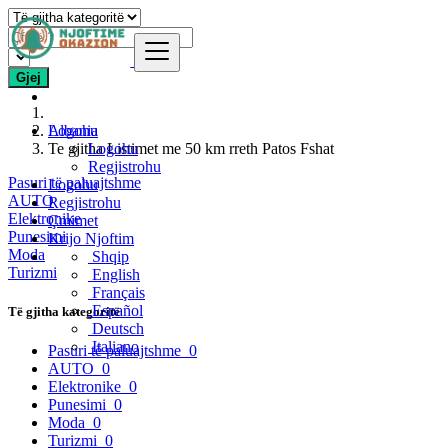
Gjej
Logohu
Albania
Te gjitha Listimet me 50 km rreth Patos Fshat
Logohu
Regjistrohu
Pasuri të paluajtshme
Logohu
AUTO
Regjistrohu
Elektronike
Çmimet
Punesimi
Krijo Njoftim
Moda
Shqip
Turizmi
English
Français
Español
Të gjitha kategoritë
Deutsch
Italiano
Pasuri të paluajtshme
0
AUTO
0
Elektronike
0
Punesimi
0
Moda
0
Turizmi
0