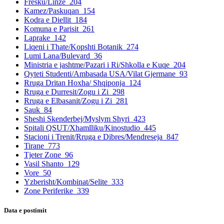
Fresku/Linze
204
Kamez/Paskuqan
154
Kodra e Diellit
184
Komuna e Parisit
261
Laprake
142
Liqeni i Thate/Kopshti Botanik
274
Lumi Lana/Bulevard
36
Ministria e jashtme/Pazari i Ri/Shkolla e Kuqe
204
Qyteti Studenti/Ambasada USA/Vilat Gjermane
93
Rruga Dritan Hoxha/ Shqiponja
124
Rruga e Durresit/Zogu i Zi
298
Rruga e Elbasanit/Zogu i Zi
281
Sauk
84
Sheshi Skenderbej/Myslym Shyri
423
Spitali QSUT/Xhamlliku/Kinostudio
445
Stacioni i Trenit/Rruga e Dibres/Mendreseja
847
Tirane
773
Tjeter Zone
96
Vasil Shanto
129
Vore
50
Yzberisht/Kombinat/Selite
333
Zone Periferike
339
Data e postimit