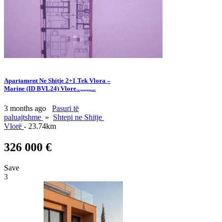
Apartament Ne Shitje 2+1 Tek Vlora –
Marine (ID BVL24) Vlore...,,,,,,,...
3 months ago
Pasuri të
paluajtshme
»
Shtepi ne Shitje
Vlorë
- 23.74km
326 000 €
Save
3