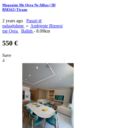
Magazine Me Qera Ne Allias ( ID
BM162) Tirane
2 years ago
Pasuri të
paluajtshme
»
Ambjente Biznesi
me Qera
Ballsh
- 8.09km
550 €
Save
4