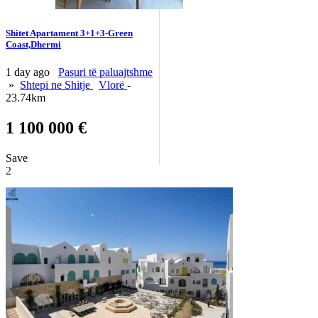
Shitet Apartament 3+1+3-Green
Coast,Dhermi
1 day ago
Pasuri të paluajtshme
»
Shtepi ne Shitje
Vlorë
-
23.74km
1 100 000 €
Save
2