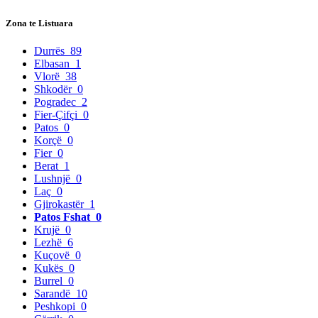
Zona te Listuara
Durrës
89
Elbasan
1
Vlorë
38
Shkodër
0
Pogradec
2
Fier-Çifçi
0
Patos
0
Korçë
0
Fier
0
Berat
1
Lushnjë
0
Laç
0
Gjirokastër
1
Patos Fshat
0
Krujë
0
Lezhë
6
Kuçovë
0
Kukës
0
Burrel
0
Sarandë
10
Peshkopi
0