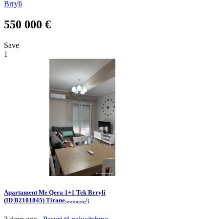
Brryli
550 000 €
Save
1
Apartament Me Qera 1+1 Tek Brryli
(ID B2101845) Tirane.,.,.,.,,..,,./;