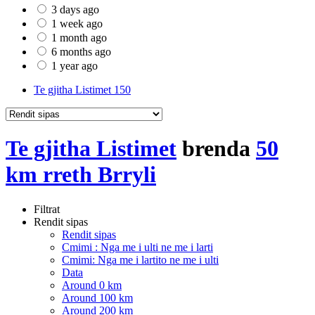
3 days ago
1 week ago
1 month ago
6 months ago
1 year ago
Te gjitha Listimet
150
Te gjitha Listimet
brenda
50
km rreth Brryli
Filtrat
Rendit sipas
Rendit sipas
Cmimi : Nga me i ulti ne me i larti
Cmimi: Nga me i lartito ne me i ulti
Data
Around 0 km
Around 100 km
Around 200 km