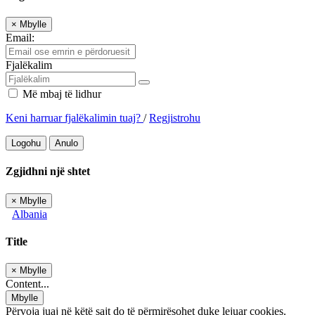
×
Mbylle
Email:
Fjalëkalim
Më mbaj të lidhur
Keni harruar fjalëkalimin tuaj?
/
Regjistrohu
Logohu
Anulo
Zgjidhni një shtet
×
Mbylle
Albania
Title
×
Mbylle
Content...
Mbylle
Përvoja juaj në këtë sajt do të përmirësohet duke lejuar cookies.