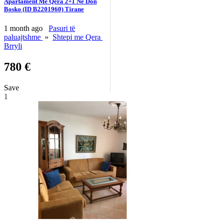
Apartament Me Qera 2+1 Ne Don
Bosko (ID B2201960) Tirane
1 month ago
Pasuri të
paluajtshme
»
Shtepi me Qera
Brryli
780 €
Save
1