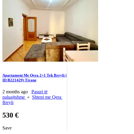
Apartament Me Qera 2+1 Tek Brryli (
ID B221429) Tirane
2 months ago
Pasuri të
paluajtshme
»
Shtepi me Qera
Brryli
530 €
Save