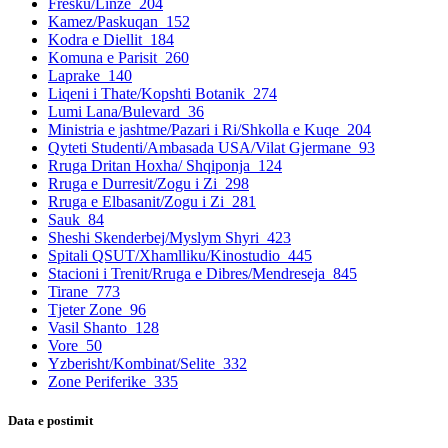
Fresku/Linze
204
Kamez/Paskuqan
152
Kodra e Diellit
184
Komuna e Parisit
260
Laprake
140
Liqeni i Thate/Kopshti Botanik
274
Lumi Lana/Bulevard
36
Ministria e jashtme/Pazari i Ri/Shkolla e Kuqe
204
Qyteti Studenti/Ambasada USA/Vilat Gjermane
93
Rruga Dritan Hoxha/ Shqiponja
124
Rruga e Durresit/Zogu i Zi
298
Rruga e Elbasanit/Zogu i Zi
281
Sauk
84
Sheshi Skenderbej/Myslym Shyri
423
Spitali QSUT/Xhamlliku/Kinostudio
445
Stacioni i Trenit/Rruga e Dibres/Mendreseja
845
Tirane
773
Tjeter Zone
96
Vasil Shanto
128
Vore
50
Yzberisht/Kombinat/Selite
332
Zone Periferike
335
Data e postimit