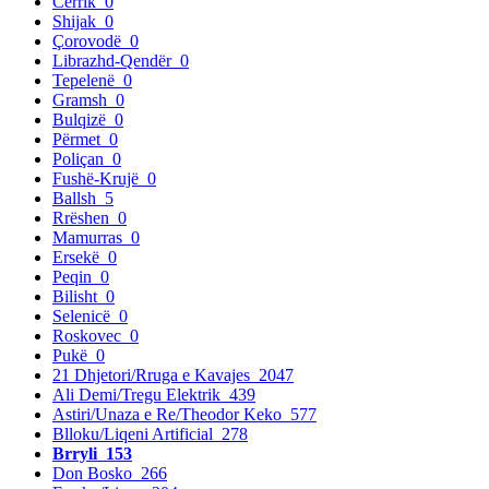
Cërrik
0
Shijak
0
Çorovodë
0
Librazhd-Qendër
0
Tepelenë
0
Gramsh
0
Bulqizë
0
Përmet
0
Poliçan
0
Fushë-Krujë
0
Ballsh
5
Rrëshen
0
Mamurras
0
Ersekë
0
Peqin
0
Bilisht
0
Selenicë
0
Roskovec
0
Pukë
0
21 Dhjetori/Rruga e Kavajes
2047
Ali Demi/Tregu Elektrik
439
Astiri/Unaza e Re/Theodor Keko
577
Blloku/Liqeni Artificial
278
Brryli
153
Don Bosko
266