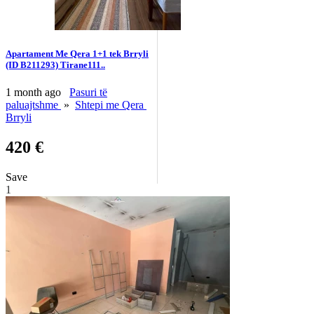
Apartament Me Qera 1+1 tek Brryli
(ID B211293) Tirane​111..
1 month ago
Pasuri të
paluajtshme
»
Shtepi me Qera
Brryli
420 €
Save
1