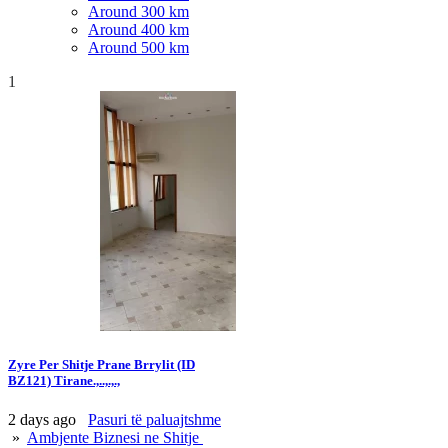
Around 300 km
Around 400 km
Around 500 km
1
Zyre Per Shitje Prane Brrylit (ID
BZ121) Tirane.,..,.,.,
2 days ago
Pasuri të paluajtshme
»
Ambjente Biznesi ne Shitje