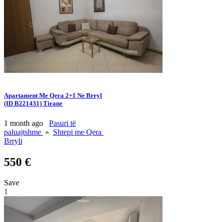
Apartament Me Qera 2+1 Ne Brryl
(ID B221431) Tirane
1 month ago
Pasuri të
paluajtshme
»
Shtepi me Qera
Brryli
550 €
Save
1