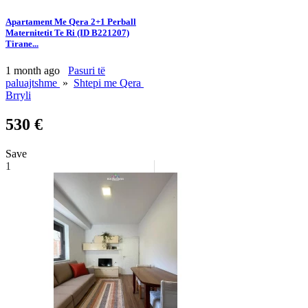
Apartament Me Qera 2+1 Perball
Maternitetit Te Ri (ID B221207)
Tirane​...
1 month ago
Pasuri të
paluajtshme
»
Shtepi me Qera
Brryli
530 €
Save
1