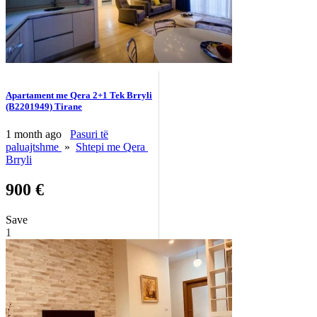
Apartament me Qera 2+1 Tek Brryli
(B2201949) Tirane
1 month ago
Pasuri të
paluajtshme
»
Shtepi me Qera
Brryli
900 €
Save
1