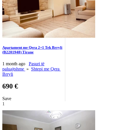
Apartament me Qera 2+1 Tek Brryli
(B2201948) Tirane
1 month ago
Pasuri të
paluajtshme
»
Shtepi me Qera
Brryli
690 €
Save
1