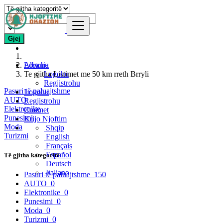
Gjej
Logohu
Albania
Te gjitha Listimet me 50 km rreth Brryli
Logohu
Regjistrohu
Pasuri të paluajtshme
Logohu
AUTO
Regjistrohu
Elektronike
Çmimet
Punesimi
Krijo Njoftim
Moda
Shqip
Turizmi
English
Français
Español
Të gjitha kategoritë
Deutsch
Italiano
Pasuri të paluajtshme
150
AUTO
0
Elektronike
0
Punesimi
0
Moda
0
Turizmi
0