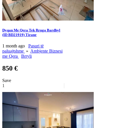
Dyqan Me Qera Tek Rruga Bardhyl
(ID BD21919) Tirane
1 month ago
Pasuri të
paluajtshme
»
Ambjente Biznesi
me Qera
Brryli
850 €
Save
1