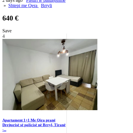
2 days ago
Pasuri të paluajtshme
»
Shtepi me Qera
Brryli
640 €
Save
4
Apartament 1+1 Me Qira pranë
Drejtorisë së policisë në Brryl, Tiranë
-...