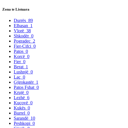
Zona te Listuara
Durrës
89
Elbasan
1
Vlorë
38
Shkodër
0
Pogradec
2
Fier-Çifçi
0
Patos
0
Korçë
0
Fier
0
Berat
1
Lushnjë
0
Laç
0
Gjirokastër
1
Patos Fshat
0
Krujë
0
Lezhë
6
Kuçovë
0
Kukës
0
Burrel
0
Sarandë
10
Peshkopi
0