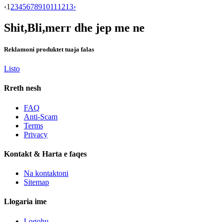
‹
1
2
3
4
5
6
7
8
9
10
11
12
13
›
Shit,Bli,merr dhe jep me ne
Reklamoni produktet tuaja falas
Listo
Rreth nesh
FAQ
Anti-Scam
Terms
Privacy
Kontakt & Harta e faqes
Na kontaktoni
Sitemap
Llogaria ime
Logohu