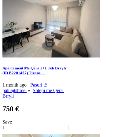
Apartament Me Qera 2+1 Tek Brryli
(ID B2201457) Tirane.....
1 month ago
Pasuri të
paluajtshme
»
Shtepi me Qera
Brryli
750 €
Save
1