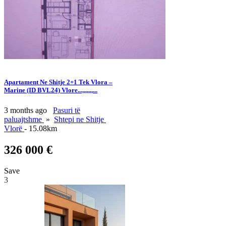
Apartament Ne Shitje 2+1 Tek Vlora –
Marine (ID BVL24) Vlore...,,,,,,,...
3 months ago
Pasuri të
paluajtshme
»
Shtepi ne Shitje
Vlorë
- 15.08km
326 000 €
Save
3