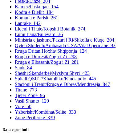
Fresku/Linze
204
Kamez/Paskuqan
154
Kodra e Diellit
184
Komuna e Parisit
261
Laprake
142
Liqeni i Thate/Kopshti Botanik
274
Lumi Lana/Bulevard
36
Ministria e jashtme/Pazari i Ri/Shkolla e Kuqe
204
Qyteti Studenti/Ambasada USA/Vilat Gjermane
93
Rruga Dritan Hoxha/ Shqiponja
124
Rruga e Durresit/Zogu i Zi
298
Rruga e Elbasanit/Zogu i Zi
281
Sauk
84
Sheshi Skenderbej/Myslym Shyri
423
Spitali QSUT/Xhamlliku/Kinostudio
445
Stacioni i Trenit/Rruga e Dibres/Mendreseja
847
Tirane
773
Tjeter Zone
96
Vasil Shanto
129
Vore
50
Yzberisht/Kombinat/Selite
333
Zone Periferike
339
Data e postimit