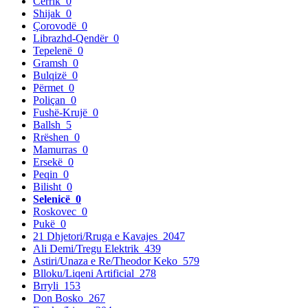
Cërrik
0
Shijak
0
Çorovodë
0
Librazhd-Qendër
0
Tepelenë
0
Gramsh
0
Bulqizë
0
Përmet
0
Poliçan
0
Fushë-Krujë
0
Ballsh
5
Rrëshen
0
Mamurras
0
Ersekë
0
Peqin
0
Bilisht
0
Selenicë
0
Roskovec
0
Pukë
0
21 Dhjetori/Rruga e Kavajes
2047
Ali Demi/Tregu Elektrik
439
Astiri/Unaza e Re/Theodor Keko
579
Blloku/Liqeni Artificial
278
Brryli
153
Don Bosko
267