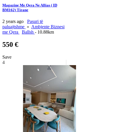
Magazine Me Qera Ne Allias ( ID
BM162) Tirane
2 years ago
Pasuri të
paluajtshme
»
Ambjente Biznesi
me Qera
Ballsh
- 10.88km
550 €
Save
4