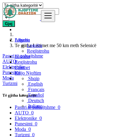
Gjej
Logohu
Albania
Te gjitha Listimet me 50 km rreth Selenicë
Logohu
Regjistrohu
Pasuri të paluajtshme
Logohu
AUTO
Regjistrohu
Elektronike
Çmimet
Punesimi
Krijo Njoftim
Moda
Shqip
Turizmi
English
Français
Español
Të gjitha kategoritë
Deutsch
Italiano
Pasuri të paluajtshme
0
AUTO
0
Elektronike
0
Punesimi
0
Moda
0
Turizmi
0