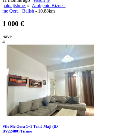
11 months ago
Pasuri të
paluajtshme
»
Ambjente Biznesi
me Qera
Ballsh
- 10.88km
1 000 €
Save
4
Vile Me Qera 1+1 Tek 5 Maji (ID
BV22480) Tirane