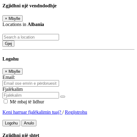
Zgjidhni një vendndodhje
×
Mbylle
Locations in
Albania
Gjej
Logohu
×
Mbylle
Email:
Fjalëkalim
Më mbaj të lidhur
Keni harruar fjalëkalimin tuaj?
/
Regjistrohu
Logohu
Anulo
Zgjidhni një shtet