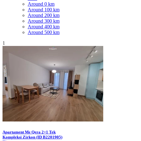
Around 0 km
Around 100 km
Around 200 km
Around 300 km
Around 400 km
Around 500 km
1
Apartament Me Qera 2+1 Tek
Kompleksi Zirkon (ID B2201905)