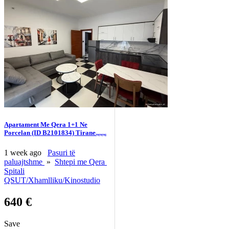
Apartament Me Qera 1+1 Ne
Porcelan (ID B2101834) Tirane.,.,.,.
1 week ago
Pasuri të
paluajtshme
»
Shtepi me Qera
Spitali
QSUT/Xhamlliku/Kinostudio
640 €
Save