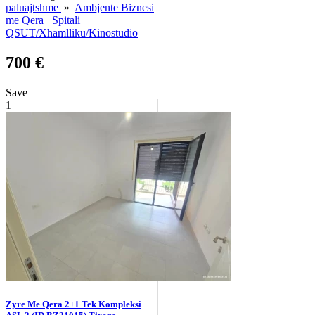
paluajtshme
»
Ambjente Biznesi
me Qera
Spitali
QSUT/Xhamlliku/Kinostudio
700 €
Save
1
Zyre Me Qera 2+1 Tek Kompleksi