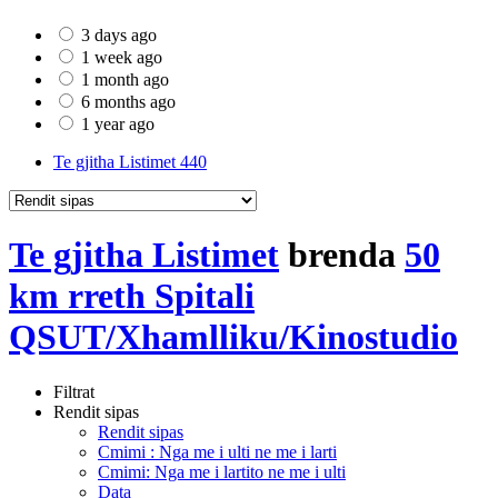
3 days ago
1 week ago
1 month ago
6 months ago
1 year ago
Te gjitha Listimet
440
Te gjitha Listimet
brenda
50
km rreth Spitali
QSUT/Xhamlliku/Kinostudio
Filtrat
Rendit sipas
Rendit sipas
Cmimi : Nga me i ulti ne me i larti
Cmimi: Nga me i lartito ne me i ulti
Data