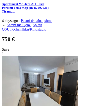
Apartament Me Qera 2+1+ Post
Parkimi Tek 5 Maji (ID B2202021)
Tirane.....
4 days ago
Pasuri të paluajtshme
»
Shtepi me Qera
Spitali
QSUT/Xhamlliku/Kinostudio
750 €
Save
1