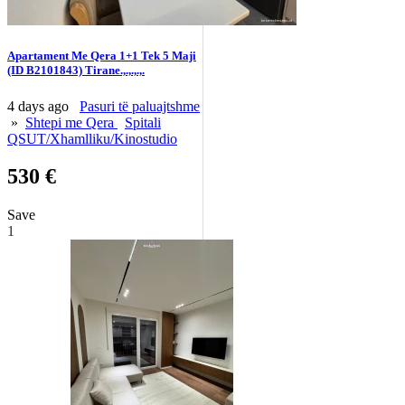
Apartament Me Qera 1+1 Tek 5 Maji
(ID B2101843) Tirane.,.,.,.,.
4 days ago
Pasuri të paluajtshme
»
Shtepi me Qera
Spitali
QSUT/Xhamlliku/Kinostudio
530 €
Save
1