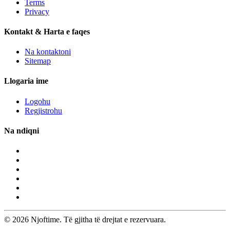
Terms
Privacy
Kontakt & Harta e faqes
Na kontaktoni
Sitemap
Llogaria ime
Logohu
Regjistrohu
Na ndiqni
© 2026 Njoftime. Të gjitha të drejtat e rezervuara.