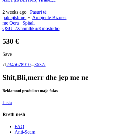
ASL 2 (ID BZ21015) Tirane..,.,.
2 weeks ago
Pasuri të
paluajtshme
»
Ambjente Biznesi
me Qera
Spitali
QSUT/Xhamlliku/Kinostudio
530 €
Save
‹
1
2
3
4
5
6
7
8
9
10
...
36
37
›
Shit,Bli,merr dhe jep me ne
Reklamoni produktet tuaja falas
Listo
Rreth nesh
FAQ
Anti-Scam