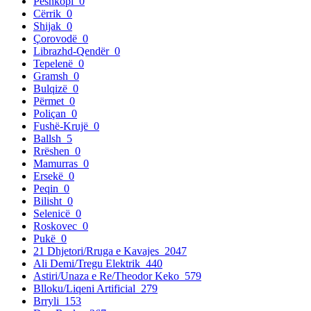
Peshkopi
0
Cërrik
0
Shijak
0
Çorovodë
0
Librazhd-Qendër
0
Tepelenë
0
Gramsh
0
Bulqizë
0
Përmet
0
Poliçan
0
Fushë-Krujë
0
Ballsh
5
Rrëshen
0
Mamurras
0
Ersekë
0
Peqin
0
Bilisht
0
Selenicë
0
Roskovec
0
Pukë
0
21 Dhjetori/Rruga e Kavajes
2047
Ali Demi/Tregu Elektrik
440
Astiri/Unaza e Re/Theodor Keko
579
Blloku/Liqeni Artificial
279
Brryli
153