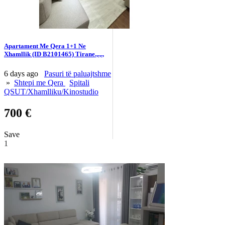
Apartament Me Qera 1+1 Ne
Xhamllik (ID B2101465) Tirane.,.,.,
6 days ago
Pasuri të paluajtshme
»
Shtepi me Qera
Spitali
QSUT/Xhamlliku/Kinostudio
700 €
Save
1