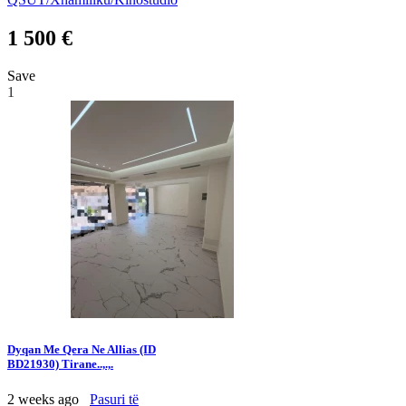
1 500 €
Save
1
Dyqan Me Qera Ne Allias (ID
BD21930) Tirane..,.,.
2 weeks ago
Pasuri të