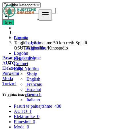
Gjej
Logohu
Albania
Te gjitha Listimet me 50 km rreth Spitali
Logohu
QSUT/Xhamlliku/Kinostudio
Regjistrohu
Logohu
Pasuri të paluajtshme
Regjistrohu
AUTO
Çmimet
Elektronike
Krijo Njoftim
Punesimi
Shqip
Moda
English
Turizmi
Français
Español
Deutsch
Të gjitha kategoritë
Italiano
Pasuri të paluajtshme
438
AUTO
1
Elektronike
0
Punesimi
0
Moda
0