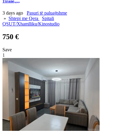
Tirane,..,.,
3 days ago
Pasuri të paluajtshme
»
Shtepi me Qera
Spitali
QSUT/Xhamlliku/Kinostudio
750 €
Save
1