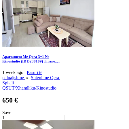
Apartament Me Qera 3+1 Ne
Kinostudio (ID B230109) Tirane..,.,.
1 week ago
Pasuri të
paluajtshme
»
Shtepi me Qera
Spitali
QSUT/Xhamlliku/Kinostudio
650 €
Save
1