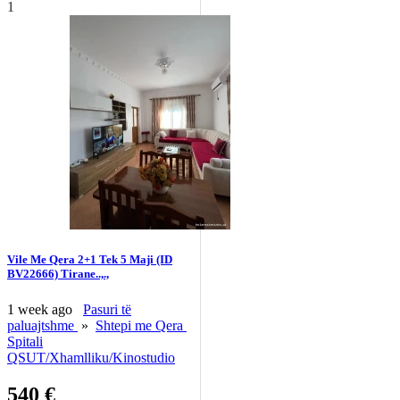
1
Vile Me Qera 2+1 Tek 5 Maji (ID
BV22666) Tirane..,.,
1 week ago
Pasuri të
paluajtshme
»
Shtepi me Qera
Spitali
QSUT/Xhamlliku/Kinostudio
540 €