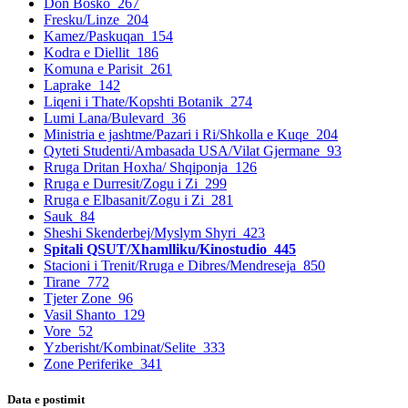
Don Bosko
267
Fresku/Linze
204
Kamez/Paskuqan
154
Kodra e Diellit
186
Komuna e Parisit
261
Laprake
142
Liqeni i Thate/Kopshti Botanik
274
Lumi Lana/Bulevard
36
Ministria e jashtme/Pazari i Ri/Shkolla e Kuqe
204
Qyteti Studenti/Ambasada USA/Vilat Gjermane
93
Rruga Dritan Hoxha/ Shqiponja
126
Rruga e Durresit/Zogu i Zi
299
Rruga e Elbasanit/Zogu i Zi
281
Sauk
84
Sheshi Skenderbej/Myslym Shyri
423
Spitali QSUT/Xhamlliku/Kinostudio
445
Stacioni i Trenit/Rruga e Dibres/Mendreseja
850
Tirane
772
Tjeter Zone
96
Vasil Shanto
129
Vore
52
Yzberisht/Kombinat/Selite
333
Zone Periferike
341
Data e postimit