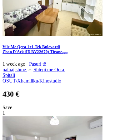
Vile Me Qera 1+1 Tek Bulevardi
Zhan D'Ark (ID BV22670) Tirane.,.,.,
1 week ago
Pasuri të
paluajtshme
»
Shtepi me Qera
Spitali
QSUT/Xhamlliku/Kinostudio
430 €
Save
1