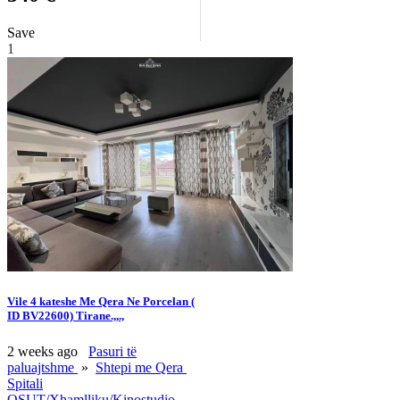
Save
1
Vile 4 kateshe Me Qera Ne Porcelan (
ID BV22600) Tirane.,,.,
2 weeks ago
Pasuri të
paluajtshme
»
Shtepi me Qera
Spitali
QSUT/Xhamlliku/Kinostudio