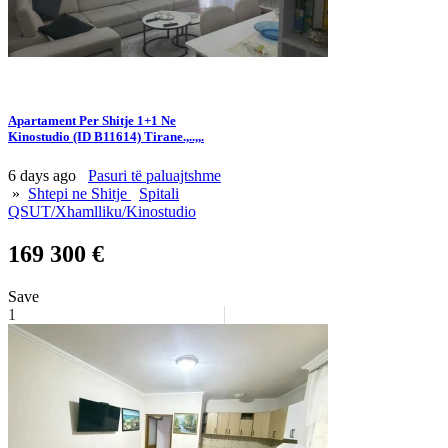
Apartament Per Shitje 1+1 Ne
Kinostudio (ID B11614) Tirane.,..,,.
6 days ago
Pasuri të paluajtshme
»
Shtepi ne Shitje
Spitali
QSUT/Xhamlliku/Kinostudio
169 300 €
Save
1