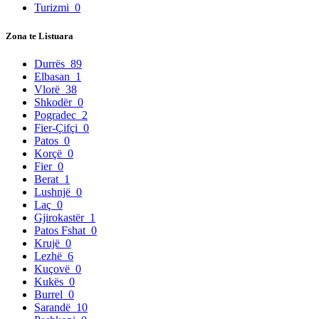
Turizmi
0
Zona te Listuara
Durrës
89
Elbasan
1
Vlorë
38
Shkodër
0
Pogradec
2
Fier-Çifçi
0
Patos
0
Korçë
0
Fier
0
Berat
1
Lushnjë
0
Laç
0
Gjirokastër
1
Patos Fshat
0
Krujë
0
Lezhë
6
Kuçovë
0
Kukës
0
Burrel
0
Sarandë
10