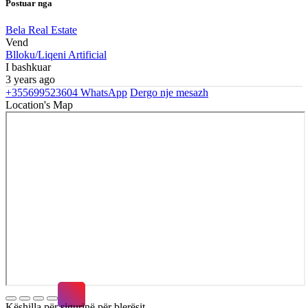
Postuar nga
Bela Real Estate
Vend
Blloku/Liqeni Artificial
I bashkuar
3 years ago
+355699523604
WhatsApp
Dergo nje mesazh
Location's Map
Këshilla për sigurinë për blerësit