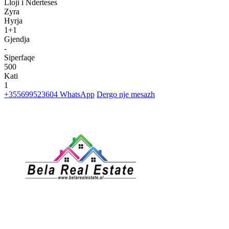
Lloji i Nderteses
Zyra
Hyrja
1+1
Gjendja
-
Siperfaqe
500
Kati
1
+355699523604
WhatsApp
Dergo nje mesazh