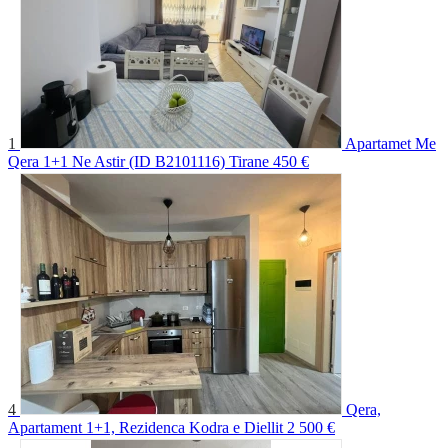
1
Apartamet Me
Qera 1+1 Ne Astir (ID B2101116) Tirane
450 €
4
Qera,
Apartament 1+1, Rezidenca Kodra e Diellit 2
500 €