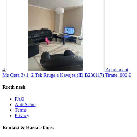
4
Apartament
Me Qera 3+1+2 Tek Rruga e Kavajes (ID B230117) Tirane.
900 €
Rreth nesh
FAQ
Anti-Scam
Terms
Privacy
Kontakt & Harta e faqes