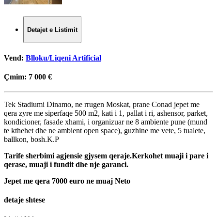
Detajet e Listimit
Vend:
Blloku/Liqeni Artificial
Çmim:
7 000 €
Tek Stadiumi Dinamo, ne rrugen Moskat, prane Conad jepet me
qera zyre me siperfaqe 500 m2, kati i 1, pallat i ri, ashensor, parket,
kondicioner, fasade xhami, i organizuar ne 8 ambiente pune (mund
te kthehet dhe ne ambient open space), guzhine me vete, 5 tualete,
ballkon, bosh.K.P
Tarife sherbimi agjensie gjysem qeraje.Kerkohet muaji i pare i
qerase, muaji i fundit dhe nje garanci.
Jepet me qera 7000 euro ne muaj Neto
detaje shtese