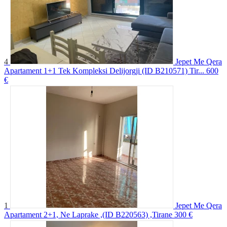
4
Jepet Me Qera
Apartament 1+1 Tek Kompleksi Delijorgji (ID B210571) Tir...
600
€
1
Jepet Me Qera
Apartament 2+1, Ne Laprake ,(ID B220563) ,Tirane
300 €