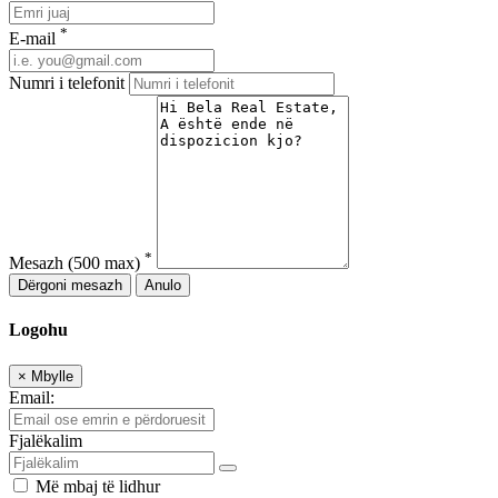
*
E-mail
Numri i telefonit
*
Mesazh
(500 max)
Dërgoni mesazh
Anulo
Logohu
×
Mbylle
Email:
Fjalëkalim
Më mbaj të lidhur