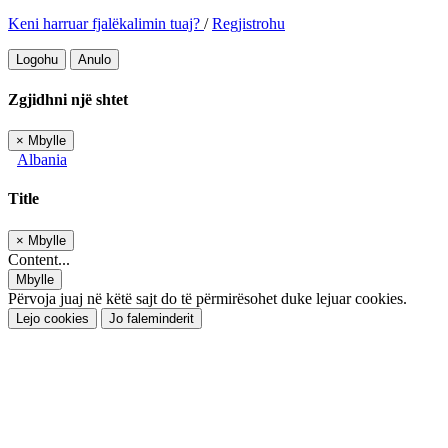
Keni harruar fjalëkalimin tuaj?
/
Regjistrohu
Logohu
Anulo
Zgjidhni një shtet
×
Mbylle
Albania
Title
×
Mbylle
Content...
Mbylle
Përvoja juaj në këtë sajt do të përmirësohet duke lejuar cookies.
Lejo cookies
Jo faleminderit