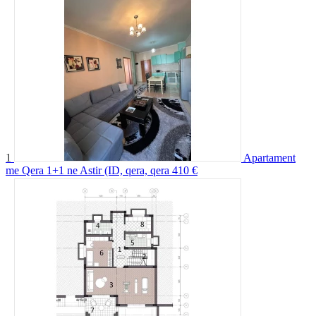
1
Apartament
me Qera 1+1 ne Astir (ID, qera, qera
410 €