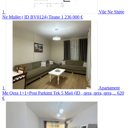
1
Vile Ne Shitje
Ne Mullet ( ID BV0124) Tirane
1 236 000 €
1
Apartament
Me Qera 1+1+Post Parkimi Tek 5 Maji (ID , qera, qera, qera,...
620
€