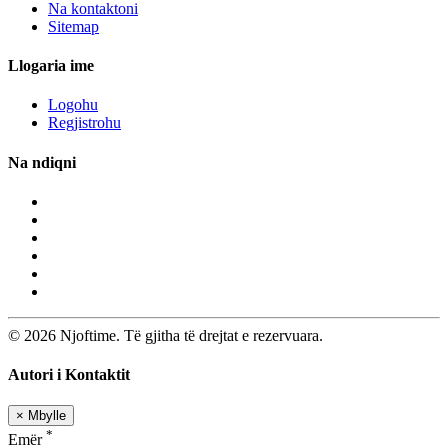
Na kontaktoni
Sitemap
Llogaria ime
Logohu
Regjistrohu
Na ndiqni
© 2026 Njoftime. Të gjitha të drejtat e rezervuara.
Autori i Kontaktit
×
Mbylle
*
Emër