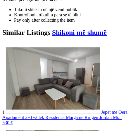
Takoni shitësin në një vend publik
Kontrolloni artikullin para se të blini
Pay only after collecting the item
Similar
Listings
Shikoni më shumë
1
Jepet me Qera
Apartament 2+1+2 tek Rezidenca Marga ne Rrugen Jordan Mi...
530 €