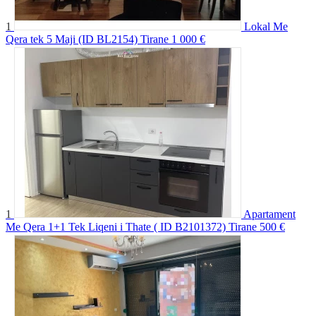
1
Lokal Me
Qera tek 5 Maji (ID BL2154) Tirane
1 000 €
1
Apartament
Me Qera 1+1 Tek Liqeni i Thate ( ID B2101372) Tirane
500 €