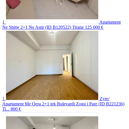
1
Apartament
Ne Shitje 2+1 Ne Astir (ID B120522) Tirane
125 000 €
1
Zyre/
Apartament Me Qera 2+1 tek Bulevardi Zogu i Pare (ID B221236)
Ti...
800 €