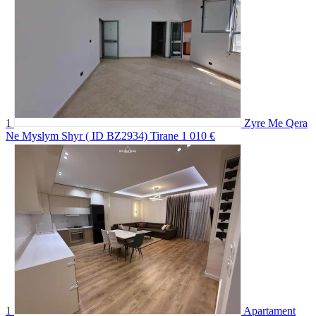
1
Zyre Me Qera
Ne Myslym Shyr ( ID BZ2934) Tirane
1 010 €
1
Apartament