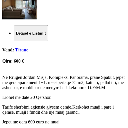
Detajet e Listimit
Vend:
Tirane
Qira:
600 €
Ne Rrugen Jordan Misja, Kompleksi Panorama, prane Spakut, jepet
me qera apartament 1+1, me siperfaqe 75 m2, kati i 5, pallat i ri, me
ashensor, e mobiluar ne menyre bashkekohore. D.F/M.M
Liohet me date 20 Qershor.
Tarife sherbimi agjensie gjysem qeraje.Kerkohet muaji i pare i
qerase, muaji i fundit dhe nje muaj garanci.
Jepet me qera 600 euro ne muaj.