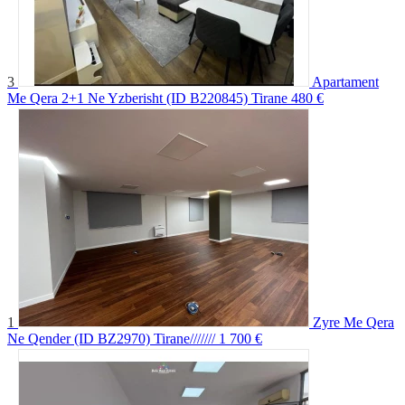
3
Apartament
Me Qera 2+1 Ne Yzberisht (ID B220845) Tirane
480 €
1
Zyre Me Qera
Ne Qender (ID BZ2970) Tirane///////
1 700 €