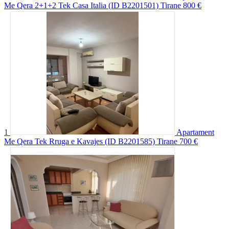
Me Qera 2+1+2 Tek Casa Italia (ID B2201501) Tirane
800 €
1
Apartament
Me Qera Tek Rruga e Kavajes (ID B2201585) Tirane
700 €