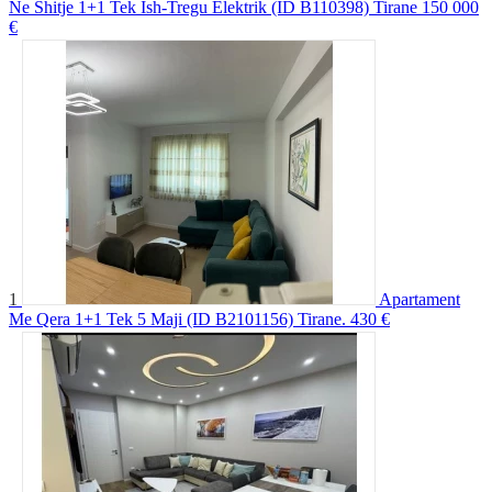
Ne Shitje 1+1 Tek Ish-Tregu Elektrik (ID B110398) Tirane
150 000
€
1
Apartament
Me Qera 1+1 Tek 5 Maji (ID B2101156) Tirane.
430 €