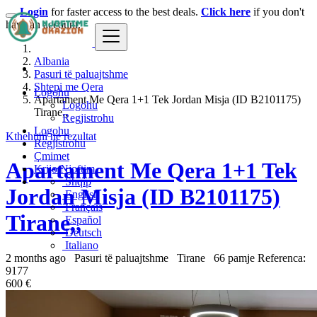
Login
for faster access to the best deals.
Click here
if you don't
have an account.
Albania
Pasuri të paluajtshme
Shtepi me Qera
Logohu
Apartament Me Qera 1+1 Tek Jordan Misja (ID B2101175)
Logohu
Tirane,,
Regjistrohu
Logohu
Kthehuni ne rezultat
Regjistrohu
Çmimet
Apartament Me Qera 1+1 Tek
Krijo Njoftim
Shqip
Jordan Misja (ID B2101175)
English
Français
Tirane,,
Español
Deutsch
Italiano
2 months ago
Pasuri të paluajtshme
Tirane
66 pamje
Referenca:
9177
600 €