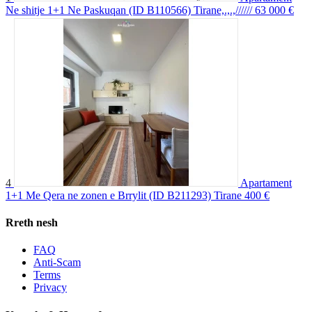
Ne shitje 1+1 Ne Paskuqan (ID B110566) Tirane,.,.,//////
63 000 €
4
Apartament
1+1 Me Qera ne zonen e Brrylit (ID B211293) Tirane
400 €
Rreth nesh
FAQ
Anti-Scam
Terms
Privacy