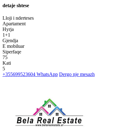
detaje shtese
Lloji i nderteses
Apartament
Hyrja
1+1
Gjendja
E mobiluar
Siperfaqe
75
Kati
5
+355699523604
WhatsApp
Dergo nje mesazh