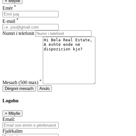
×
Mbylle
*
Emër
*
E-mail
Numri i telefonit
*
Mesazh
(500 max)
Dërgoni mesazh
Anulo
Logohu
×
Mbylle
Email:
Fjalëkalim