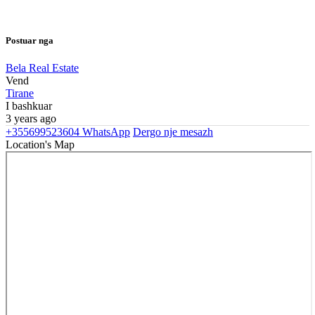
Postuar nga
Bela Real Estate
Vend
Tirane
I bashkuar
3 years ago
+355699523604
WhatsApp
Dergo nje mesazh
Location's Map