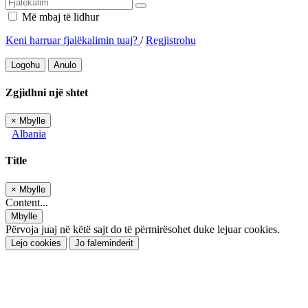
Më mbaj të lidhur
Keni harruar fjalëkalimin tuaj?
/
Regjistrohu
Logohu
Anulo
Zgjidhni një shtet
×
Mbylle
Albania
Title
×
Mbylle
Content...
Mbylle
Përvoja juaj në këtë sajt do të përmirësohet duke lejuar cookies.
Lejo cookies
Jo faleminderit