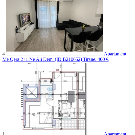
4
Apartament
Me Qera 2+1 Ne Ali Demi (ID B210652) Tirane.
400 €
1
Apartament