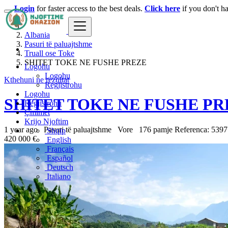
Login
for faster access to the best deals.
Click here
if you don't h
Albania
Pasuri të paluajtshme
Truall ose Toke
SHITET TOKE NE FUSHE PREZE
Logohu
Logohu
Kthehuni ne rezultat
Regjistrohu
Logohu
SHITET TOKE NE FUSHE PR
Regjistrohu
Çmimet
Krijo Njoftim
1 year ago
Pasuri të paluajtshme
Vore
176 pamje
Referenca: 5397
Shqip
420 000 €
English
Français
Español
Deutsch
Italiano