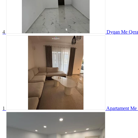
4
Dyqan Me Qera 
1
Apartament Me 