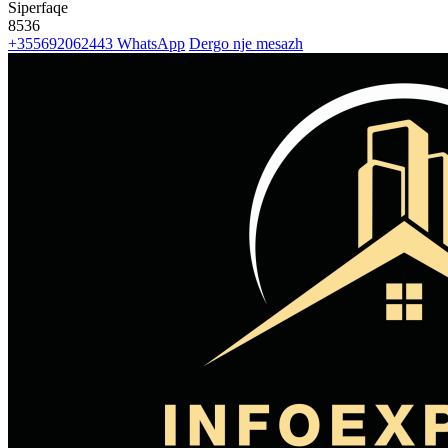
Siperfaqe
8536
+355692062443
WhatsApp
Dergo nje mesazh