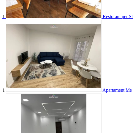
1
Restorant per S
1
Apartament Me 