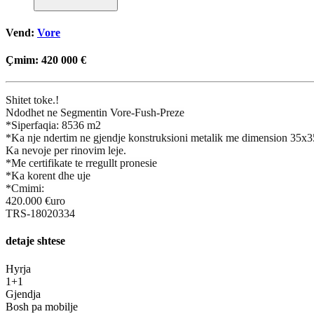
Vend:
Vore
Çmim:
420 000 €
Shitet toke.!
Ndodhet ne Segmentin Vore-Fush-Preze
*Siperfaqia: 8536 m2
*Ka nje ndertim ne gjendje konstruksioni metalik me dimension 35x3
Ka nevoje per rinovim leje.
*Me certifikate te rregullt pronesie
*Ka korent dhe uje
*Cmimi:
420.000 €uro
TRS-18020334
detaje shtese
Hyrja
1+1
Gjendja
Bosh pa mobilje