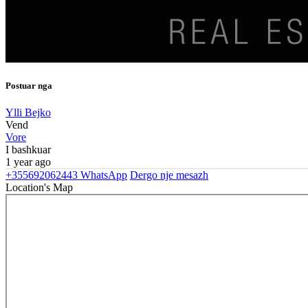
Postuar nga
Ylli Bejko
Vend
Vore
I bashkuar
1 year ago
+355692062443
WhatsApp
Dergo nje mesazh
Location's Map