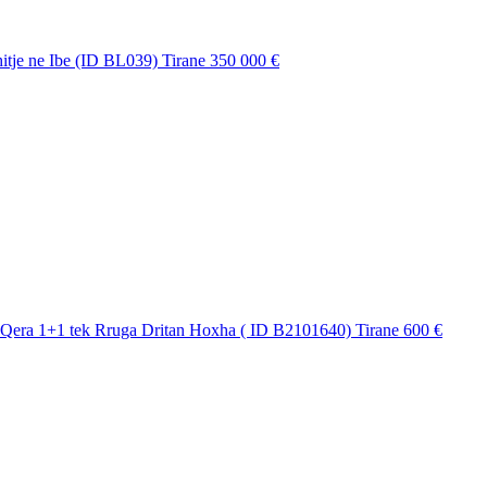
hitje ne Ibe (ID BL039) Tirane
350 000 €
Qera 1+1 tek Rruga Dritan Hoxha ( ID B2101640) Tirane
600 €