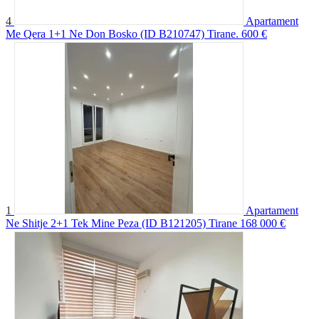
4
Apartament
Me Qera 1+1 Ne Don Bosko (ID B210747) Tirane.
600 €
1
Apartament
Ne Shitje 2+1 Tek Mine Peza (ID B121205) Tirane
168 000 €