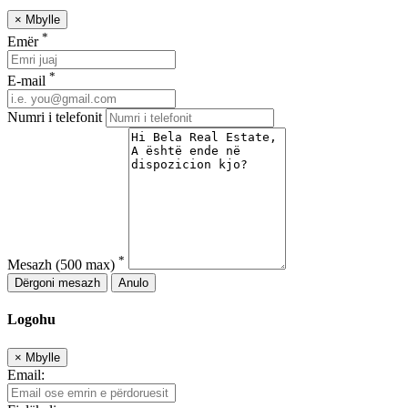
×
Mbylle
*
Emër
*
E-mail
Numri i telefonit
*
Mesazh
(500 max)
Dërgoni mesazh
Anulo
Logohu
×
Mbylle
Email: