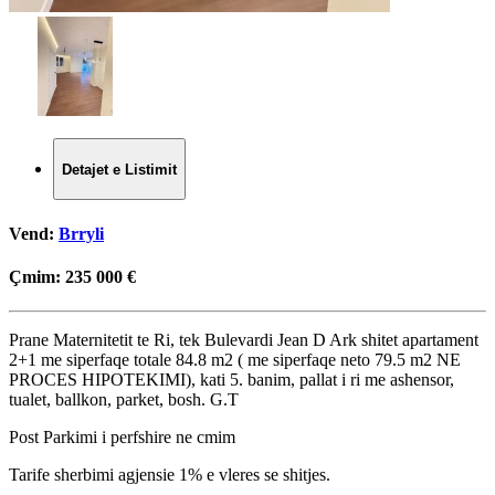
Detajet e Listimit
Vend:
Brryli
Çmim:
235 000 €
Prane Maternitetit te Ri, tek Bulevardi Jean D Ark shitet apartament
2+1 me siperfaqe totale 84.8 m2 ( me siperfaqe neto 79.5 m2 NE
PROCES HIPOTEKIMI), kati 5. banim, pallat i ri me ashensor,
tualet, ballkon, parket, bosh. G.T
Post Parkimi i perfshire ne cmim
Tarife sherbimi agjensie 1% e vleres se shitjes.