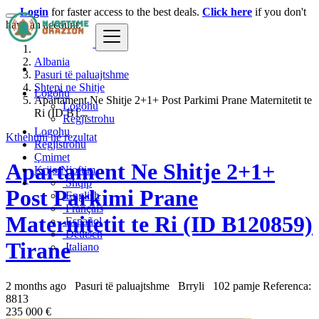
Login
for faster access to the best deals.
Click here
if you don't
have an account.
Albania
Pasuri të paluajtshme
Shtepi ne Shitje
Logohu
Apartament Ne Shitje 2+1+ Post Parkimi Prane Maternitetit te
Logohu
Ri (ID B1...
Regjistrohu
Logohu
Kthehuni ne rezultat
Regjistrohu
Çmimet
Apartament Ne Shitje 2+1+
Krijo Njoftim
Shqip
Post Parkimi Prane
English
Français
Maternitetit te Ri (ID B120859)
Español
Deutsch
Tirane
Italiano
2 months ago
Pasuri të paluajtshme
Brryli
102 pamje
Referenca:
8813
235 000 €