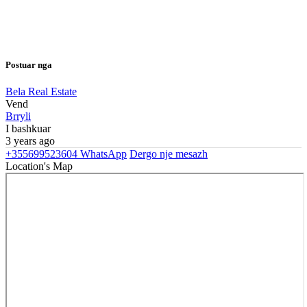
Postuar nga
Bela Real Estate
Vend
Brryli
I bashkuar
3 years ago
+355699523604
WhatsApp
Dergo nje mesazh
Location's Map