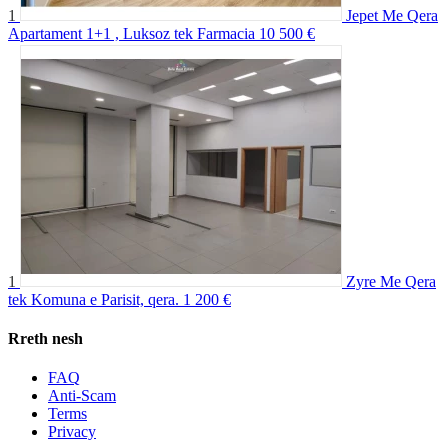
1
Jepet Me Qera
Apartament 1+1 , Luksoz tek Farmacia 10
500 €
1
Zyre Me Qera
tek Komuna e Parisit, qera.
1 200 €
Rreth nesh
FAQ
Anti-Scam
Terms
Privacy