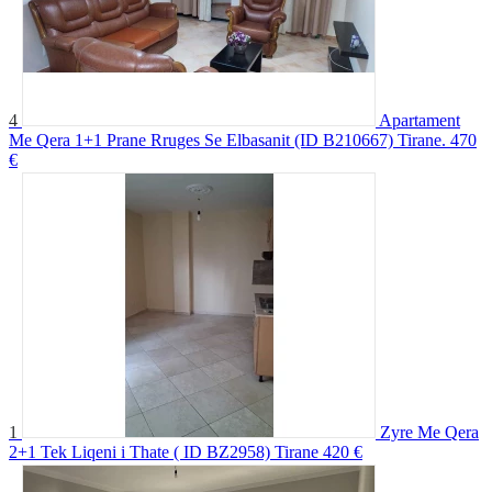
4
Apartament
Me Qera 1+1 Prane Rruges Se Elbasanit (ID B210667) Tirane.
470
€
1
Zyre Me Qera
2+1 Tek Liqeni i Thate ( ID BZ2958) Tirane
420 €