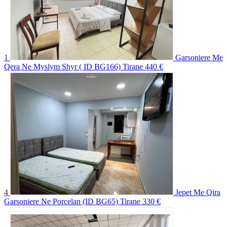
1
Garsoniere Me
Qera Ne Myslym Shyr ( ID BG166) Tirane
440 €
4
Jepet Me Qira
Garsoniere Ne Porcelan (ID BG65) Tirane
330 €