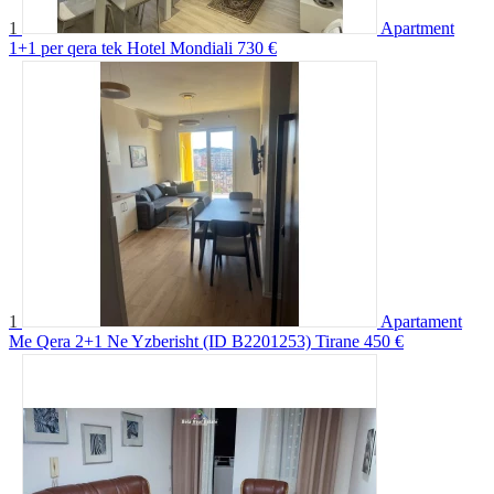
1
Apartment
1+1 per qera tek Hotel Mondiali
730 €
1
Apartament
Me Qera 2+1 Ne Yzberisht (ID B2201253) Tirane
450 €