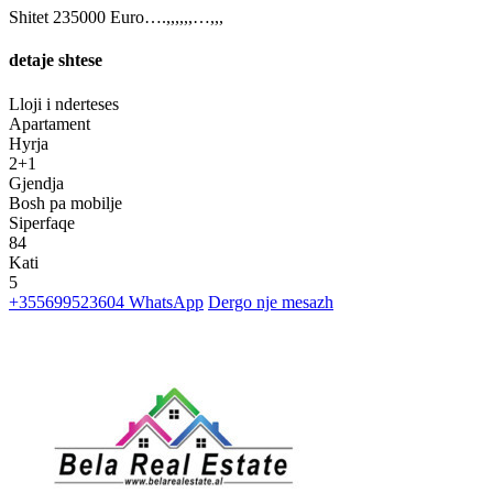
Shitet 235000 Euro….,,,,,,…,,,
detaje shtese
Lloji i nderteses
Apartament
Hyrja
2+1
Gjendja
Bosh pa mobilje
Siperfaqe
84
Kati
5
+355699523604
WhatsApp
Dergo nje mesazh