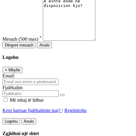
*
Mesazh
(500 max)
Dërgoni mesazh
Anulo
Logohu
×
Mbylle
Email:
Fjalëkalim
Më mbaj të lidhur
Keni harruar fjalëkalimin tuaj?
/
Regjistrohu
Logohu
Anulo
Zgjidhni një shtet