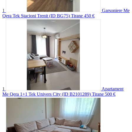
1
Garsoniere Me
Qera Tek Stacioni Trenit (ID BG75) Tirane
450 €
1
Apartament
Me Qera 1+1 Tek Univers City (ID B2101289) Tirane
500 €