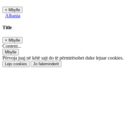
×
Mbylle
Albania
Title
×
Mbylle
Content...
Mbylle
Përvoja juaj në këtë sajt do të përmirësohet duke lejuar cookies.
Lejo cookies
Jo faleminderit