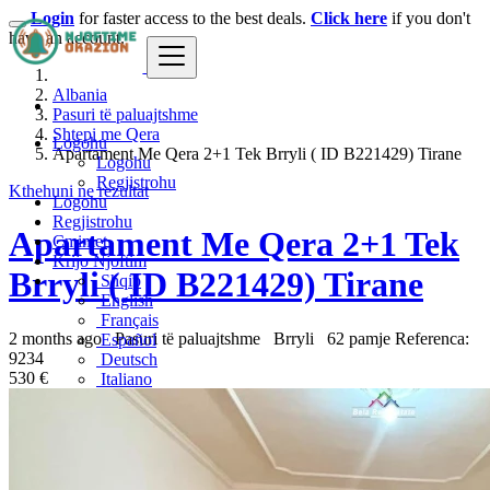
Login
for faster access to the best deals.
Click here
if you don't
have an account.
Albania
Pasuri të paluajtshme
Shtepi me Qera
Logohu
Apartament Me Qera 2+1 Tek Brryli ( ID B221429) Tirane
Logohu
Regjistrohu
Kthehuni ne rezultat
Logohu
Regjistrohu
Apartament Me Qera 2+1 Tek
Çmimet
Krijo Njoftim
Brryli ( ID B221429) Tirane
Shqip
English
Français
2 months ago
Pasuri të paluajtshme
Brryli
62 pamje
Referenca:
Español
9234
Deutsch
530 €
Italiano