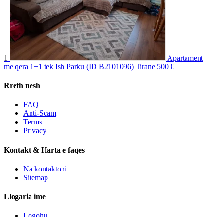
1
Apartament
me qera 1+1 tek Ish Parku (ID B2101096) Tirane
500 €
Rreth nesh
FAQ
Anti-Scam
Terms
Privacy
Kontakt & Harta e faqes
Na kontaktoni
Sitemap
Llogaria ime
Logohu