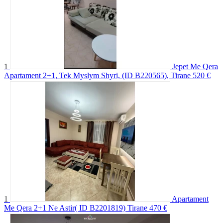
1
Jepet Me Qera
Apartament 2+1, Tek Myslym Shyri, (ID B220565), Tirane
520 €
1
Apartament
Me Qera 2+1 Ne Astir( ID B2201819) Tirane
470 €