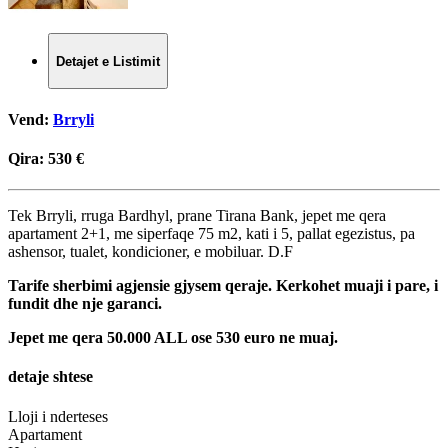
Detajet e Listimit
Vend:
Brryli
Qira:
530 €
Tek Brryli, rruga Bardhyl, prane Tirana Bank, jepet me qera
apartament 2+1, me siperfaqe 75 m2, kati i 5, pallat egezistus, pa
ashensor, tualet, kondicioner, e mobiluar. D.F
Tarife sherbimi agjensie gjysem qeraje. Kerkohet muaji i pare, i
fundit dhe nje garanci.
Jepet me qera 50.000 ALL ose 530 euro ne muaj.
detaje shtese
Lloji i nderteses
Apartament