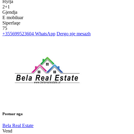
Hyrja
2+1
Gjendja
E mobiluar
Siperfaqe
75
+355699523604
WhatsApp
Dergo nje mesazh
Postuar nga
Bela Real Estate
Vend