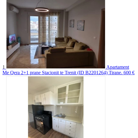
1
Apartament
Me Qera 2+1 prane Stacionit te Trenit (ID B2201264) Tirane.
600 €