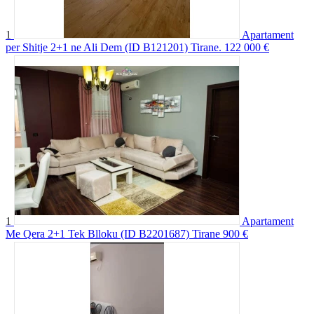
1
Apartament
per Shitje 2+1 ne Ali Dem (ID B121201) Tirane.
122 000 €
1
Apartament
Me Qera 2+1 Tek Blloku (ID B2201687) Tirane
900 €