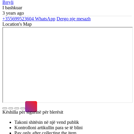
Brryli
I bashkuar
3 years ago
+355699523604
WhatsApp
Dergo nje mesazh
Location's Map
Këshilla për sigurinë për blerësit
Takoni shitësin në një vend publik
Kontrolloni artikullin para se të blini
Pay only after collecting the item