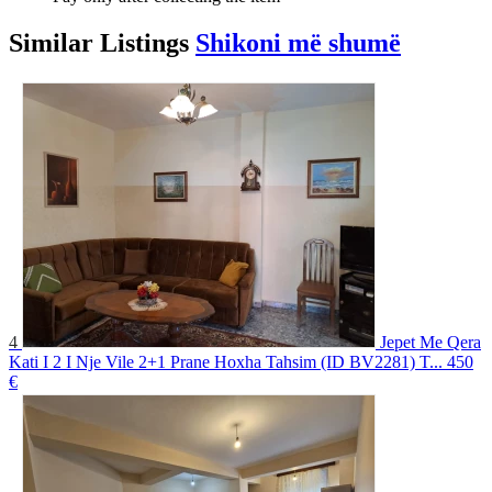
Similar
Listings
Shikoni më shumë
4
Jepet Me Qera
Kati I 2 I Nje Vile 2+1 Prane Hoxha Tahsim (ID BV2281) T...
450
€