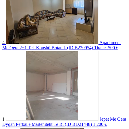
4
Apartament
Me Qera 2+1 Tek Kopshti Botanik (ID B220954) Tirane.
500 €
1
Jepet Me Qera
Dyqan Perballe Martenitetit Te Ri (ID BD21448)
1 200 €