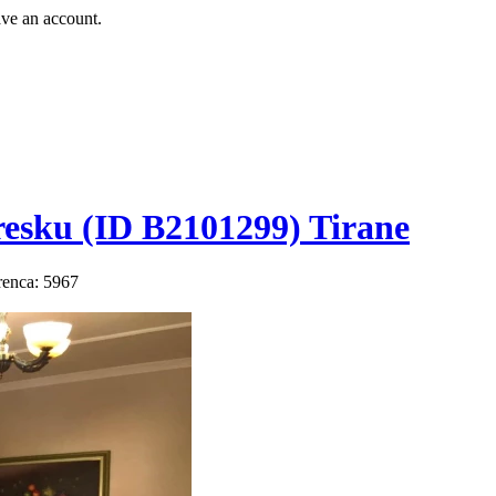
ave an account.
esku (ID B2101299) Tirane
renca: 5967