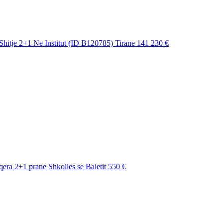
hitje 2+1 Ne Institut (ID B120785) Tirane
141 230 €
era 2+1 prane Shkolles se Baletit
550 €