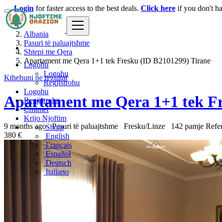
Login
for faster access to the best deals.
Click here
if you don't h
Albania
Pasuri të paluajtshme
Shtepi me Qera
Apartament me Qera 1+1 tek Fresku (ID B2101299) Tirane
Logohu
Logohu
Kthehuni ne rezultat
Regjistrohu
Logohu
Apartament me Qera 1+1 tek Fr
Regjistrohu
Çmimet
Krijo Njoftim
9 months ago
Pasuri të paluajtshme
Fresku/Linze
142 pamje
Refe
Shqip
380 €
English
Français
Español
Deutsch
Italiano