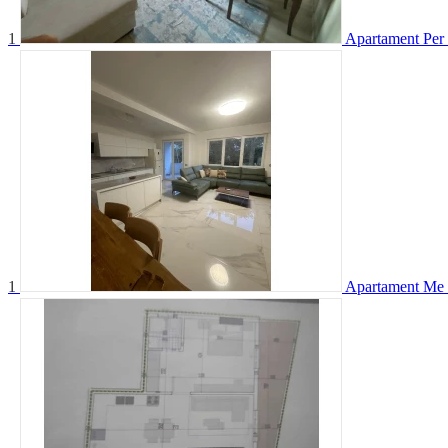
1
Apartament Per 
1
Apartament Me 