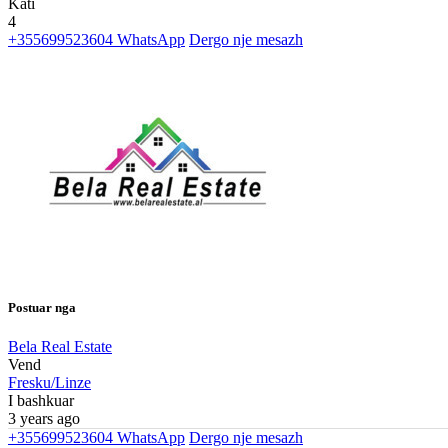
Kati
4
+355699523604
WhatsApp
Dergo nje mesazh
Postuar nga
Bela Real Estate
Vend
Fresku/Linze
I bashkuar
3 years ago
+355699523604
WhatsApp
Dergo nje mesazh