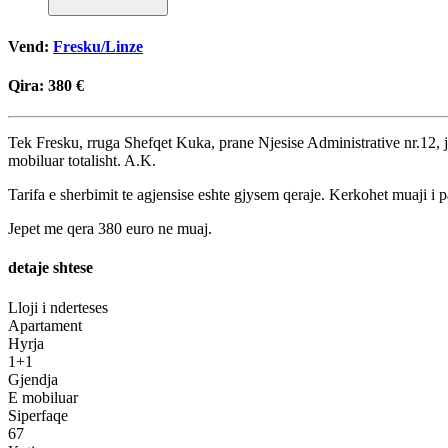
Vend:
Fresku/Linze
Qira:
380 €
Tek Fresku, rruga Shefqet Kuka, prane Njesise Administrative nr.12, je
mobiluar totalisht. A.K.
Tarifa e sherbimit te agjensise eshte gjysem qeraje. Kerkohet muaji i p
Jepet me qera 380 euro ne muaj.
detaje shtese
Lloji i nderteses
Apartament
Hyrja
1+1
Gjendja
E mobiluar
Siperfaqe
67