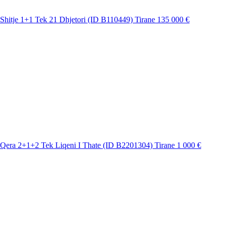
Shitje 1+1 Tek 21 Dhjetori (ID B110449) Tirane
135 000 €
Qera 2+1+2 Tek Liqeni I Thate (ID B2201304) Tirane
1 000 €