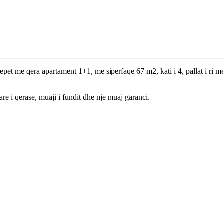
pet me qera apartament 1+1, me siperfaqe 67 m2, kati i 4, pallat i ri me
are i qerase, muaji i fundit dhe nje muaj garanci.