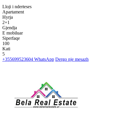
Lloji i nderteses
Apartament
Hyrja
2+1
Gjendja
E mobiluar
Siperfaqe
100
Kati
5
+355699523604
WhatsApp
Dergo nje mesazh