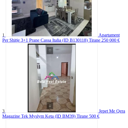
1
Apartament
Per Shitje 3+1 Prane Cassa Italia (ID B130118) Tirane
250 000 €
3
Jepet Me Qera
Magazine Tek Myslym Keta (ID BM39) Tirane
500 €