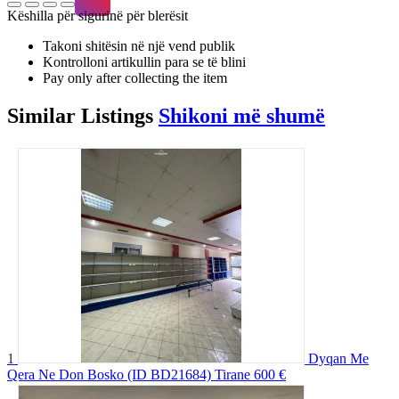
Këshilla për sigurinë për blerësit
Takoni shitësin në një vend publik
Kontrolloni artikullin para se të blini
Pay only after collecting the item
Similar
Listings
Shikoni më shumë
1
Dyqan Me
Qera Ne Don Bosko (ID BD21684) Tirane
600 €