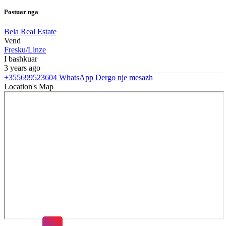
Postuar nga
Bela Real Estate
Vend
Fresku/Linze
I bashkuar
3 years ago
+355699523604
WhatsApp
Dergo nje mesazh
Location's Map