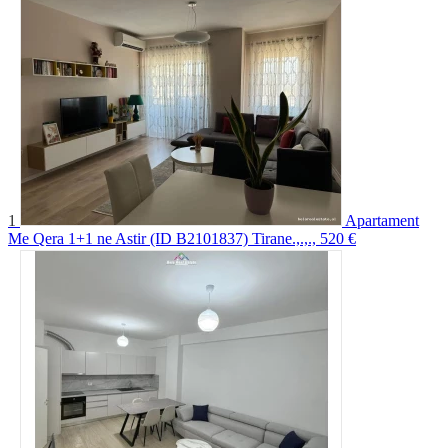
1
Apartament
Me Qera 1+1 ne Astir (ID B2101837) Tirane​.,.,.,
520 €