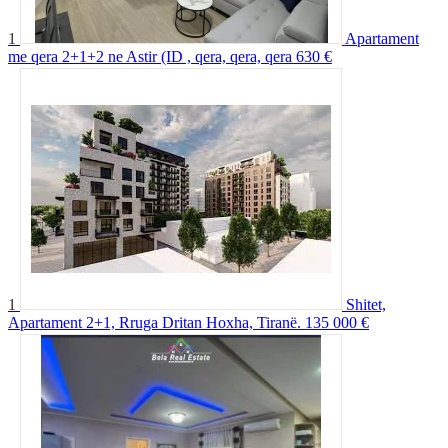
1
Apartament
me qera 2+1+2 ne Astir (ID , qera, qera, qera
630 €
1
Shitet,
Apartament 2+1, Rruga Dritan Hoxha, Tiranë.
135 000 €