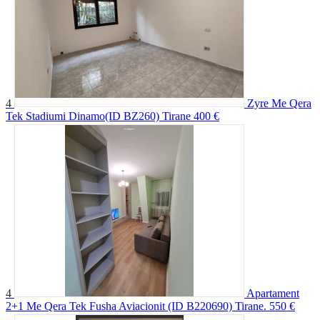
4
Zyre Me Qera
Tek Stadiumi Dinamo(ID BZ260) Tirane
400 €
4
Apartament
2+1 Me Qera Tek Fusha Aviacionit (ID B220690) Tirane.
550 €