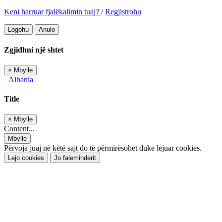
Keni harruar fjalëkalimin tuaj?
/
Regjistrohu
Logohu
Anulo
Zgjidhni një shtet
×
Mbylle
Albania
Title
×
Mbylle
Content...
Mbylle
Përvoja juaj në këtë sajt do të përmirësohet duke lejuar cookies.
Lejo cookies
Jo faleminderit