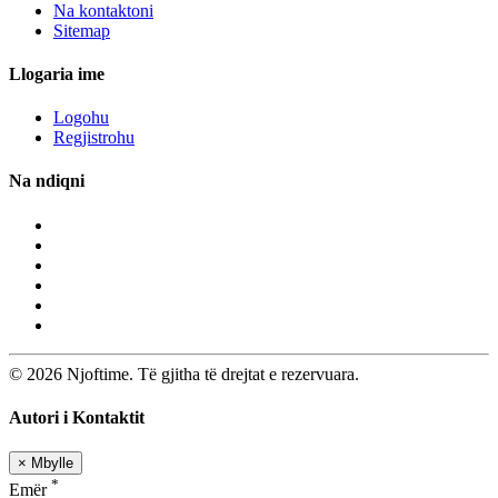
Na kontaktoni
Sitemap
Llogaria ime
Logohu
Regjistrohu
Na ndiqni
© 2026 Njoftime. Të gjitha të drejtat e rezervuara.
Autori i Kontaktit
×
Mbylle
*
Emër