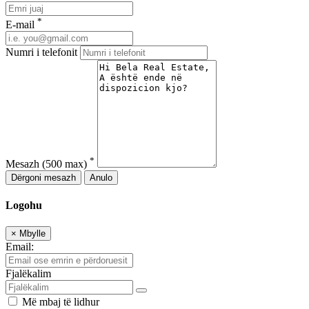
*
E-mail
Numri i telefonit
*
Mesazh
(500 max)
Dërgoni mesazh
Anulo
Logohu
×
Mbylle
Email:
Fjalëkalim
Më mbaj të lidhur