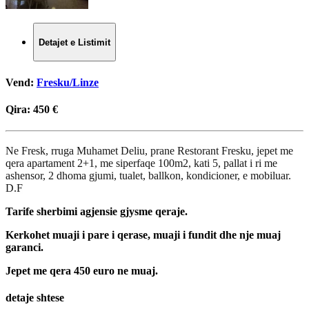
Detajet e Listimit
Vend:
Fresku/Linze
Qira:
450 €
Ne Fresk, rruga Muhamet Deliu, prane Restorant Fresku, jepet me
qera apartament 2+1, me siperfaqe 100m2, kati 5, pallat i ri me
ashensor, 2 dhoma gjumi, tualet, ballkon, kondicioner, e mobiluar.
D.F
Tarife sherbimi agjensie gjysme qeraje.
Kerkohet muaji i pare i qerase, muaji i fundit dhe nje muaj
garanci.
Jepet me qera 450 euro ne muaj.
detaje shtese