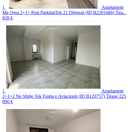
1
Apartament
Me Qera 2+1+ Post ParkimiTek 21 Dhjetori (ID B2201686) Tira...
820 €
1
Apartament
2+1+2 Ne Shitje Tek Fusha e Aviacionit (ID B120757) Tirane
225
000 €