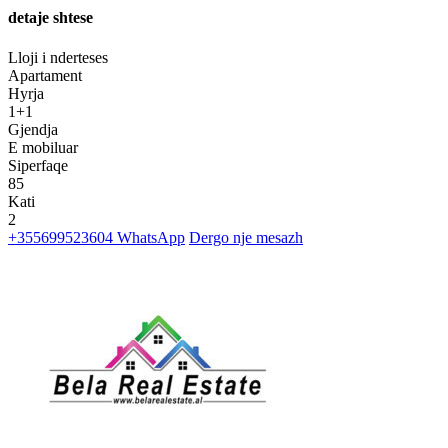
detaje shtese
Lloji i nderteses
Apartament
Hyrja
1+1
Gjendja
E mobiluar
Siperfaqe
85
Kati
2
+355699523604
WhatsApp
Dergo nje mesazh