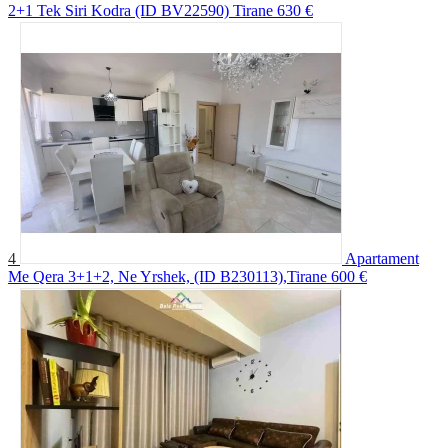
2+1 Tek Siri Kodra (ID BV22590) Tirane
630 €
4
Apartament
Me Qera 3+1+2, Ne Yrshek, (ID B230113),Tirane
600 €