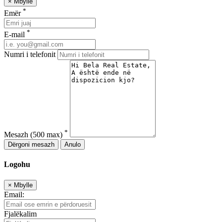
×
Mbylle
*
Emër
*
E-mail
Numri i telefonit
*
Mesazh
(500 max)
Dërgoni mesazh
Anulo
Logohu
×
Mbylle
Email:
Fjalëkalim