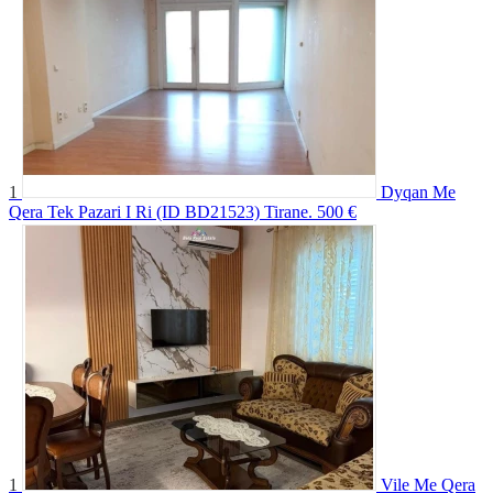
1
Dyqan Me
Qera Tek Pazari I Ri (ID BD21523) Tirane.
500 €
1
Vile Me Qera