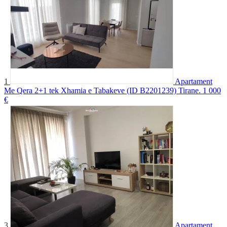
1
Apartament
Me Qera 2+1 tek Xhamia e Tabakeve (ID B2201239) Tirane.
1 000
€
3
Apartament