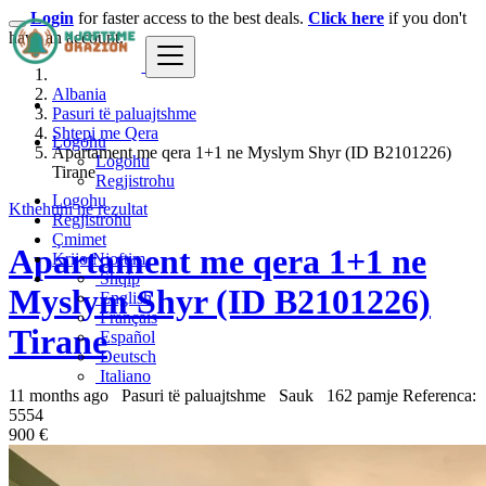
Login
for faster access to the best deals.
Click here
if you don't
have an account.
Albania
Pasuri të paluajtshme
Shtepi me Qera
Logohu
Apartament me qera 1+1 ne Myslym Shyr (ID B2101226)
Logohu
Tirane
Regjistrohu
Logohu
Kthehuni ne rezultat
Regjistrohu
Çmimet
Apartament me qera 1+1 ne
Krijo Njoftim
Shqip
Myslym Shyr (ID B2101226)
English
Français
Tirane
Español
Deutsch
Italiano
11 months ago
Pasuri të paluajtshme
Sauk
162 pamje
Referenca:
5554
900 €