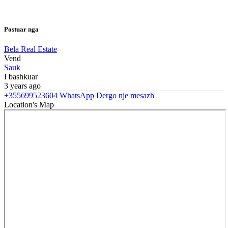
Postuar nga
Bela Real Estate
Vend
Sauk
I bashkuar
3 years ago
+355699523604
WhatsApp
Dergo nje mesazh
Location's Map