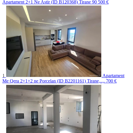
Apartament 2+1 Ne Astir (ID B120368) Tirane
90 500 €
1
Apartament
Me Qera 2+1+2 ne Porcelan (ID B2201161) Tirane,..,.
700 €