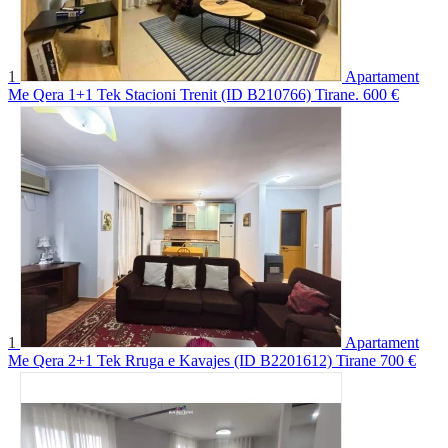
1
Apartament
Me Qera 1+1 Tek Stacioni Trenit (ID B210766) Tirane.
600 €
1
Apartament
Me Qera 2+1 Tek Rruga e Kavajes (ID B2201612) Tirane
700 €