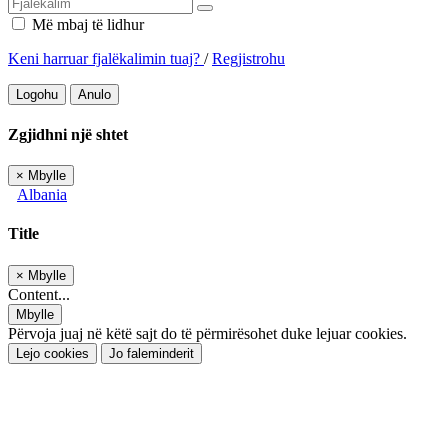
Më mbaj të lidhur
Keni harruar fjalëkalimin tuaj?
/
Regjistrohu
Logohu
Anulo
Zgjidhni një shtet
×
Mbylle
Albania
Title
×
Mbylle
Content...
Mbylle
Përvoja juaj në këtë sajt do të përmirësohet duke lejuar cookies.
Lejo cookies
Jo faleminderit