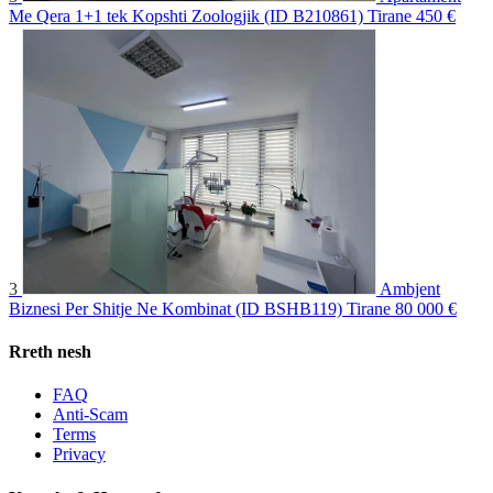
Me Qera 1+1 tek Kopshti Zoologjik (ID B210861) Tirane
450 €
3
Ambjent
Biznesi Per Shitje Ne Kombinat (ID BSHB119) Tirane
80 000 €
Rreth nesh
FAQ
Anti-Scam
Terms
Privacy