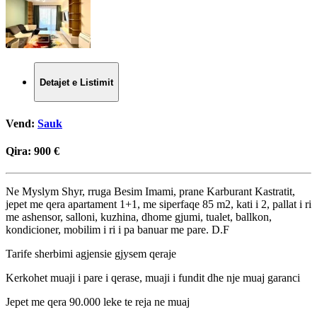
Detajet e Listimit
Vend:
Sauk
Qira:
900 €
Ne Myslym Shyr, rruga Besim Imami, prane Karburant Kastratit,
jepet me qera apartament 1+1, me siperfaqe 85 m2, kati i 2, pallat i ri
me ashensor, salloni, kuzhina, dhome gjumi, tualet, ballkon,
kondicioner, mobilim i ri i pa banuar me pare. D.F
Tarife sherbimi agjensie gjysem qeraje
Kerkohet muaji i pare i qerase, muaji i fundit dhe nje muaj garanci
Jepet me qera 90.000 leke te reja ne muaj