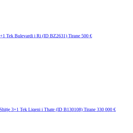
+1 Tek Bulevardi i Ri (ID BZ2631) Tirane
500 €
hitje 3+1 Tek Liqeni i Thate (ID B130108) Tirane
330 000 €