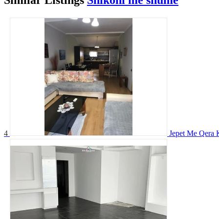
4
Jepet Me Qera K