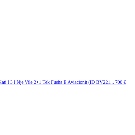
ati I 3 I Nje Vile 2+1 Tek Fusha E Aviacionit (ID BV221...
700 €