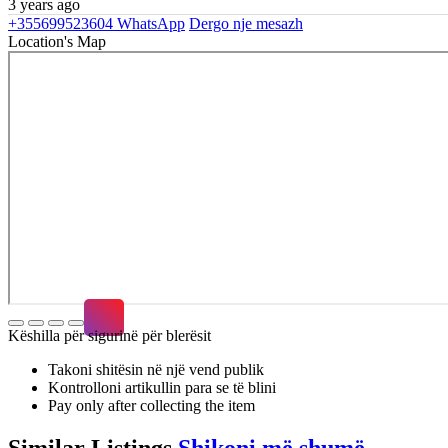
3 years ago
+355699523604
WhatsApp
Dergo nje mesazh
Location's Map
Këshilla për sigurinë për blerësit
Takoni shitësin në një vend publik
Kontrolloni artikullin para se të blini
Pay only after collecting the item
Similar
Listings
Shikoni më shumë