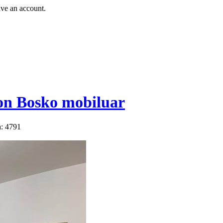
ave an account.
n Bosko mobiluar
a: 4791