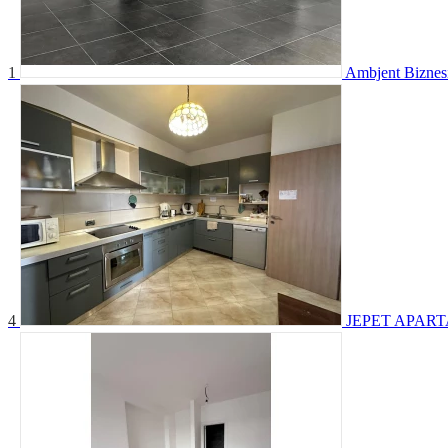
1
Ambjent Biznes
4
JEPET APAR