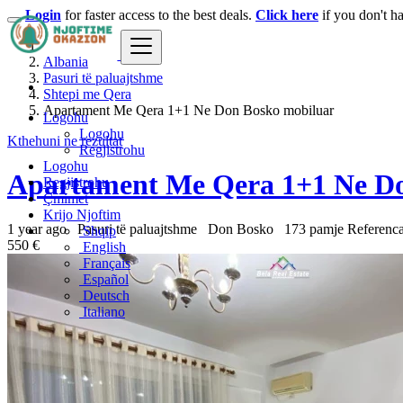
Login
for faster access to the best deals.
Click here
if you don't h
Albania
Pasuri të paluajtshme
Shtepi me Qera
Apartament Me Qera 1+1 Ne Don Bosko mobiluar
Logohu
Logohu
Kthehuni ne rezultat
Regjistrohu
Logohu
Apartament Me Qera 1+1 Ne Do
Regjistrohu
Çmimet
Krijo Njoftim
1 year ago
Pasuri të paluajtshme
Don Bosko
173 pamje
Referenc
Shqip
550 €
English
Français
Español
Deutsch
Italiano