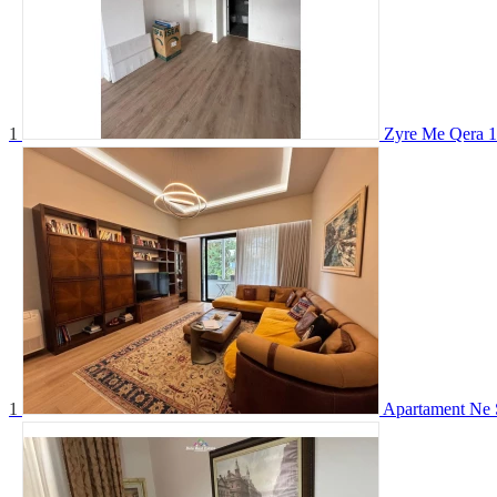
1
Zyre Me Qera 1
1
Apartament Ne S