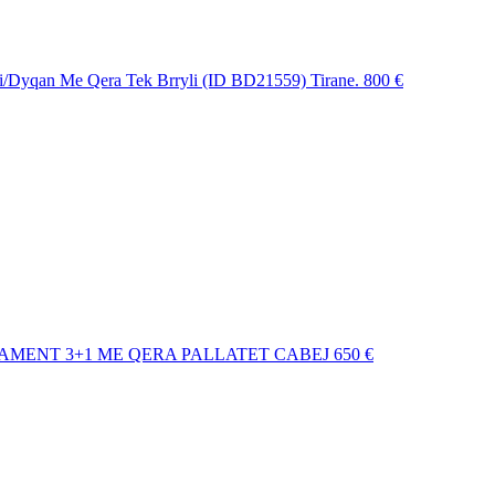
i/Dyqan Me Qera Tek Brryli (ID BD21559) Tirane.
800 €
TAMENT 3+1 ME QERA PALLATET CABEJ
650 €