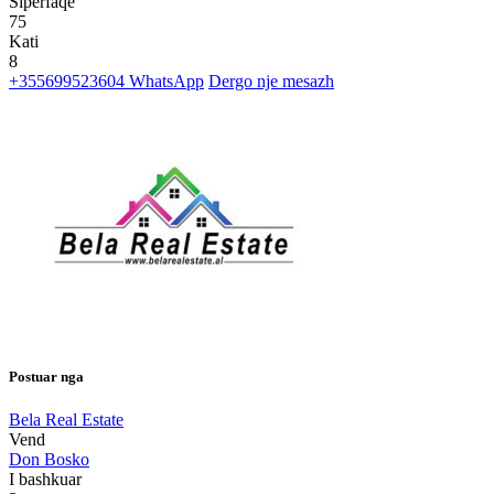
Siperfaqe
75
Kati
8
+355699523604
WhatsApp
Dergo nje mesazh
Postuar nga
Bela Real Estate
Vend
Don Bosko
I bashkuar