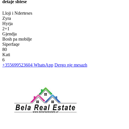
detaje shtese
Lloji i Nderteses
Zyra
Hyrja
2+1
Gjendja
Bosh pa mobilje
Siperfaqe
80
Kati
6
+355699523604
WhatsApp
Dergo nje mesazh