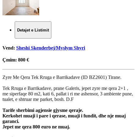
Detajet e Listimit
Vend:
Sheshi Skenderbej/Myslym Shyri
Çmim:
800 €
Zyre Me Qera Tek Rruga e Barrikadave (ID BZ2601) Tirane.
Tek Rruga e Barrikadave, prane Galeris, jepet zyre me qera 2+1 ,
me siperfaqe 80 m2, kati 6, pallat i ri me ashensor, 3 ambiente pune,
tualet, e shtruar me parket, bosh. D.F
Tarife sherbimi agjensie gjysme qeraje.
Kerkohet muaji i pare i qerase, muaji i fundit, dhe nje muaj
garanci.
Jepet me qera 800 euro ne muaj.