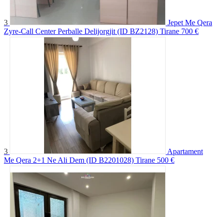
3
Jepet Me Qera
Zyre-Call Center Perballe Delijorgjit (ID BZ2128) Tirane
700 €
3
Apartament
Me Qera 2+1 Ne Ali Dem (ID B2201028) Tirane
500 €