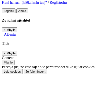
Keni harruar fjalëkalimin tuaj?
/
Regjistrohu
Logohu
Anulo
Zgjidhni një shtet
×
Mbylle
Albania
Title
×
Mbylle
Content...
Mbylle
Përvoja juaj në këtë sajt do të përmirësohet duke lejuar cookies.
Lejo cookies
Jo faleminderit