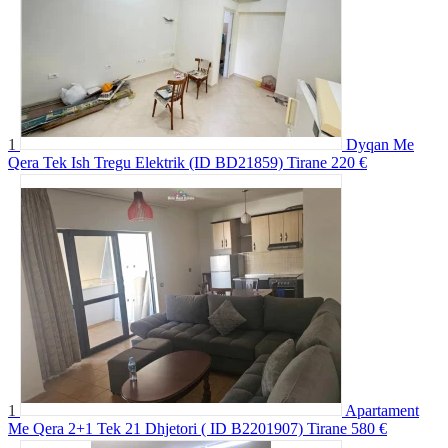
1
Dyqan Me
Qera Tek Ish Tregu Elektrik (ID BD21859) Tirane
220 €
1
Apartament
Me Qera 2+1 Tek 21 Dhjetori ( ID B2201907) Tirane
580 €