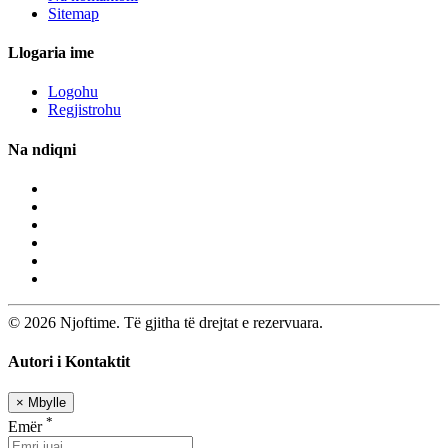
Sitemap
Llogaria ime
Logohu
Regjistrohu
Na ndiqni
© 2026 Njoftime. Të gjitha të drejtat e rezervuara.
Autori i Kontaktit
×
Mbylle
*
Emër