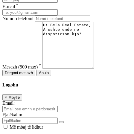
*
E-mail
Numri i telefonit
*
Mesazh
(500 max)
Dërgoni mesazh
Anulo
Logohu
×
Mbylle
Email:
Fjalëkalim
Më mbaj të lidhur