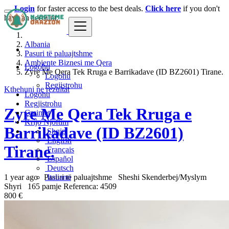
Login
for faster access to the best deals.
Click here
if you don't
have an account.
Albania
Pasuri të paluajtshme
Ambjente Biznesi me Qera
Logohu
Zyre Me Qera Tek Rruga e Barrikadave (ID BZ2601) Tirane.
Logohu
Regjistrohu
Kthehuni ne rezultat
Logohu
Regjistrohu
Zyre Me Qera Tek Rruga e
Çmimet
Krijo Njoftim
Barrikadave (ID BZ2601)
Shqip
English
Tirane.
Français
Español
Deutsch
1 year ago
Pasuri të paluajtshme
Sheshi Skenderbej/Myslym
Italiano
Shyri
165 pamje
Referenca: 4509
800 €