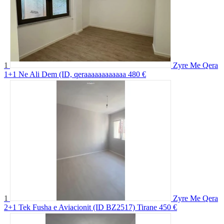
1
Zyre Me Qera
1+1 Ne Ali Dem (ID, qeraaaaaaaaaaaa
480 €
1
Zyre Me Qera
2+1 Tek Fusha e Aviacionit (ID BZ2517) Tirane
450 €