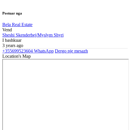
Postuar nga
Bela Real Estate
Vend
Sheshi Skenderbej/Myslym Shyri
I bashkuar
3 years ago
+355699523604
WhatsApp
Dergo nje mesazh
Location's Map