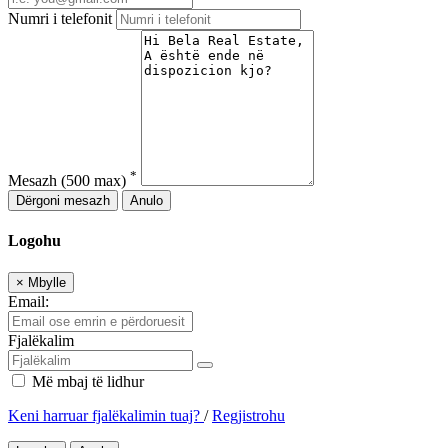
Numri i telefonit
*
Mesazh
(500 max)
Dërgoni mesazh
Anulo
Logohu
×
Mbylle
Email:
Fjalëkalim
Më mbaj të lidhur
Keni harruar fjalëkalimin tuaj?
/
Regjistrohu