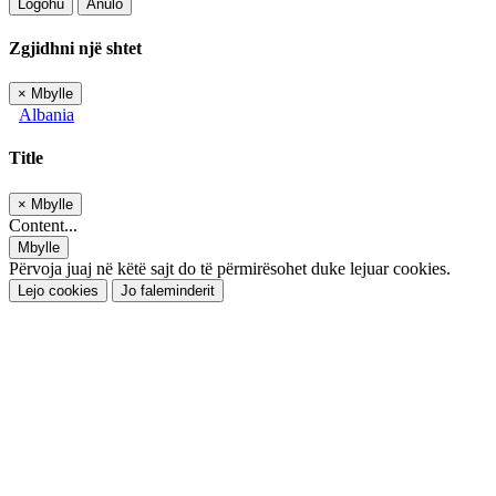
Logohu
Anulo
Zgjidhni një shtet
×
Mbylle
Albania
Title
×
Mbylle
Content...
Mbylle
Përvoja juaj në këtë sajt do të përmirësohet duke lejuar cookies.
Lejo cookies
Jo faleminderit