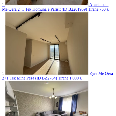
1
Apartament
Me Qera 2+1 Tek Komuna e Parisit (ID B2201959) Tirane
750 €
1
Zyre Me Qera
2+1 Tek Mine Peza (ID BZ2764) Tirane
1 000 €