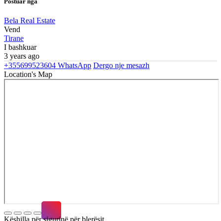
Postuar nga
Bela Real Estate
Vend
Tirane
I bashkuar
3 years ago
+355699523604
WhatsApp
Dergo nje mesazh
Location's Map
Këshilla për sigurinë për blerësit