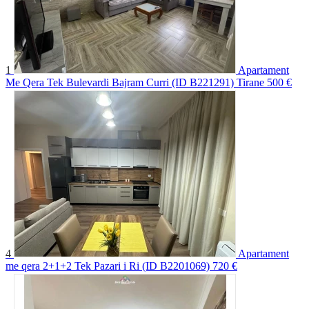
1
Apartament
Me Qera Tek Bulevardi Bajram Curri (ID B221291) Tirane
500 €
4
Apartament
me qera 2+1+2 Tek Pazari i Ri (ID B2201069)
720 €