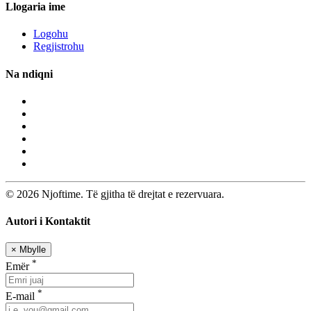
Llogaria ime
Logohu
Regjistrohu
Na ndiqni
© 2026 Njoftime. Të gjitha të drejtat e rezervuara.
Autori i Kontaktit
×
Mbylle
*
Emër
*
E-mail