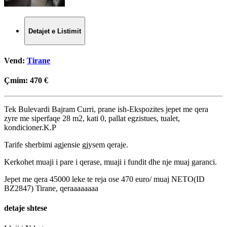
Detajet e Listimit
Vend:
Tirane
Çmim:
470 €
Tek Bulevardi Bajram Curri, prane ish-Ekspozites jepet me qera
zyre me siperfaqe 28 m2, kati 0, pallat egzistues, tualet,
kondicioner.K.P
Tarife sherbimi agjensie gjysem qeraje.
Kerkohet muaji i pare i qerase, muaji i fundit dhe nje muaj garanci.
Jepet me qera 45000 leke te reja ose 470 euro/ muaj NETO(ID
BZ2847) Tirane, qeraaaaaaaa
detaje shtese