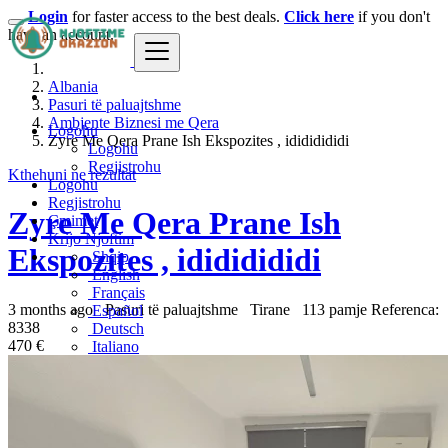
Login
for faster access to the best deals.
Click here
if you don't
have an account.
Albania
Pasuri të paluajtshme
Ambjente Biznesi me Qera
Logohu
Zyre Me Qera Prane Ish Ekspozites , idididididi
Logohu
Regjistrohu
Kthehuni ne rezultat
Logohu
Regjistrohu
Zyre Me Qera Prane Ish
Çmimet
Krijo Njoftim
Ekspozites , idididididi
Shqip
English
Français
3 months ago
Pasuri të paluajtshme
Tirane
113 pamje
Referenca:
Español
8338
Deutsch
470 €
Italiano