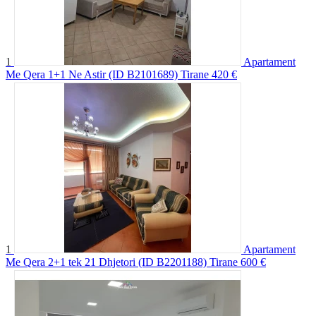
1
Apartament
Me Qera 1+1 Ne Astir (ID B2101689) Tirane
420 €
1
Apartament
Me Qera 2+1 tek 21 Dhjetori (ID B2201188) Tirane
600 €