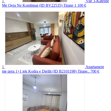
1
Vile 3-Kateshe
Me Qera Ne Kombinat (ID BV22535) Tirane
1 100 €
1
Apartament
me qera 1+1 tek Kodra e Diellit (ID B2101198) Tirane..
700 €