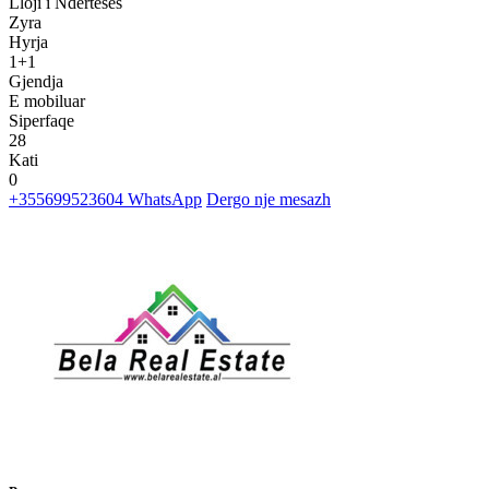
Lloji i Nderteses
Zyra
Hyrja
1+1
Gjendja
E mobiluar
Siperfaqe
28
Kati
0
+355699523604
WhatsApp
Dergo nje mesazh