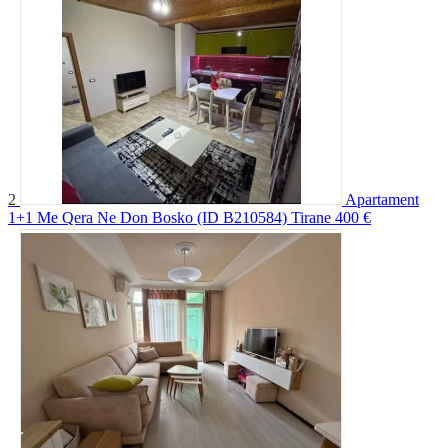
2
Apartament
1+1 Me Qera Ne Don Bosko (ID B210584) Tirane
400 €