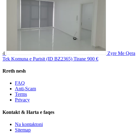
4
Zyre Me Qera
Tek Komuna e Parisit (ID BZ2365) Tirane
900 €
Rreth nesh
FAQ
Anti-Scam
Terms
Privacy
Kontakt & Harta e faqes
Na kontaktoni
Sitemap