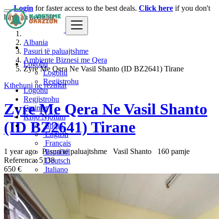
Login
for faster access to the best deals.
Click here
if you don't
have an account.
Albania
Pasuri të paluajtshme
Ambjente Biznesi me Qera
Logohu
Zyre Me Qera Ne Vasil Shanto (ID BZ2641) Tirane
Logohu
Regjistrohu
Kthehuni ne rezultat
Logohu
Regjistrohu
Zyre Me Qera Ne Vasil Shanto
Çmimet
Krijo Njoftim
(ID BZ2641) Tirane
Shqip
English
Français
1 year ago
Pasuri të paluajtshme
Vasil Shanto
160 pamje
Español
Referenca: 5138
Deutsch
650 €
Italiano