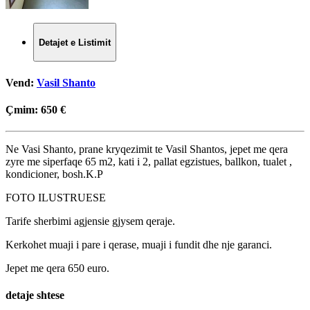
Detajet e Listimit
Vend:
Vasil Shanto
Çmim:
650 €
Ne Vasi Shanto, prane kryqezimit te Vasil Shantos, jepet me qera
zyre me siperfaqe 65 m2, kati i 2, pallat egzistues, ballkon, tualet ,
kondicioner, bosh.K.P
FOTO ILUSTRUESE
Tarife sherbimi agjensie gjysem qeraje.
Kerkohet muaji i pare i qerase, muaji i fundit dhe nje garanci.
Jepet me qera 650 euro.
detaje shtese