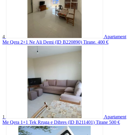
4
Apartament
Me Qera 2+1 Ne Ali Demi (ID B220890) Tirane.
400 €
1
Apartament
Me Qera 1+1 Tek Rruga e Dibres (ID B211401) Tirane
500 €