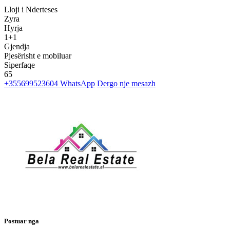
Lloji i Nderteses
Zyra
Hyrja
1+1
Gjendja
Pjesërisht e mobiluar
Siperfaqe
65
+355699523604
WhatsApp
Dergo nje mesazh
Postuar nga