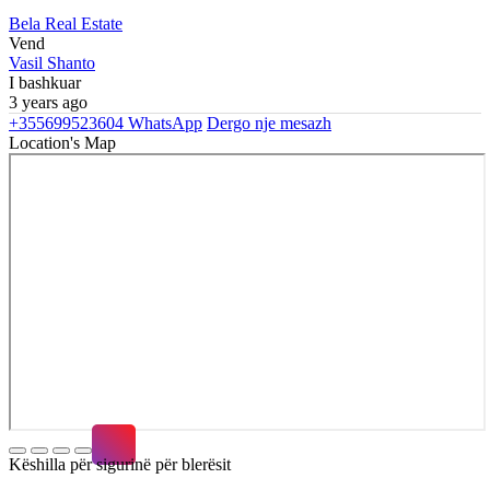
Bela Real Estate
Vend
Vasil Shanto
I bashkuar
3 years ago
+355699523604
WhatsApp
Dergo nje mesazh
Location's Map
Këshilla për sigurinë për blerësit