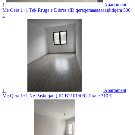
1
Apartament
Me Qera 1+1 Tek Rruga e Dibres (ID,qeraqeraaaaaaaaididqera
500
€
1
Apartament
Me Qera 1+1 Ne Paskuqan ( ID B2101506) Tirane
310 €