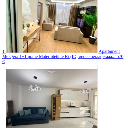
1
Apartament
Me Qera 1+1 prane Maternitetit te Ri (ID, qeraaaqeraaqeraaa...
570
€