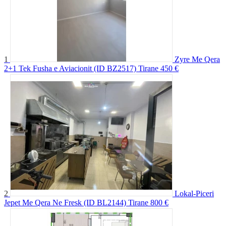
1
Zyre Me Qera
2+1 Tek Fusha e Aviacionit (ID BZ2517) Tirane
450 €
2
Lokal-Piceri
Jepet Me Qera Ne Fresk (ID BL2144) Tirane
800 €