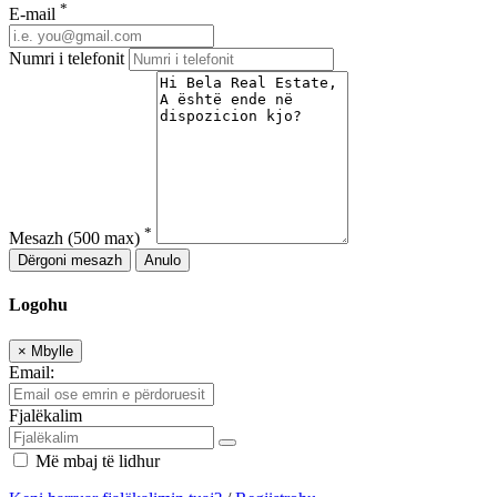
*
E-mail
Numri i telefonit
*
Mesazh
(500 max)
Dërgoni mesazh
Anulo
Logohu
×
Mbylle
Email:
Fjalëkalim
Më mbaj të lidhur