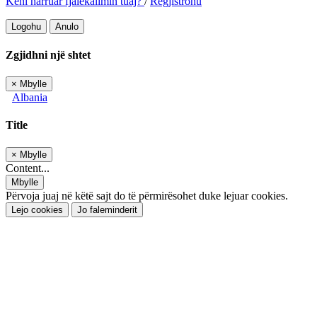
Keni harruar fjalëkalimin tuaj?
/
Regjistrohu
Logohu
Anulo
Zgjidhni një shtet
×
Mbylle
Albania
Title
×
Mbylle
Content...
Mbylle
Përvoja juaj në këtë sajt do të përmirësohet duke lejuar cookies.
Lejo cookies
Jo faleminderit