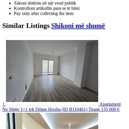
Takoni shitësin në një vend publik
Kontrolloni artikullin para se të blini
Pay only after collecting the item
Similar
Listings
Shikoni më shumë
1
Apartament
Ne Shitje 1+1 tek Dritan Hoxha (ID B110461) Tirane
135 000 €