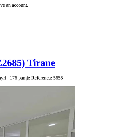
ave an account.
2685) Tirane
hyri
176 pamje
Referenca: 5655