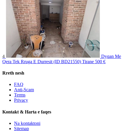
4
Dyqan Me
Qera Tek Rruga E Durresit (ID BD21550) Tirane
500 €
Rreth nesh
FAQ
Anti-Scam
Terms
Privacy
Kontakt & Harta e faqes
Na kontaktoni
Sitemap