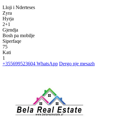
Lloji i Nderteses
Zyra
Hyrja
2+1
Gjendja
Bosh pa mobilje
Siperfaqe
75
Kati
1
+355699523604
WhatsApp
Dergo nje mesazh