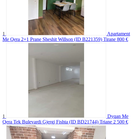
1
Apartament
Me Qera 2+1 Prane Sheshit Willson (ID B221359) Tirane
800 €
1
Dyqan Me
Qera Tek Bulevardi Gjergj Fishta (ID BD21744) Triane
2 500 €