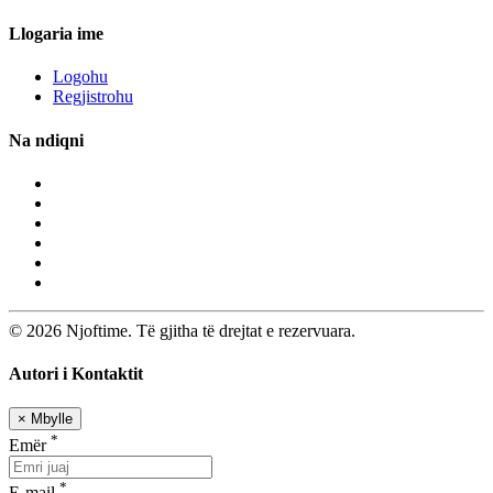
Llogaria ime
Logohu
Regjistrohu
Na ndiqni
© 2026 Njoftime. Të gjitha të drejtat e rezervuara.
Autori i Kontaktit
×
Mbylle
*
Emër
*
E-mail