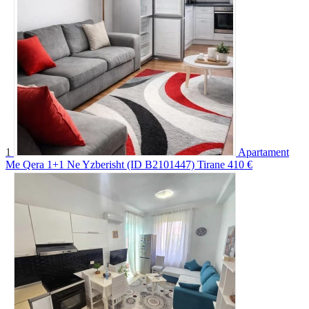
1
Apartament
Me Qera 1+1 Ne Yzberisht (ID B2101447) Tirane
410 €