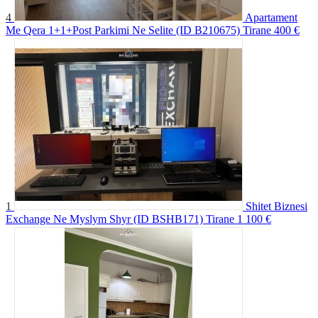
4
Apartament
Me Qera 1+1+Post Parkimi Ne Selite (ID B210675) Tirane
400 €
1
Shitet Biznesi
Exchange Ne Myslym Shyr (ID BSHB171) Tirane
1 100 €