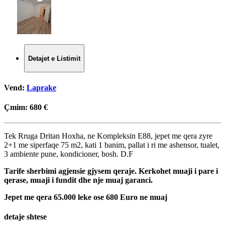
Detajet e Listimit
Vend:
Laprake
Çmim:
680 €
Tek Rruga Dritan Hoxha, ne Kompleksin E88, jepet me qera zyre
2+1 me siperfaqe 75 m2, kati 1 banim, pallat i ri me ashensor, tualet,
3 ambiente pune, kondicioner, bosh. D.F
Tarife sherbimi agjensie gjysem qeraje. Kerkohet muaji i pare i
qerase, muaji i fundit dhe nje muaj garanci.
Jepet me qera 65.000 leke ose 680 Euro ne muaj
detaje shtese