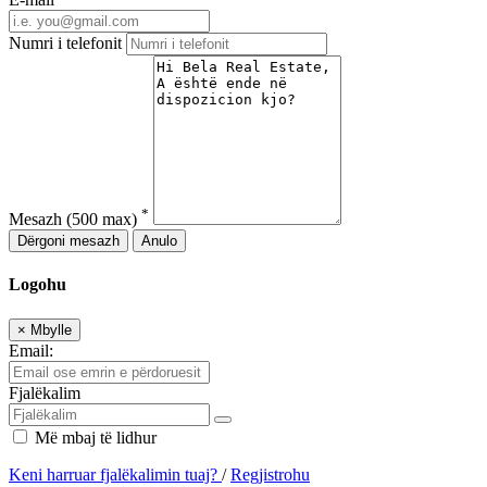
Numri i telefonit
*
Mesazh
(500 max)
Dërgoni mesazh
Anulo
Logohu
×
Mbylle
Email:
Fjalëkalim
Më mbaj të lidhur
Keni harruar fjalëkalimin tuaj?
/
Regjistrohu