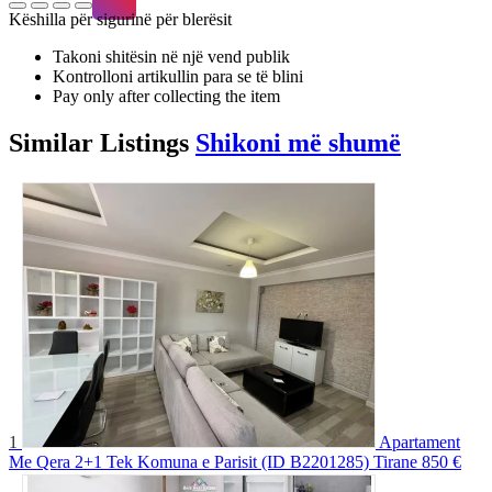
Këshilla për sigurinë për blerësit
Takoni shitësin në një vend publik
Kontrolloni artikullin para se të blini
Pay only after collecting the item
Similar
Listings
Shikoni më shumë
1
Apartament
Me Qera 2+1 Tek Komuna e Parisit (ID B2201285) Tirane
850 €