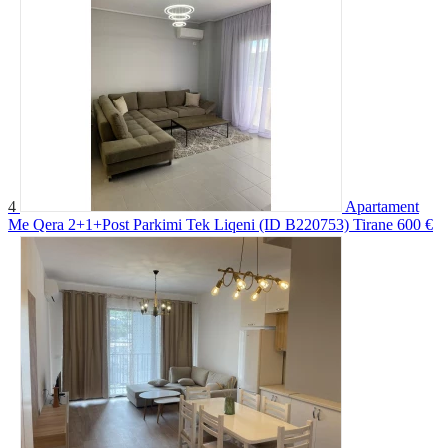
4
Apartament
Me Qera 2+1+Post Parkimi Tek Liqeni (ID B220753) Tirane
600 €