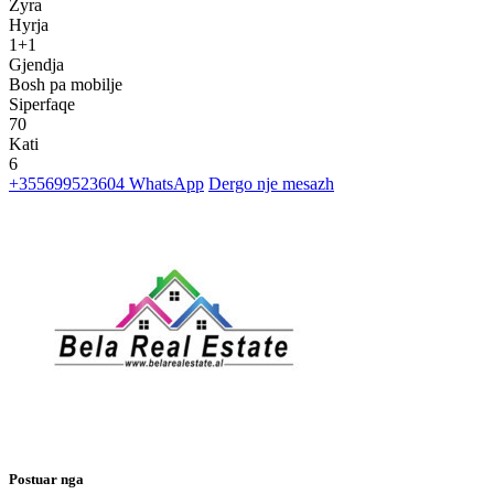
Zyra
Hyrja
1+1
Gjendja
Bosh pa mobilje
Siperfaqe
70
Kati
6
+355699523604
WhatsApp
Dergo nje mesazh
Postuar nga