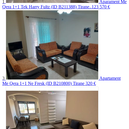
1
Aparament Me
Qera 1+1 Tek Harry Fultz (ID B211388) Tirane..123
570 €
3
Apartament
Me Qera 1+1 Ne Fresk (ID B210800) Tirane
320 €