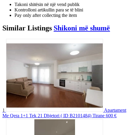
Takoni shitësin në një vend publik
Kontrolloni artikullin para se të blini
Pay only after collecting the item
Similar
Listings
Shikoni më shumë
1
Apartament
Me Qera 1+1 Tek 21 Dhjetori ( ID B2101484) Tirane
600 €