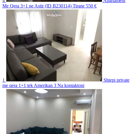
4
Apartament
Me Qera 3+1 ne Astir (ID B230114) Tirane
550 €
1
Shtepi private
me qera 1+1 tek Amerikan 3
Na kontaktoni