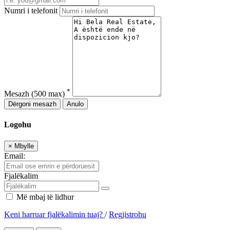
Numri i telefonit
*
Mesazh
(500 max)
Dërgoni mesazh
Anulo
Logohu
×
Mbylle
Email:
Fjalëkalim
Më mbaj të lidhur
Keni harruar fjalëkalimin tuaj?
/
Regjistrohu