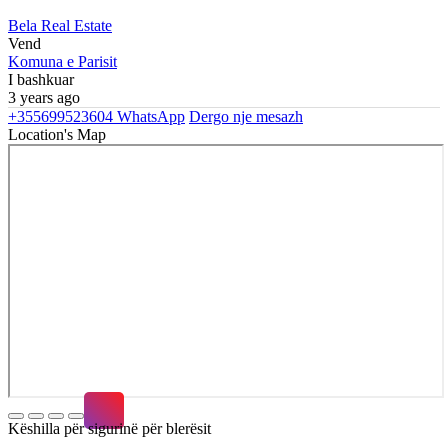
Bela Real Estate
Vend
Komuna e Parisit
I bashkuar
3 years ago
+355699523604
WhatsApp
Dergo nje mesazh
Location's Map
Këshilla për sigurinë për blerësit