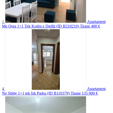
1
Apartament
Me Qera 1+1 Tek Kodra e Diellit (ID B210210) Tirane
400 €
4
Apartament
Ne Shitje 1+1 tek Ish Parku (ID B110379) Tirane
135 000 €