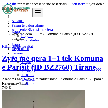
Login
for faster access to the best deals.
Click here
if you don't
have an account.
Albania
Pasuri të paluajtshme
Ambjente Biznesi me Qera
Logohu
Zyre me qera 1+1 tek Komuna e Parisit (ID BZ2760)
Logohu
Tirane,,,
Regjistrohu
Logohu
Kthehuni ne rezultat
Regjistrohu
Çmimet
Zyre me qera 1+1 tek Komuna
Krijo Njoftim
Shqip
e Parisit (ID BZ2760) Tirane,,,
English
Français
Español
2 months ago
Pasuri të paluajtshme
Komuna e Parisit
73 pamje
Deutsch
Referenca: 9113
Italiano
740 €