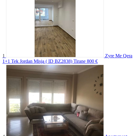
1
Zyre Me Qera
1+1 Tek Jordan Misja ( ID BZ2838) Tirane
800 €