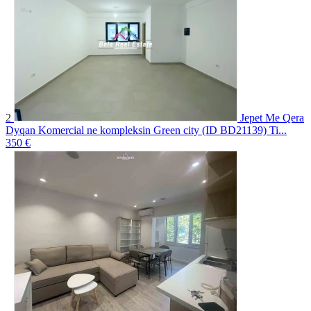
2
Jepet Me Qera
Dyqan Komercial ne kompleksin Green city (ID BD21139) Ti...
350 €