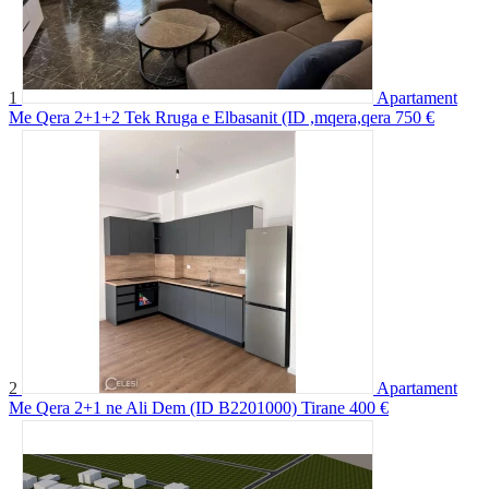
1
Apartament
Me Qera 2+1+2 Tek Rruga e Elbasanit (ID ,mqera,qera
750 €
2
Apartament
Me Qera 2+1 ne Ali Dem (ID B2201000) Tirane
400 €