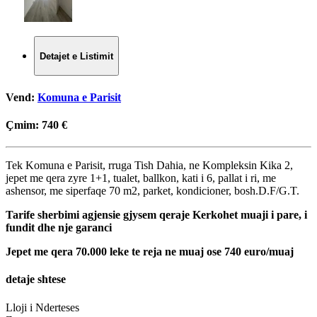
Detajet e Listimit
Vend:
Komuna e Parisit
Çmim:
740 €
Tek Komuna e Parisit, rruga Tish Dahia, ne Kompleksin Kika 2,
jepet me qera zyre 1+1, tualet, ballkon, kati i 6, pallat i ri, me
ashensor, me siperfaqe 70 m2, parket, kondicioner, bosh.D.F/G.T.
Tarife sherbimi agjensie gjysem qeraje Kerkohet muaji i pare, i
fundit dhe nje garanci
Jepet me qera 70.000 leke te reja ne muaj ose 740 euro/muaj
detaje shtese
Lloji i Nderteses