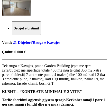
Detajet e Listimit
Vend:
21 Dhjetori/Rruga e Kavajes
Çmim:
6 000 €
Tek rruga e Kavajes, prane Garden Building jepet me qera
zyre/dublex me siperfaqe totale 450 m2 nga te cilat 350 m2 kati i
pare i dublexit( 7 ambiente pune , 4 tualete) dhe 100 m2 kati i 2 (ka
3 ambiente pune, 2 tualete), kati i 9(i fundit), ballkon, pallat i ri, me
ashensor, fasade xhami, bosh.G.T
KUSHT – “KONTRATE MINIMALE 2 VITE”
Tarife sherbimi agjensie gjysem qeraje.Kerkohet muaji i pare i
qerase, muaji i fundit dhe nje muaj garanci.