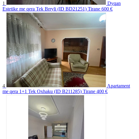
1
Dyqan
Estetike me qera Tek Brryli (ID BD21251) Tirane
600 €
4
Apartament
me qera 1+1 Tek Oxhaku (ID B211285) Tirane
400 €