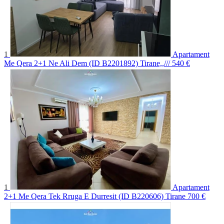
1
Apartament
Me Qera 2+1 Ne Ali Dem (ID B2201892) Tirane,,///
540 €
1
Apartament
2+1 Me Qera Tek Rruga E Durresit (ID B220606) Tirane
700 €