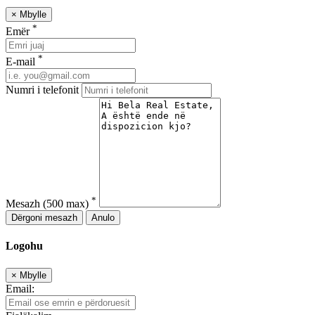
×
Mbylle
*
Emër
*
E-mail
Numri i telefonit
*
Mesazh
(500 max)
Dërgoni mesazh
Anulo
Logohu
×
Mbylle
Email: