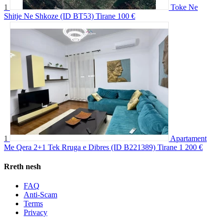
1
Toke Ne
Shitje Ne Shkoze (ID BT53) Tirane
100 €
1
Apartament
Me Qera 2+1 Tek Rruga e Dibres (ID B221389) Tirane
1 200 €
Rreth nesh
FAQ
Anti-Scam
Terms
Privacy