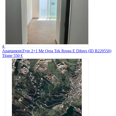
4
Apartament/Zyre 2+1 Me Qera Tek Rruga E Dibres (ID B220550)
Tirane
550 €