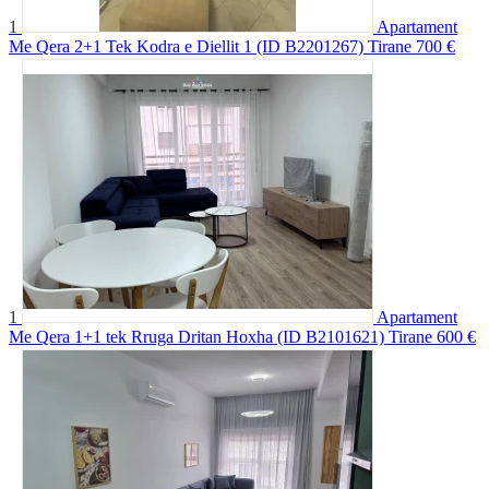
1
Apartament
Me Qera 2+1 Tek Kodra e Diellit 1 (ID B2201267) Tirane
700 €
1
Apartament
Me Qera 1+1 tek Rruga Dritan Hoxha (ID B2101621) Tirane
600 €