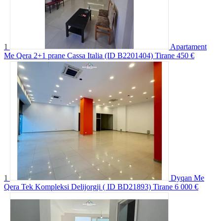
1
Apartament
Me Qera 2+1 prane Cassa Italia (ID B2201404) Tirane
450 €
1
Dyqan Me
Qera Tek Kompleksi Delijorgji ( ID BD21893) Tirane
6 000 €