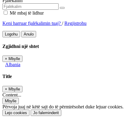
Fjalëkalim
Më mbaj të lidhur
Keni harruar fjalëkalimin tuaj?
/
Regjistrohu
Logohu
Anulo
Zgjidhni një shtet
×
Mbylle
Albania
Title
×
Mbylle
Content...
Mbylle
Përvoja juaj në këtë sajt do të përmirësohet duke lejuar cookies.
Lejo cookies
Jo faleminderit