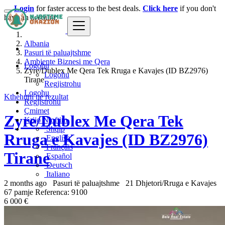
Login
for faster access to the best deals.
Click here
if you don't
have an account.
Albania
Pasuri të paluajtshme
Ambjente Biznesi me Qera
Logohu
Zyre/Dublex Me Qera Tek Rruga e Kavajes (ID BZ2976)
Logohu
Tirane
Regjistrohu
Logohu
Kthehuni ne rezultat
Regjistrohu
Çmimet
Zyre/Dublex Me Qera Tek
Krijo Njoftim
Shqip
Rruga e Kavajes (ID BZ2976)
English
Français
Tirane
Español
Deutsch
Italiano
2 months ago
Pasuri të paluajtshme
21 Dhjetori/Rruga e Kavajes
67 pamje
Referenca: 9100
6 000 €