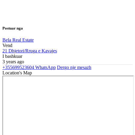
Postuar nga
Bela Real Estate
Vend
21 Dhjetori/Rruga e Kavajes
I bashkuar
3 years ago
+355699523604
WhatsApp
Dergo nje mesazh
Location's Map