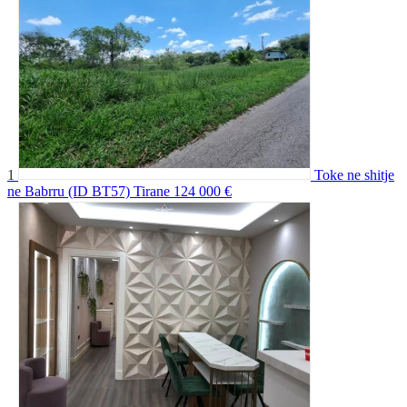
1
Toke ne shitje
ne Babrru (ID BT57) Tirane
124 000 €