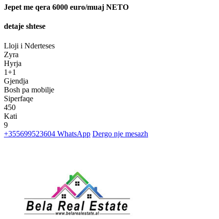
Jepet me qera 6000 euro/muaj NETO
detaje shtese
Lloji i Nderteses
Zyra
Hyrja
1+1
Gjendja
Bosh pa mobilje
Siperfaqe
450
Kati
9
+355699523604
WhatsApp
Dergo nje mesazh