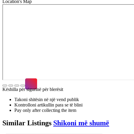
Location's Map
Këshilla për sigurinë për blerësit
Takoni shitësin në një vend publik
Kontrolloni artikullin para se të blini
Pay only after collecting the item
Similar
Listings
Shikoni më shumë