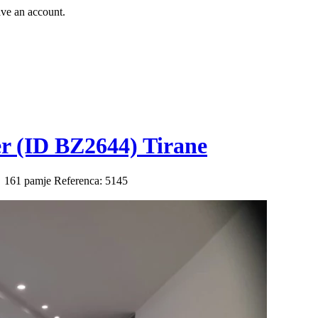
ave an account.
r (ID BZ2644) Tirane
161 pamje
Referenca: 5145