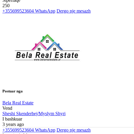
Siperfaqe
250
+355699523604
WhatsApp
Dergo nje mesazh
Postuar nga
Bela Real Estate
Vend
Sheshi Skenderbej/Myslym Shyri
I bashkuar
3 years ago
+355699523604
WhatsApp
Dergo nje mesazh