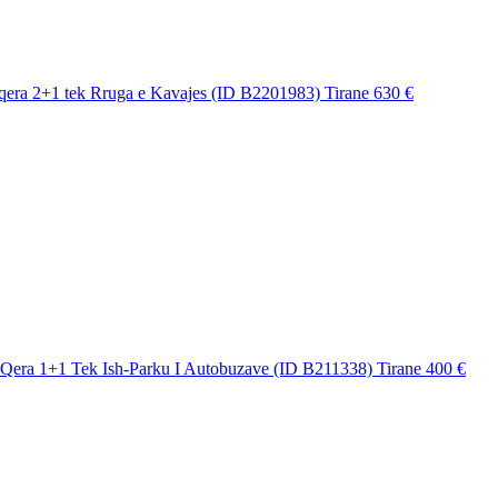
qera 2+1 tek Rruga e Kavajes (ID B2201983) Tirane
630 €
Qera 1+1 Tek Ish-Parku I Autobuzave (ID B211338) Tirane
400 €