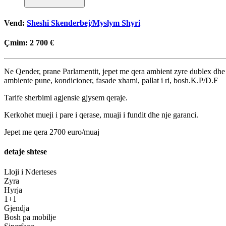
Vend:
Sheshi Skenderbej/Myslym Shyri
Çmim:
2 700 €
Ne Qender, prane Parlamentit, jepet me qera ambient zyre dublex dhe ka
ambiente pune, kondicioner, fasade xhami, pallat i ri, bosh.K.P/D.F
Tarife sherbimi agjensie gjysem qeraje.
Kerkohet mueji i pare i qerase, muaji i fundit dhe nje garanci.
Jepet me qera 2700 euro/muaj
detaje shtese
Lloji i Nderteses
Zyra
Hyrja
1+1
Gjendja
Bosh pa mobilje