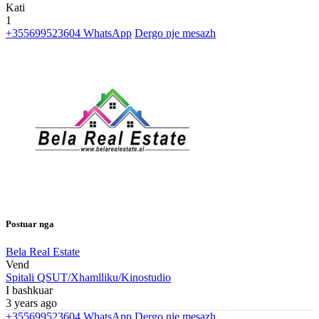
Kati
1
+355699523604
WhatsApp
Dergo nje mesazh
Postuar nga
Bela Real Estate
Vend
Spitali QSUT/Xhamlliku/Kinostudio
I bashkuar
3 years ago
+355699523604
WhatsApp
Dergo nje mesazh