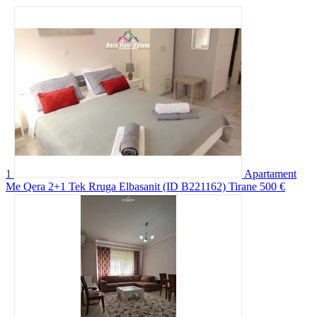
1
Apartament
Me Qera 2+1 Tek Rruga Elbasanit (ID B221162) Tirane
500 €