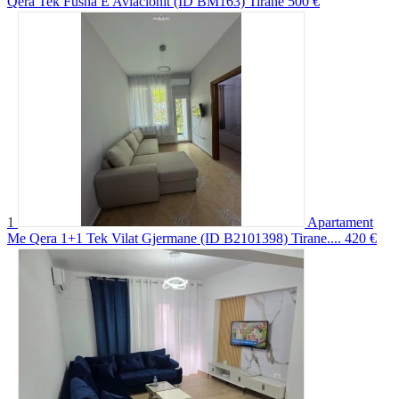
Qera Tek Fusha E Aviacionit (ID BM163) Tirane
500 €
1
Apartament
Me Qera 1+1 Tek Vilat Gjermane (ID B2101398) Tirane....
420 €