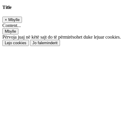
Title
×
Mbylle
Content...
Mbylle
Përvoja juaj në këtë sajt do të përmirësohet duke lejuar cookies.
Lejo cookies
Jo faleminderit