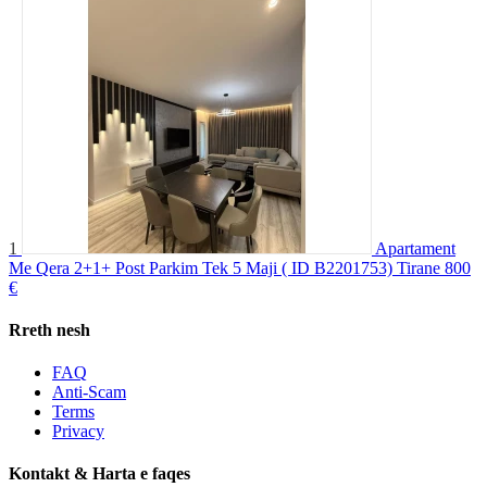
1
Apartament
Me Qera 2+1+ Post Parkim Tek 5 Maji ( ID B2201753) Tirane
800
€
Rreth nesh
FAQ
Anti-Scam
Terms
Privacy
Kontakt & Harta e faqes