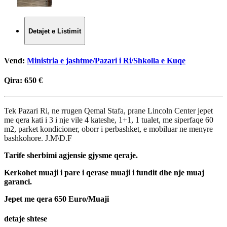
Detajet e Listimit
Vend:
Ministria e jashtme/Pazari i Ri/Shkolla e Kuqe
Qira:
650 €
Tek Pazari Ri, ne rrugen Qemal Stafa, prane Lincoln Center jepet
me qera kati i 3 i nje vile 4 kateshe, 1+1, 1 tualet, me siperfaqe 60
m2, parket kondicioner, oborr i perbashket, e mobiluar ne menyre
bashkohore. J.M\D.F
Tarife sherbimi agjensie gjysme qeraje.
Kerkohet muaji i pare i qerase muaji i fundit dhe nje muaj
garanci.
Jepet me qera 650 Euro/Muaji
detaje shtese