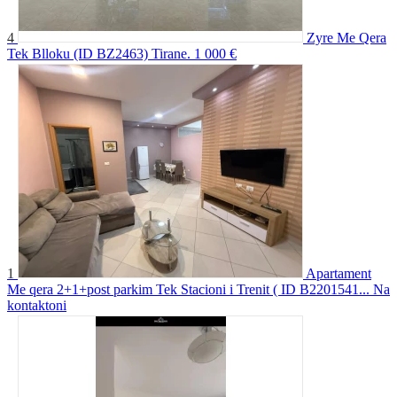
4
Zyre Me Qera
Tek Blloku (ID BZ2463) Tirane.
1 000 €
1
Apartament
Me qera 2+1+post parkim Tek Stacioni i Trenit ( ID B2201541...
Na
kontaktoni