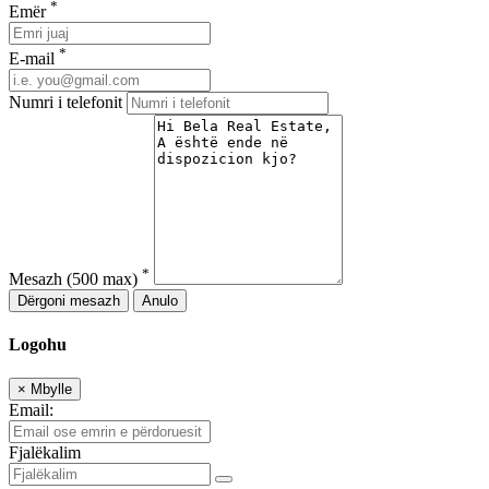
*
Emër
*
E-mail
Numri i telefonit
*
Mesazh
(500 max)
Dërgoni mesazh
Anulo
Logohu
×
Mbylle
Email:
Fjalëkalim