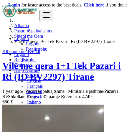
Login
for faster access to the best deals.
Click here
if you don't
have an account.
Albania
Pasuri të paluajtshme
Shtepi me Qera
Logohu
Vile me qera 1+1 Tek Pazari i Ri (ID BV2297) Tirane
Logohu
Regjistrohu
Kthehuni ne rezultat
Logohu
Regjistrohu
Vile me qera 1+1 Tek Pazari i
Çmimet
Krijo Njoftim
Ri (ID BV2297) Tirane
Shqip
English
Français
1 year ago
Pasuri të paluajtshme
Ministria e jashtme/Pazari i
Español
Ri/Shkolla e Kuqe
235 pamje
Referenca: 4749
Deutsch
650 €
Italiano