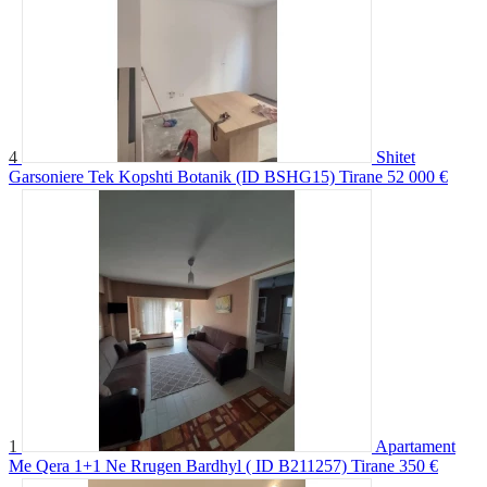
4
Shitet
Garsoniere Tek Kopshti Botanik (ID BSHG15) Tirane
52 000 €
1
Apartament
Me Qera 1+1 Ne Rrugen Bardhyl ( ID B211257) Tirane
350 €