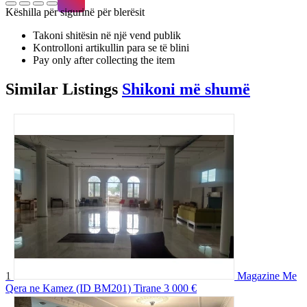
Këshilla për sigurinë për blerësit
Takoni shitësin në një vend publik
Kontrolloni artikullin para se të blini
Pay only after collecting the item
Similar
Listings
Shikoni më shumë
1
Magazine Me
Qera ne Kamez (ID BM201) Tirane
3 000 €