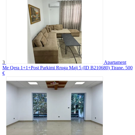
3
Apartament
Me Qera 1+1+Post Parkimi Rruga Maji 5 (ID B210680) Tirane.
500
€