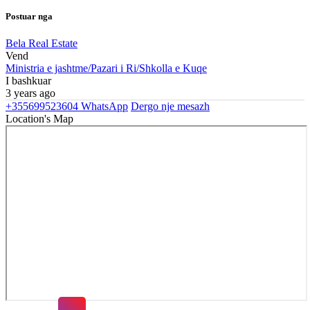
Postuar nga
Bela Real Estate
Vend
Ministria e jashtme/Pazari i Ri/Shkolla e Kuqe
I bashkuar
3 years ago
+355699523604
WhatsApp
Dergo nje mesazh
Location's Map