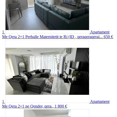
1
Apartament
Me Qera 2+1 Perballe Maternitetit te Ri (ID , qeraqeraqerai...
650 €
1
Apartament
Me Qera 2+1 ne Qender, qera.,
1 800 €