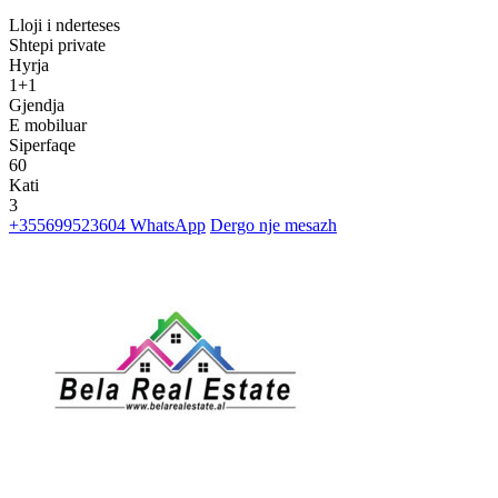
Lloji i nderteses
Shtepi private
Hyrja
1+1
Gjendja
E mobiluar
Siperfaqe
60
Kati
3
+355699523604
WhatsApp
Dergo nje mesazh