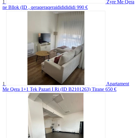
1
Zyre Me Qera
ne Bllok (ID , qeraqeraqeraidididididi
990 €
1
Apartament
Me Qera 1+1 Tek Pazari I Ri (ID B2101263) Tirane
650 €