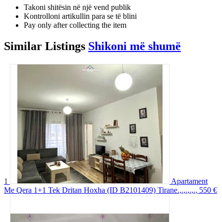
Takoni shitësin në një vend publik
Kontrolloni artikullin para se të blini
Pay only after collecting the item
Similar
Listings
Shikoni më shumë
1
Apartament
Me Qera 1+1 Tek Dritan Hoxha (ID B2101409) Tirane.,.,.,.,.,
550 €