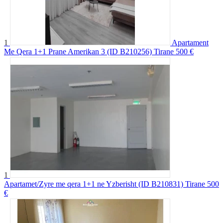
1
Apartament
Me Qera 1+1 Prane Amerikan 3 (ID B210256) Tirane
500 €
1
Apartamet/Zyre me qera 1+1 ne Yzberisht (ID B210831) Tirane
500
€