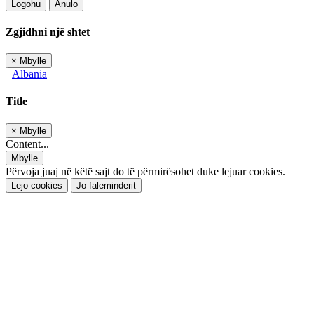
Logohu
Anulo
Zgjidhni një shtet
×
Mbylle
Albania
Title
×
Mbylle
Content...
Mbylle
Përvoja juaj në këtë sajt do të përmirësohet duke lejuar cookies.
Lejo cookies
Jo faleminderit