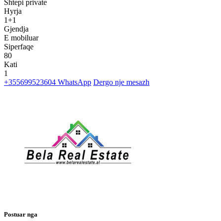
Shtepi private
Hyrja
1+1
Gjendja
E mobiluar
Siperfaqe
80
Kati
1
+355699523604
WhatsApp
Dergo nje mesazh
Postuar nga