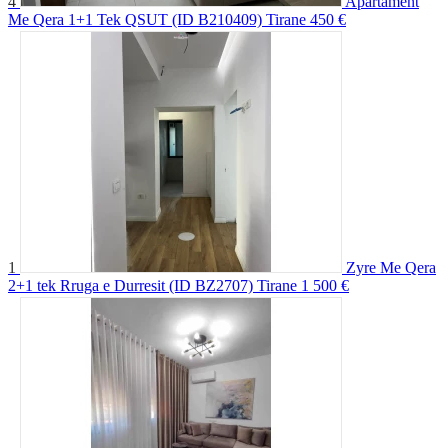
4
Apartament
Me Qera 1+1 Tek QSUT (ID B210409) Tirane
450 €
1
Zyre Me Qera
2+1 tek Rruga e Durresit (ID BZ2707) Tirane
1 500 €