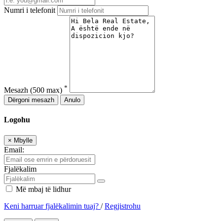
Numri i telefonit
*
Mesazh
(500 max)
Dërgoni mesazh
Anulo
Logohu
×
Mbylle
Email:
Fjalëkalim
Më mbaj të lidhur
Keni harruar fjalëkalimin tuaj?
/
Regjistrohu