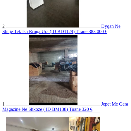
2
Dyqan Ne
Shitje Tek Ish Rruga Ura (ID BD1129) Tirane
383 000 €
1
Jepet Me Qera
Magazine Ne Shkoze ( ID BM138) Tirane
320 €