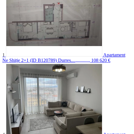
1
Apartament
Ne Shitje 2+1 (ID B120789) Durres....,,,,,,,,,,,,
108 620 €