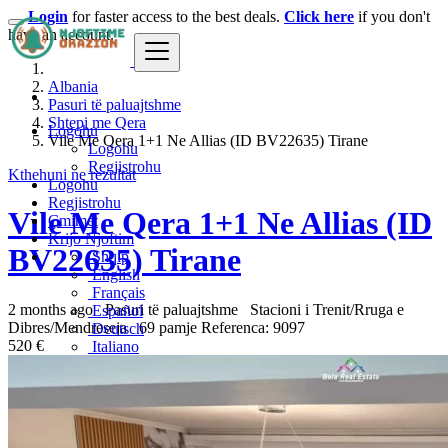
Login
for faster access to the best deals.
Click here
if you don't
have an account.
Albania
Pasuri të paluajtshme
Shtepi me Qera
Logohu
Vile Me Qera 1+1 Ne Allias (ID BV22635) Tirane
Logohu
Regjistrohu
Kthehuni ne rezultat
Logohu
Regjistrohu
Vile Me Qera 1+1 Ne Allias (ID
Çmimet
Krijo Njoftim
BV22635) Tirane
Shqip
English
Français
2 months ago
Pasuri të paluajtshme
Stacioni i Trenit/Rruga e
Español
Dibres/Mendreseja
69 pamje
Referenca: 9097
Deutsch
520 €
Italiano