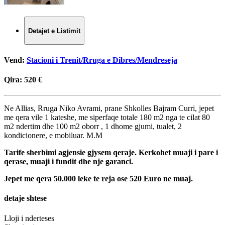
Detajet e Listimit
Vend:
Stacioni i Trenit/Rruga e Dibres/Mendreseja
Qira:
520 €
Ne Allias, Rruga Niko Avrami, prane Shkolles Bajram Curri, jepet
me qera vile 1 kateshe, me siperfaqe totale 180 m2 nga te cilat 80
m2 ndertim dhe 100 m2 oborr , 1 dhome gjumi, tualet, 2
kondicionere, e mobiluar. M.M
Tarife sherbimi agjensie gjysem qeraje. Kerkohet muaji i pare i
qerase, muaji i fundit dhe nje garanci.
Jepet me qera 50.000 leke te reja ose 520 Euro ne muaj.
detaje shtese
Lloji i nderteses