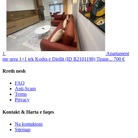
1
Apartament
me qera 1+1 tek Kodra e Diellit (ID B2101198) Tirane...
700 €
Rreth nesh
FAQ
Anti-Scam
Terms
Privacy
Kontakt & Harta e faqes
Na kontaktoni
Sitemap