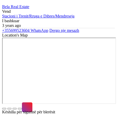
Bela Real Estate
Vend
Stacioni i Trenit/Rruga e Dibres/Mendreseja
I bashkuar
3 years ago
+355699523604
WhatsApp
Dergo nje mesazh
Location's Map
Këshilla për sigurinë për blerësit