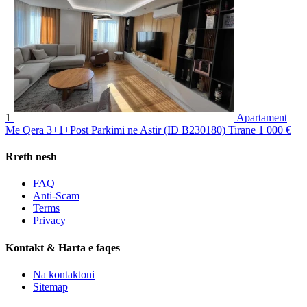
1
Apartament
Me Qera 3+1+Post Parkimi ne Astir (ID B230180) Tirane
1 000 €
Rreth nesh
FAQ
Anti-Scam
Terms
Privacy
Kontakt & Harta e faqes
Na kontaktoni
Sitemap