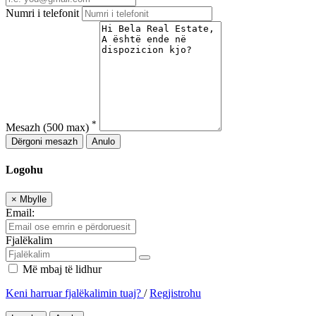
Numri i telefonit
*
Mesazh
(500 max)
Dërgoni mesazh
Anulo
Logohu
×
Mbylle
Email:
Fjalëkalim
Më mbaj të lidhur
Keni harruar fjalëkalimin tuaj?
/
Regjistrohu