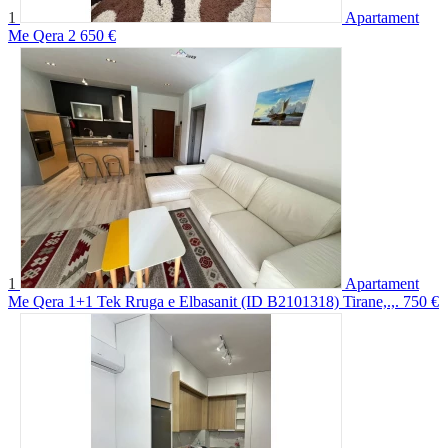
1
Apartament
Me Qera 2
650 €
1
Apartament
Me Qera 1+1 Tek Rruga e Elbasanit (ID B2101318) Tirane,.,.
750 €