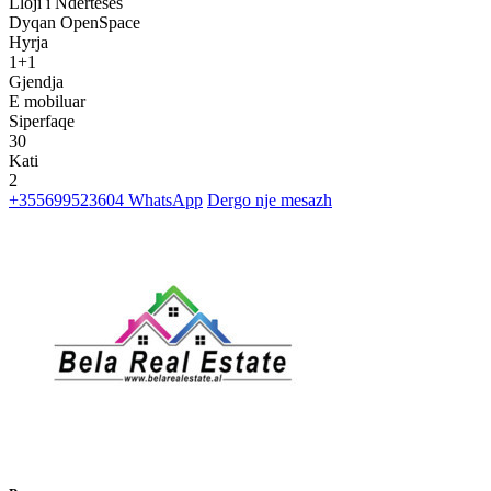
Lloji i Nderteses
Dyqan OpenSpace
Hyrja
1+1
Gjendja
E mobiluar
Siperfaqe
30
Kati
2
+355699523604
WhatsApp
Dergo nje mesazh