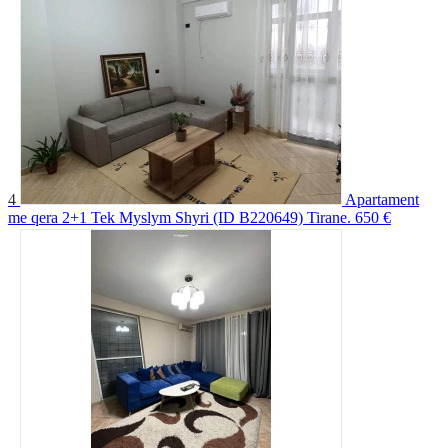
4
Apartament
me qera 2+1 Tek Myslym Shyri (ID B220649) Tirane.
650 €