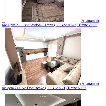
1
Apartament
Me Qera 2+1 Tek Stacioni i Trenit (ID B2201642) Tirane
700 €
1
Apartament
me qera 2+1 Ne Don Bosko (ID B120221) Tirane
600 €