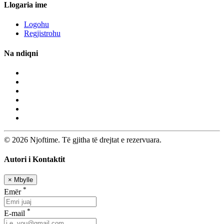
Llogaria ime
Logohu
Regjistrohu
Na ndiqni
© 2026 Njoftime. Të gjitha të drejtat e rezervuara.
Autori i Kontaktit
×
Mbylle
*
Emër
*
E-mail