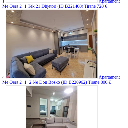
1
Apartament
Me Qera 2+1 Tek 21 Dhjetori (ID B221400) Tirane
720 €
4
Apartament
Me Qera 2+1+2 Ne Don Bosko (ID B220962) Tirane
800 €