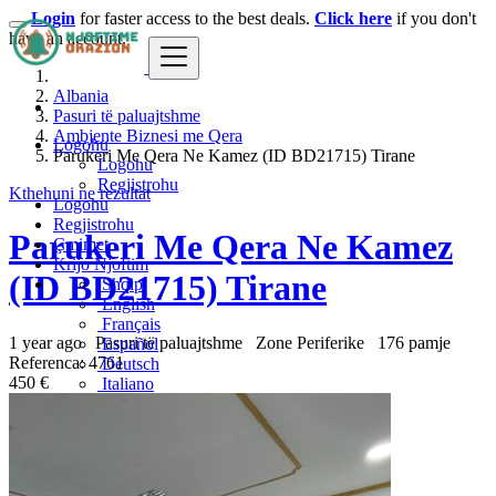
Login
for faster access to the best deals.
Click here
if you don't
have an account.
Albania
Pasuri të paluajtshme
Ambjente Biznesi me Qera
Logohu
Parukeri Me Qera Ne Kamez (ID BD21715) Tirane
Logohu
Regjistrohu
Kthehuni ne rezultat
Logohu
Regjistrohu
Parukeri Me Qera Ne Kamez
Çmimet
Krijo Njoftim
(ID BD21715) Tirane
Shqip
English
Français
1 year ago
Pasuri të paluajtshme
Zone Periferike
176 pamje
Español
Referenca: 4761
Deutsch
450 €
Italiano