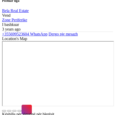
Postuar nga
Bela Real Estate
Vend
Zone Periferike
I bashkuar
3 years ago
+355699523604
WhatsApp
Dergo nje mesazh
Location's Map
Këshilla për sigurinë për blerësit