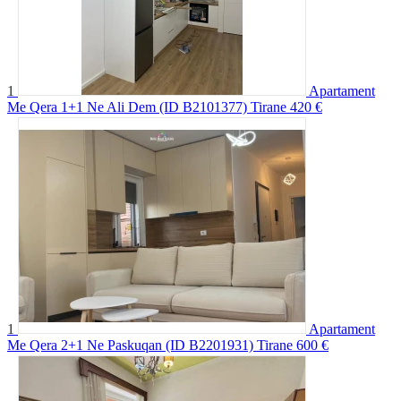
1
Apartament
Me Qera 1+1 Ne Ali Dem (ID B2101377) Tirane
420 €
1
Apartament
Me Qera 2+1 Ne Paskuqan (ID B2201931) Tirane
600 €