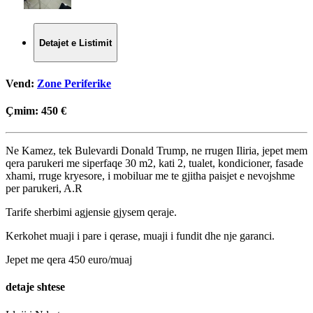
Detajet e Listimit
Vend:
Zone Periferike
Çmim:
450 €
Ne Kamez, tek Bulevardi Donald Trump, ne rrugen Iliria, jepet mem
qera parukeri me siperfaqe 30 m2, kati 2, tualet, kondicioner, fasade
xhami, rruge kryesore, i mobiluar me te gjitha paisjet e nevojshme
per parukeri, A.R
Tarife sherbimi agjensie gjysem qeraje.
Kerkohet muaji i pare i qerase, muaji i fundit dhe nje garanci.
Jepet me qera 450 euro/muaj
detaje shtese