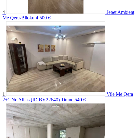
4
Jepet Ambient
Me Qera-Blloku
4 500 €
1
Vile Me Qera
2+1 Ne Allias (ID BV22640) Tirane
540 €