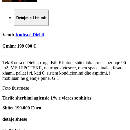
Detajet e Listimit
Vend:
Kodra e Diellit
Çmim:
199 000 €
Tek Kodra e Diellit, rruga Bill Klinton, shitet lokal, me siperfaqe 96
m2, ME HIPOTEKE, ne rruge dytesore, open space, tualet, fasade
xhami, pallat i ri, kati 0, sistem kondicionimi dhe aspirimi, i
mobiluar, ne gjendje pune. G.T
Foto ilustruese
Tarife sherbimi agjensie 1% e vleres se shitjes.
Shitet 199.000 Euro
detaje shtese