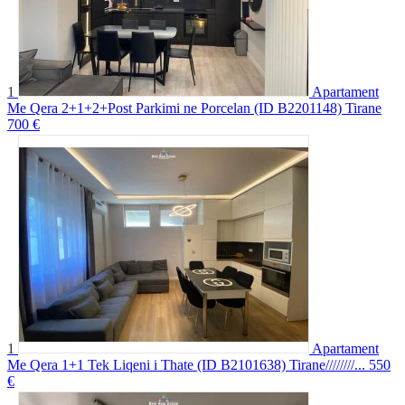
1
Apartament
Me Qera 2+1+2+Post Parkimi ne Porcelan (ID B2201148) Tirane
700 €
1
Apartament
Me Qera 1+1 Tek Liqeni i Thate (ID B2101638) Tirane////////...
550
€