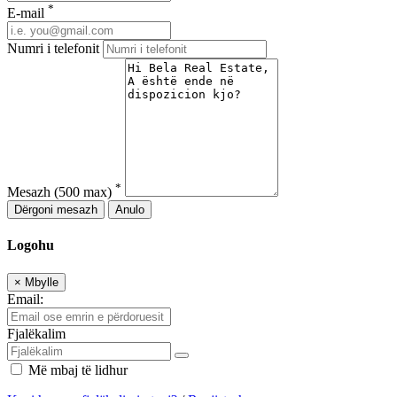
*
E-mail
Numri i telefonit
*
Mesazh
(500 max)
Dërgoni mesazh
Anulo
Logohu
×
Mbylle
Email:
Fjalëkalim
Më mbaj të lidhur