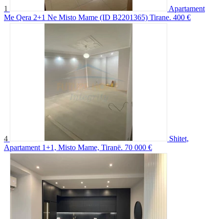
1
Apartament
Me Qera 2+1 Ne Misto Mame (ID B2201365) Tirane.
400 €
4
Shitet,
Apartament 1+1, Misto Mame, Tiranë.
70 000 €