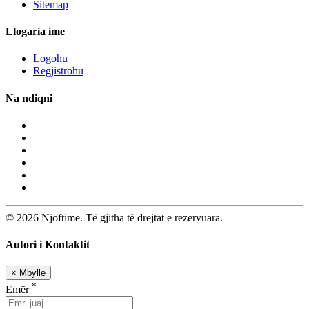
Sitemap
Llogaria ime
Logohu
Regjistrohu
Na ndiqni
© 2026 Njoftime. Të gjitha të drejtat e rezervuara.
Autori i Kontaktit
×
Mbylle
*
Emër