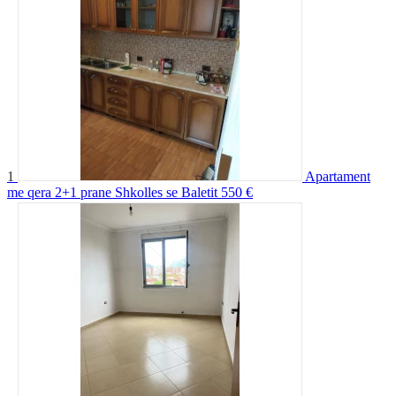
1
Apartament
me qera 2+1 prane Shkolles se Baletit
550 €