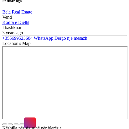
Postuar nga
Bela Real Estate
Vend
Kodra e Diellit
I bashkuar
3 years ago
+355699523604
WhatsApp
Dergo nje mesazh
Location's Map
Këshilla për sigurinë për blerësit