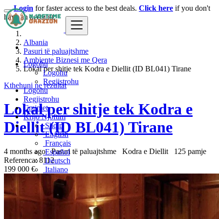
Login
for faster access to the best deals.
Click here
if you don't
have an account.
Albania
Pasuri të paluajtshme
Ambjente Biznesi me Qera
Logohu
Lokal per shitje tek Kodra e Diellit (ID BL041) Tirane
Logohu
Regjistrohu
Kthehuni ne rezultat
Logohu
Regjistrohu
Lokal per shitje tek Kodra e
Çmimet
Krijo Njoftim
Diellit (ID BL041) Tirane
Shqip
English
Français
4 months ago
Pasuri të paluajtshme
Kodra e Diellit
125 pamje
Español
Referenca: 8112
Deutsch
199 000 €
Italiano