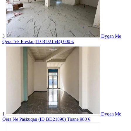
3
Dyqan Me
Qera Tek Fresku (ID BD21544)
600 €
1
Dyqan Me
Qera Ne Paskuqan (ID BD21890) Tirane
980 €