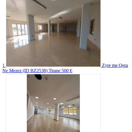
1
Zyre me Qera
Ne Mezez (ID BZ2538) Tirane
500 €