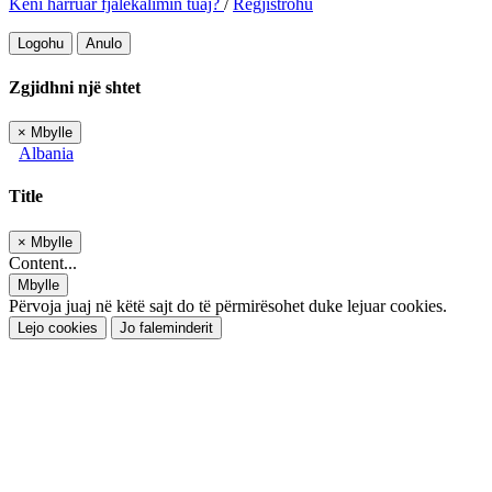
Keni harruar fjalëkalimin tuaj?
/
Regjistrohu
Logohu
Anulo
Zgjidhni një shtet
×
Mbylle
Albania
Title
×
Mbylle
Content...
Mbylle
Përvoja juaj në këtë sajt do të përmirësohet duke lejuar cookies.
Lejo cookies
Jo faleminderit