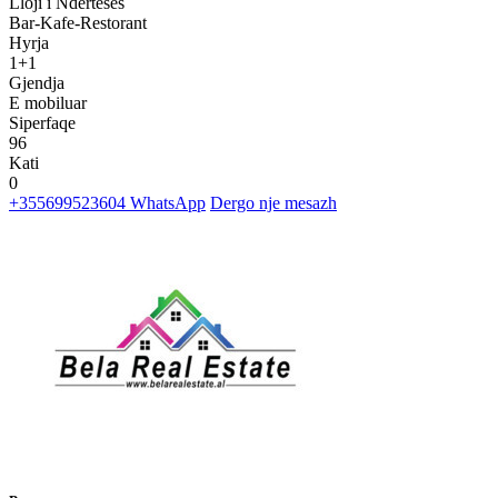
Lloji i Nderteses
Bar-Kafe-Restorant
Hyrja
1+1
Gjendja
E mobiluar
Siperfaqe
96
Kati
0
+355699523604
WhatsApp
Dergo nje mesazh