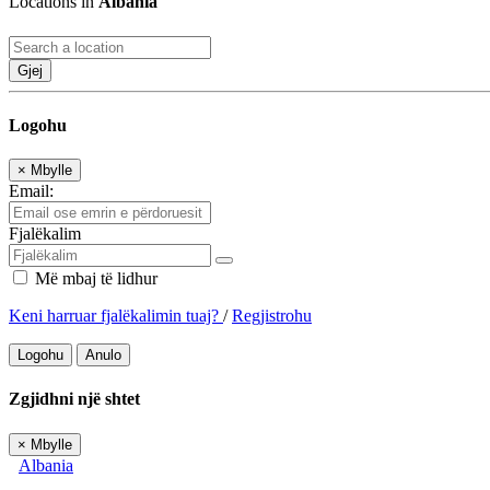
Locations in
Albania
Gjej
Logohu
×
Mbylle
Email:
Fjalëkalim
Më mbaj të lidhur
Keni harruar fjalëkalimin tuaj?
/
Regjistrohu
Logohu
Anulo
Zgjidhni një shtet
×
Mbylle
Albania