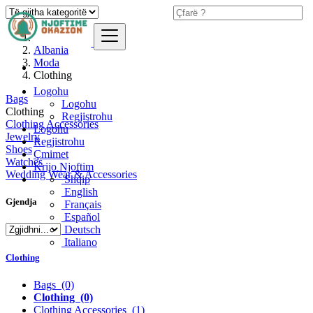
Albania
Moda
Clothing
Logohu
Bags
Logohu
Clothing
Regjistrohu
Clothing Accessories
Logohu
Jewelry
Regjistrohu
Shoes
Çmimet
Watches
Krijo Njoftim
Wedding Wear & Accessories
Shqip
English
Gjendja
Français
Español
Deutsch
Italiano
Clothing
Bags
(0)
Clothing
(0)
Clothing Accessories
(1)