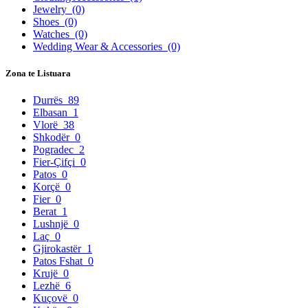
Jewelry
(0)
Shoes
(0)
Watches
(0)
Wedding Wear & Accessories
(0)
Zona te Listuara
Durrës
89
Elbasan
1
Vlorë
38
Shkodër
0
Pogradec
2
Fier-Çifçi
0
Patos
0
Korçë
0
Fier
0
Berat
1
Lushnjë
0
Laç
0
Gjirokastër
1
Patos Fshat
0
Krujë
0
Lezhë
6
Kuçovë
0