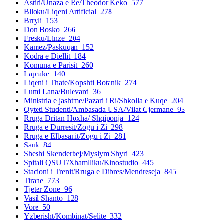
Astiri/Unaza e Re/Theodor Keko
577
Blloku/Liqeni Artificial
278
Brryli
153
Don Bosko
266
Fresku/Linze
204
Kamez/Paskuqan
152
Kodra e Diellit
184
Komuna e Parisit
260
Laprake
140
Liqeni i Thate/Kopshti Botanik
274
Lumi Lana/Bulevard
36
Ministria e jashtme/Pazari i Ri/Shkolla e Kuqe
204
Qyteti Studenti/Ambasada USA/Vilat Gjermane
93
Rruga Dritan Hoxha/ Shqiponja
124
Rruga e Durresit/Zogu i Zi
298
Rruga e Elbasanit/Zogu i Zi
281
Sauk
84
Sheshi Skenderbej/Myslym Shyri
423
Spitali QSUT/Xhamlliku/Kinostudio
445
Stacioni i Trenit/Rruga e Dibres/Mendreseja
845
Tirane
773
Tjeter Zone
96
Vasil Shanto
128
Vore
50
Yzberisht/Kombinat/Selite
332