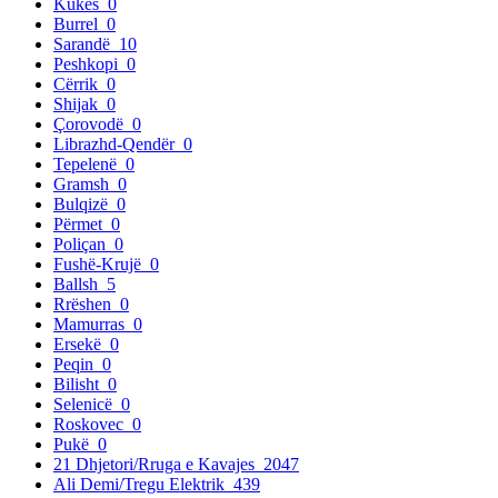
Kukës
0
Burrel
0
Sarandë
10
Peshkopi
0
Cërrik
0
Shijak
0
Çorovodë
0
Librazhd-Qendër
0
Tepelenë
0
Gramsh
0
Bulqizë
0
Përmet
0
Poliçan
0
Fushë-Krujë
0
Ballsh
5
Rrëshen
0
Mamurras
0
Ersekë
0
Peqin
0
Bilisht
0
Selenicë
0
Roskovec
0
Pukë
0
21 Dhjetori/Rruga e Kavajes
2047
Ali Demi/Tregu Elektrik
439