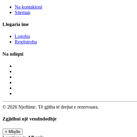
Na kontaktoni
Sitemap
Llogaria ime
Logohu
Regjistrohu
Na ndiqni
© 2026 Njoftime. Të gjitha të drejtat e rezervuara.
Zgjidhni një vendndodhje
×
Mbylle