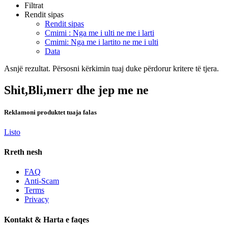
Filtrat
Rendit sipas
Rendit sipas
Cmimi : Nga me i ulti ne me i larti
Cmimi: Nga me i lartito ne me i ulti
Data
Asnjë rezultat. Përsosni kërkimin tuaj duke përdorur kritere të tjera.
Shit,Bli,merr dhe jep me ne
Reklamoni produktet tuaja falas
Listo
Rreth nesh
FAQ
Anti-Scam
Terms
Privacy
Kontakt & Harta e faqes