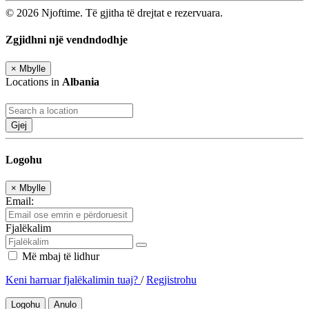
© 2026 Njoftime. Të gjitha të drejtat e rezervuara.
Zgjidhni një vendndodhje
×
Mbylle
Locations in
Albania
Gjej
Logohu
×
Mbylle
Email:
Fjalëkalim
Më mbaj të lidhur
Keni harruar fjalëkalimin tuaj?
/
Regjistrohu
Logohu
Anulo