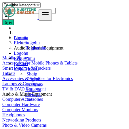
Gjej
Logohu
Albania
Elektronike
Logohu
Audio & Music Equipment
Regjistrohu
Logohu
Mobile Phones
Regjistrohu
Accessories for Mobile Phones & Tablets
Çmimet
Smart Watches & Trackers
Krijo Njoftim
Tablets
Shqip
Accessories & Supplies for Electronics
English
Laptops & Computers
Français
TV & DVD Equipment
Español
Audio & Music Equipment
Deutsch
Computer Accessories
Italiano
Computer Hardware
Computer Monitors
Headphones
Networking Products
Photo & Video Cameras