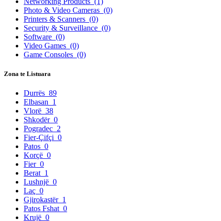
Networking Products
(1)
Photo & Video Cameras
(0)
Printers & Scanners
(0)
Security & Surveillance
(0)
Software
(0)
Video Games
(0)
Game Consoles
(0)
Zona te Listuara
Durrës
89
Elbasan
1
Vlorë
38
Shkodër
0
Pogradec
2
Fier-Çifçi
0
Patos
0
Korçë
0
Fier
0
Berat
1
Lushnjë
0
Laç
0
Gjirokastër
1
Patos Fshat
0
Krujë
0