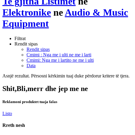
Te gjitha Listimet
ne
Elektronike
ne
Audio & Music
Equipment
Filtrat
Rendit sipas
Rendit sipas
Cmimi : Nga me i ulti ne me i larti
Cmimi: Nga me i lartito ne me i ulti
Data
Asnjë rezultat. Përsosni kërkimin tuaj duke përdorur kritere të tjera.
Shit,Bli,merr dhe jep me ne
Reklamoni produktet tuaja falas
Listo
Rreth nesh