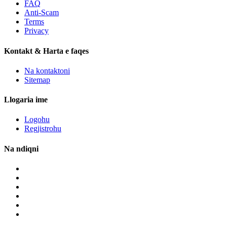
FAQ
Anti-Scam
Terms
Privacy
Kontakt & Harta e faqes
Na kontaktoni
Sitemap
Llogaria ime
Logohu
Regjistrohu
Na ndiqni