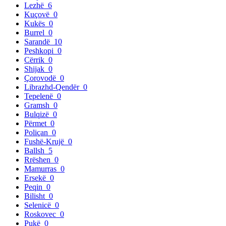
Lezhë
6
Kuçovë
0
Kukës
0
Burrel
0
Sarandë
10
Peshkopi
0
Cërrik
0
Shijak
0
Çorovodë
0
Librazhd-Qendër
0
Tepelenë
0
Gramsh
0
Bulqizë
0
Përmet
0
Poliçan
0
Fushë-Krujë
0
Ballsh
5
Rrëshen
0
Mamurras
0
Ersekë
0
Peqin
0
Bilisht
0
Selenicë
0
Roskovec
0
Pukë
0