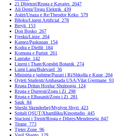
21 Dhjetori/Rruga e Kavajes
2047
Ali Demi/Tregu Elektrik
439
Astiri/Unaza e Re/Theodor Keko
579
Blloku/Liqeni Artificial
278
Brryli
153
Don Bosko
267
Fresku/Linze
204
Kamez/Paskuqan
154
Kodra e Diellit
184
Komuna e Parisit
261
Laprake
142
Liqeni i Thate/Kopshti Botanik
274
Lumi Lana/Bulevard
36
Ministria e jashtme/Pazari i Ri/Shkolla e Kuqe
204
Qyteti Studenti/Ambasada USA/Vilat Gjermane
93
Rruga Dritan Hoxha/ Shqiponja
124
Rruga e Durresit/Zogu i Zi
298
Rruga e Elbasanit/Zogu i Zi
281
Sauk
84
Sheshi Skenderbej/Myslym Shyri
423
Spitali QSUT/Xhamlliku/Kinostudio
445
Stacioni i Trenit/Rruga e Dibres/Mendreseja
847
Tirane
773
Tjeter Zone
96
Vasil Shanto
129