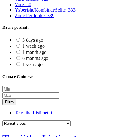
Vore
50
Yzberisht/Kombinat/Selite
333
Zone Periferike
339
Data e postimit
3 days ago
1 week ago
1 month ago
6 months ago
1 year ago
Gama e Cmimeve
Filtro
Te gjitha Listimet
0