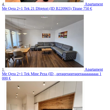
4
Apartament
Me Qera 2+1 Tek 21 Dhjetori (ID B220965) Tirane
750 €
1
Apartament
Me Qera 2+1 Tek Mine Peza (ID , qeraqeraqeraqeraaaaaaaaaa
1
000 €