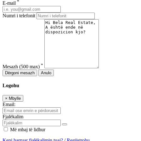
*
E-mail
Numri i telefonit
*
Mesazh
(500 max)
Dërgoni mesazh
Anulo
Logohu
×
Mbylle
Email:
Fjalëkalim
Më mbaj të lidhur
Keni harruar fjalëkalimin tuaj?
/
Regjistrohu