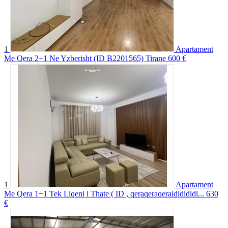
1
Apartament
Me Qera 2+1 Ne Yzberisht (ID B2201565) Tirane
600 €
1
Apartament
Me Qera 1+1 Tek Liqeni i Thate ( ID , qeraqeraqeraididididi...
630
€