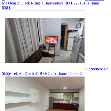
Me Qera 2+1 Tek Rruga e Barrikadave (ID B2201618) Tirane...
850 €
1
Garsionere Ne
Shitje Tek Ali Demi(ID BSHG25) Tirane
57 000 €