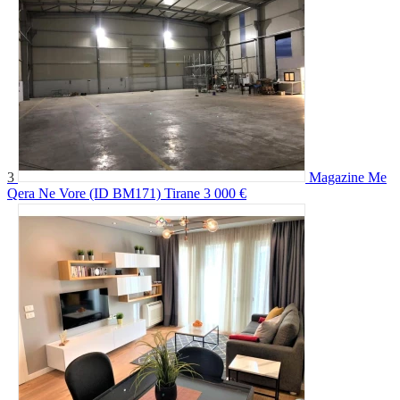
3
Magazine Me
Qera Ne Vore (ID BM171) Tirane
3 000 €