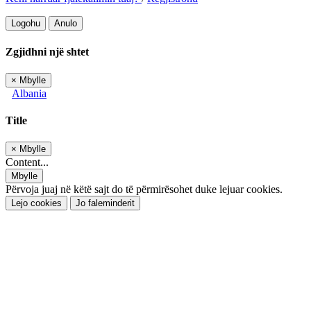
Logohu
Anulo
Zgjidhni një shtet
×
Mbylle
Albania
Title
×
Mbylle
Content...
Mbylle
Përvoja juaj në këtë sajt do të përmirësohet duke lejuar cookies.
Lejo cookies
Jo faleminderit