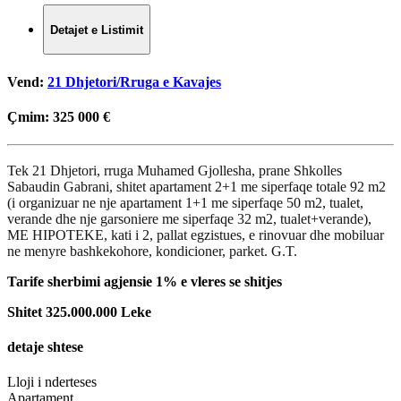
Detajet e Listimit
Vend:
21 Dhjetori/Rruga e Kavajes
Çmim:
325 000 €
Tek 21 Dhjetori, rruga Muhamed Gjollesha, prane Shkolles
Sabaudin Gabrani, shitet apartament 2+1 me siperfaqe totale 92 m2
(i organizuar ne nje apartament 1+1 me siperfaqe 50 m2, tualet,
verande dhe nje garsoniere me siperfaqe 32 m2, tualet+verande),
ME HIPOTEKE, kati i 2, pallat egzistues, e rinovuar dhe mobiluar
ne menyre bashkekohore, kondicioner, parket. G.T.
Tarife sherbimi agjensie 1% e vleres se shitjes
Shitet 325.000.000 Leke
detaje shtese
Lloji i nderteses
Apartament