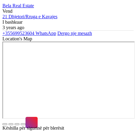
Bela Real Estate
Vend
21 Dhjetori/Rruga e Kavajes
I bashkuar
3 years ago
+355699523604
WhatsApp
Dergo nje mesazh
Location's Map
Këshilla për sigurinë për blerësit