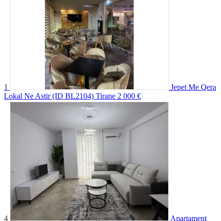
1
Jepet Me Qera
Lokal Ne Astir (ID BL2104) Tirane
2 000 €
4
Apartament