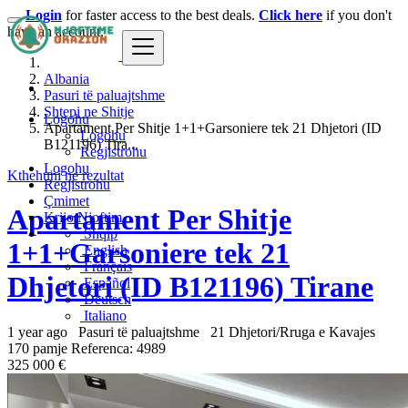
Login
for faster access to the best deals.
Click here
if you don't
have an account.
Albania
Pasuri të paluajtshme
Shtepi ne Shitje
Logohu
Apartament Per Shitje 1+1+Garsoniere tek 21 Dhjetori (ID
Logohu
B121196) Tira...
Regjistrohu
Logohu
Kthehuni ne rezultat
Regjistrohu
Çmimet
Apartament Per Shitje
Krijo Njoftim
Shqip
1+1+Garsoniere tek 21
English
Français
Dhjetori (ID B121196) Tirane
Español
Deutsch
Italiano
1 year ago
Pasuri të paluajtshme
21 Dhjetori/Rruga e Kavajes
170 pamje
Referenca: 4989
325 000 €