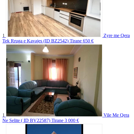
1
Zyre me Qera
Tek Rruga e Kavajes (ID BZ2542) Tirane
650 €
1
Vile Me Qera
Ne Selite ( ID BV22587) Tirane
3 000 €