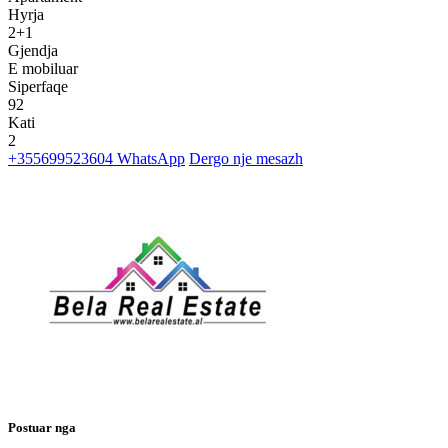
Hyrja
2+1
Gjendja
E mobiluar
Siperfaqe
92
Kati
2
+355699523604
WhatsApp
Dergo nje mesazh
Postuar nga