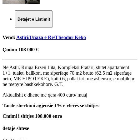
Detajet e Listimit
Vend:
Astiri/Unaza e Re/Theodor Keko
Çmim:
108 000 €
Ne Astir, Rruga Erzen Lita, Kompleksi Fratari, shitet apartament
1+1, tualet, ballkon, me siperfaqe 70 m2 bruto (62.5 m2 siperfaqe
neto, ME HIPOTEKE), kati i 6, pallat i ri, me ashensor, e mobiluar
ne menyre bashkekohore. G.T.
Aktualisht e dhene me qera 400 euro/ muaj
Tarife sherbimi agjensie 1% e vleres se shitjes
Cmimi i shitjes 108.000 euro
detaje shtese