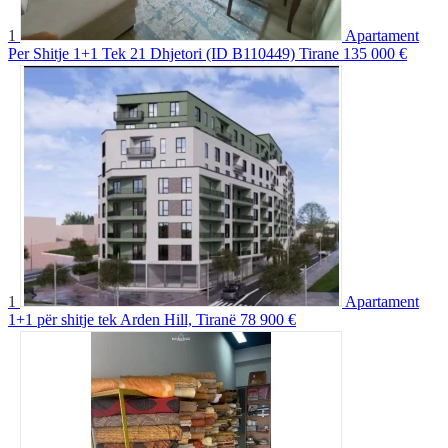
1
Apartament
Per Shitje 1+1 Tek 21 Dhjetori (ID B110449) Tirane
135 000 €
1
Apartament
1+1 për shitje tek Arden Hill, Tiranë
78 900 €