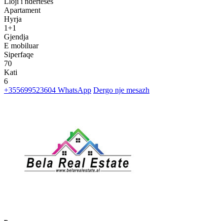
Lloji i nderteses
Apartament
Hyrja
1+1
Gjendja
E mobiluar
Siperfaqe
70
Kati
6
+355699523604
WhatsApp
Dergo nje mesazh