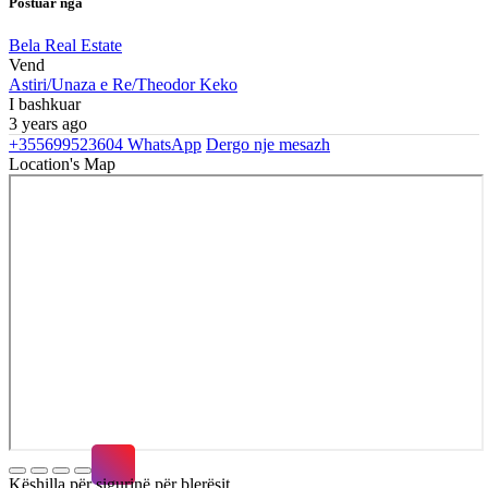
Postuar nga
Bela Real Estate
Vend
Astiri/Unaza e Re/Theodor Keko
I bashkuar
3 years ago
+355699523604
WhatsApp
Dergo nje mesazh
Location's Map
Këshilla për sigurinë për blerësit