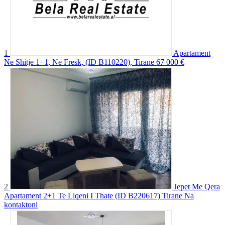
1
Apartament
Ne Shitje 1+1, Ne Fresk, (ID B110220), Tirane
67 000 €
2
Jepet Me Qera
Apartament 2+1 Te Liqeni I Thate (ID B220617) Tirane
Na
kontaktoni