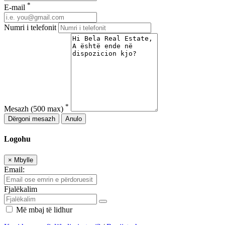
*
E-mail
Numri i telefonit
*
Mesazh
(500 max)
Dërgoni mesazh
Anulo
Logohu
×
Mbylle
Email:
Fjalëkalim
Më mbaj të lidhur