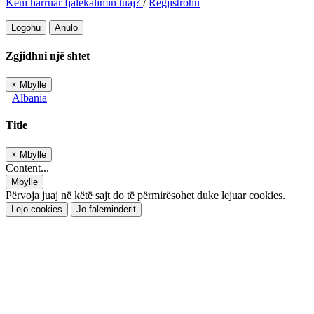
Keni harruar fjalëkalimin tuaj?
/
Regjistrohu
Logohu
Anulo
Zgjidhni një shtet
×
Mbylle
Albania
Title
×
Mbylle
Content...
Mbylle
Përvoja juaj në këtë sajt do të përmirësohet duke lejuar cookies.
Lejo cookies
Jo faleminderit