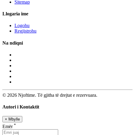
Sitemap
Llogaria ime
Logohu
Regjistrohu
Na ndiqni
© 2026 Njoftime. Të gjitha të drejtat e rezervuara.
Autori i Kontaktit
×
Mbylle
*
Emër