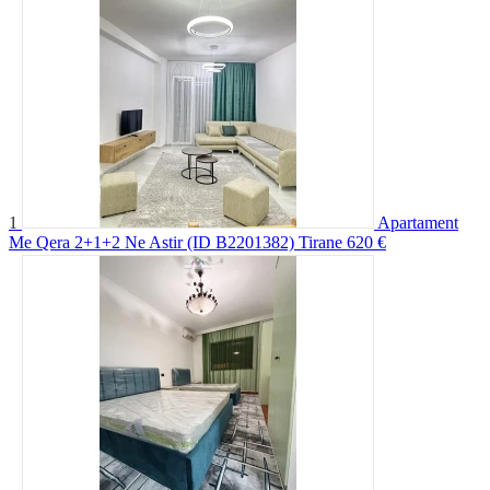
1
Apartament
Me Qera 2+1+2 Ne Astir (ID B2201382) Tirane
620 €