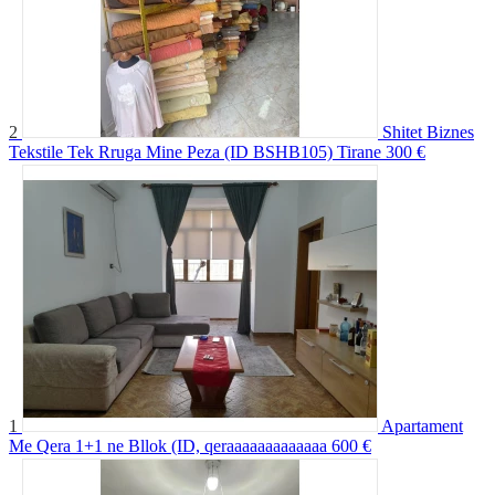
2
Shitet Biznes
Tekstile Tek Rruga Mine Peza (ID BSHB105) Tirane
300 €
1
Apartament
Me Qera 1+1 ne Bllok (ID, qeraaaaaaaaaaaaa
600 €