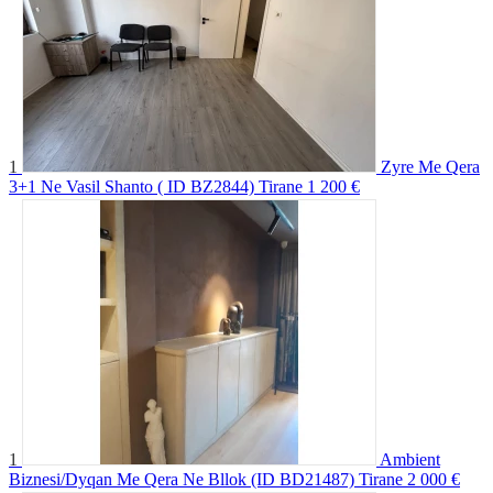
1
Zyre Me Qera
3+1 Ne Vasil Shanto ( ID BZ2844) Tirane
1 200 €
1
Ambient
Biznesi/Dyqan Me Qera Ne Bllok (ID BD21487) Tirane
2 000 €