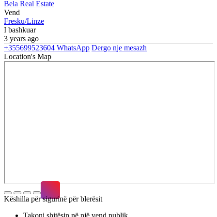
Bela Real Estate
Vend
Fresku/Linze
I bashkuar
3 years ago
+355699523604
WhatsApp
Dergo nje mesazh
Location's Map
Këshilla për sigurinë për blerësit
Takoni shitësin në një vend publik