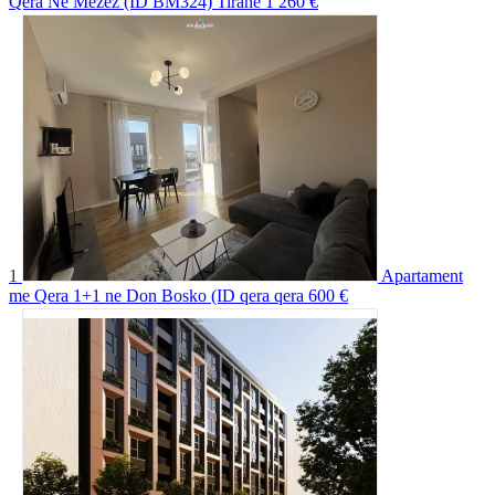
Qera Ne Mezez (ID BM324) Tirane
1 260 €
1
Apartament
me Qera 1+1 ne Don Bosko (ID qera qera
600 €