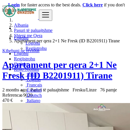
Login
for faster access to the best deals.
Click here
if you don't
have an account.
Albania
Pasuri të paluajtshme
Shtepi me Qera
Logohu
Apartament per qera 2+1 Ne Fresk (ID B2201911) Tirane
Logohu
Regjistrohu
Kthehuni ne rezultat
Logohu
Regjistrohu
Apartament per qera 2+1 Ne
Çmimet
Krijo Njoftim
Fresk (ID B2201911) Tirane
Shqip
English
Français
2 months ago
Pasuri të paluajtshme
Fresku/Linze
76 pamje
Español
Referenca: 9020
Deutsch
470 €
Italiano