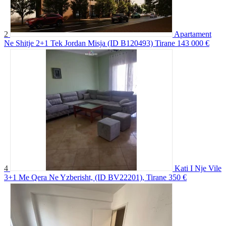
2
Apartament
Ne Shitje 2+1 Tek Jordan Misja (ID B120493) Tirane
143 000 €
4
Kati I Nje Vile
3+1 Me Qera Ne Yzberisht, (ID BV22201), Tirane
350 €