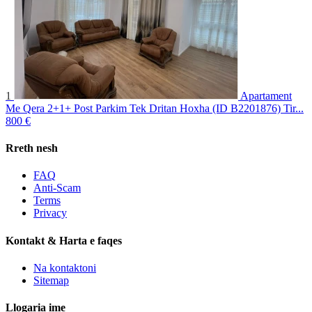
1
Apartament
Me Qera 2+1+ Post Parkim Tek Dritan Hoxha (ID B2201876) Tir...
800 €
Rreth nesh
FAQ
Anti-Scam
Terms
Privacy
Kontakt & Harta e faqes
Na kontaktoni
Sitemap
Llogaria ime