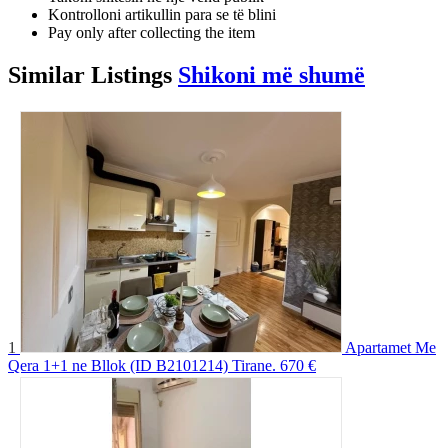
Kontrolloni artikullin para se të blini
Pay only after collecting the item
Similar
Listings
Shikoni më shumë
1
Apartamet Me
Qera 1+1 ne Bllok (ID B2101214) Tirane.
670 €