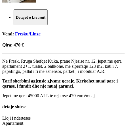
Detajet e Listimit
Vend:
Fresku/Linze
Qira:
470 €
Ne Fresk, Rruga Shefqet Kuka, prane Njesise nr. 12, jepet me qera
apartament 2+1, tualet, 2 ballkone, me siperfaqe 123 m2, kati i 7,
papafingo, pallat i ri me ashensor, parket , i mobiluar A.R.
Tarif sherbimi agjensie gjysme qeraje. Kerkohet muaj pare i
qerase, i fundit dhe nje muaj garanci.
Jepet me qera 45000 ALL te reja ose 470 euro/muaj
detaje shtese
Lloji i nderteses
Apartament