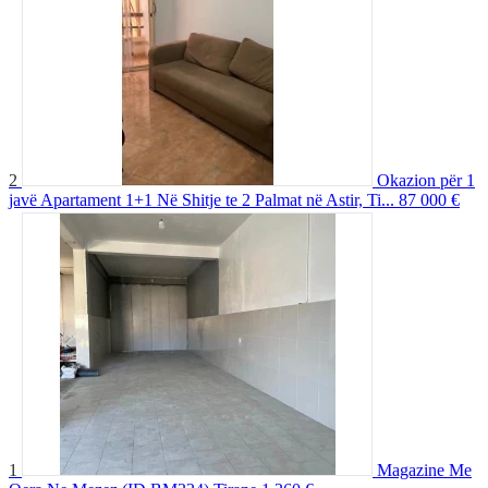
2
Okazion për 1
javë Apartament 1+1 Në Shitje te 2 Palmat në Astir, Ti...
87 000 €
1
Magazine Me