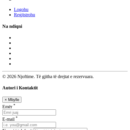
Logohu
Regjistrohu
Na ndiqni
© 2026 Njoftime. Të gjitha të drejtat e rezervuara.
Autori i Kontaktit
×
Mbylle
*
Emër
*
E-mail