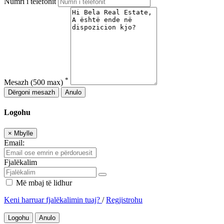
Numri i telefonit
*
Mesazh
(500 max)
Dërgoni mesazh
Anulo
Logohu
×
Mbylle
Email:
Fjalëkalim
Më mbaj të lidhur
Keni harruar fjalëkalimin tuaj?
/
Regjistrohu
Logohu
Anulo