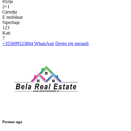
Hyrja
2+1
Gjendja
E mobiluar
Siperfaqe
123
Kati
7
+355699523604
WhatsApp
Dergo nje mesazh
Postuar nga