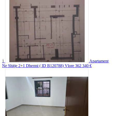
1
Apartament
Ne Shitje 2+1 Dhermi ( ID B120788) Vlore
362 340 €