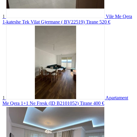
1
Vile Me Qera
1-kateshe Tek Vilat Gjermane ( BV22519) Tirane
520 €
1
Apartament
Me Qera 1+1 Ne Fresk (ID B2101052) Tirane
400 €