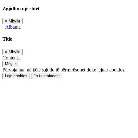
Zgjidhni një shtet
×
Mbylle
Albania
Title
×
Mbylle
Content...
Mbylle
Përvoja juaj në këtë sajt do të përmirësohet duke lejuar cookies.
Lejo cookies
Jo faleminderit