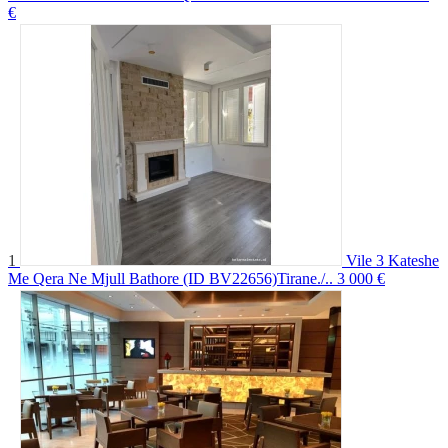
€
1
Vile 3 Kateshe
Me Qera Ne Mjull Bathore (ID BV22656)Tirane./..
3 000 €