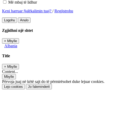
Më mbaj të lidhur
Keni harruar fjalëkalimin tuaj?
/
Regjistrohu
Logohu
Anulo
Zgjidhni një shtet
×
Mbylle
Albania
Title
×
Mbylle
Content...
Mbylle
Përvoja juaj në këtë sajt do të përmirësohet duke lejuar cookies.
Lejo cookies
Jo faleminderit