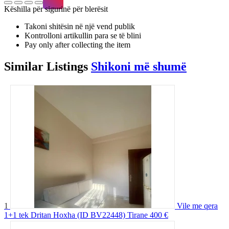
Këshilla për sigurinë për blerësit
Takoni shitësin në një vend publik
Kontrolloni artikullin para se të blini
Pay only after collecting the item
Similar
Listings
Shikoni më shumë
1
Vile me qera
1+1 tek Dritan Hoxha (ID BV22448) Tirane
400 €