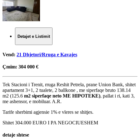
Detajet e Listimit
Vend:
21 Dhjetori/Rruga e Kavajes
Çmim:
304 000 €
Tek Stacioni i Trenit, rruga Reshit Petrela, prane Union Bank, shitet
apartament 3+1, 2 tualete, 2 ballkone , me siperfaqe bruto 138.14
m2 (125.6
m2 siperfaqe neto ME HIPOTEKE)
, pallat i ri, kati 3,
me ashensor, e mobiluar. A.R.
Tarife sherbimi agjensie 1% e vleres se shitjes.
Shitet 304.000 EURO I PA NEGOCIUESHEM
detaje shtese