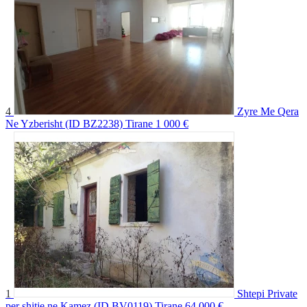
4
Zyre Me Qera
Ne Yzberisht (ID BZ2238) Tirane
1 000 €
1
Shtepi Private
per shitje ne Kamez (ID BV0119) Tirane
64 000 €