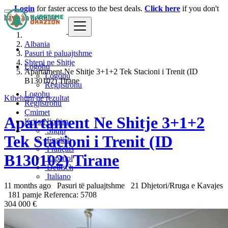
Login
for faster access to the best deals.
Click here
if you don't
have an account.
Albania
Pasuri të paluajtshme
Shtepi ne Shitje
Logohu
Apartament Ne Shitje 3+1+2 Tek Stacioni i Trenit (ID
Logohu
B130102) Tirane
Regjistrohu
Logohu
Kthehuni ne rezultat
Regjistrohu
Çmimet
Apartament Ne Shitje 3+1+2
Krijo Njoftim
Shqip
Tek Stacioni i Trenit (ID
English
Français
B130102) Tirane
Español
Deutsch
Italiano
11 months ago
Pasuri të paluajtshme
21 Dhjetori/Rruga e Kavajes
181 pamje
Referenca: 5708
304 000 €