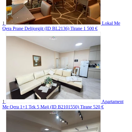
1
Lokal Me
Qera Prane Delijorgjit (ID BL2136) Tirane
1 500 €
1
Apartament
Me Qera 1+1 Tek 5 Maji (ID B2101550) Tirane
520 €