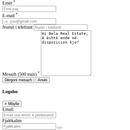
*
Emër
*
E-mail
Numri i telefonit
*
Mesazh
(500 max)
Dërgoni mesazh
Anulo
Logohu
×
Mbylle
Email:
Fjalëkalim