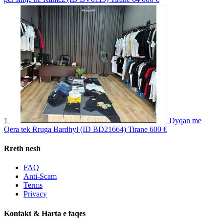
1
Dyqan me
Qera tek Rruga Bardhyl (ID BD21664) Tirane
600 €
Rreth nesh
FAQ
Anti-Scam
Terms
Privacy
Kontakt & Harta e faqes