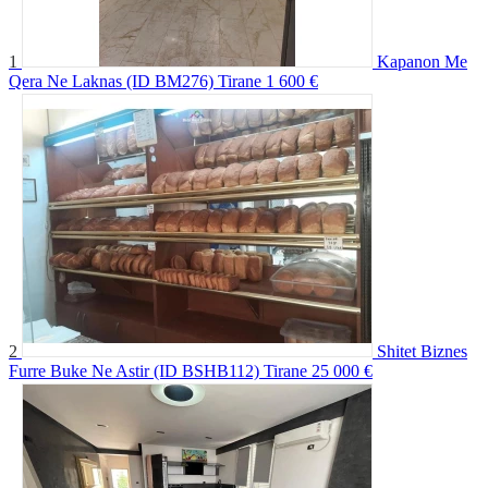
1
Kapanon Me
Qera Ne Laknas (ID BM276) Tirane
1 600 €
2
Shitet Biznes
Furre Buke Ne Astir (ID BSHB112) Tirane
25 000 €