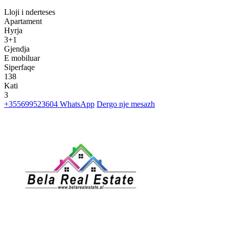
Lloji i nderteses
Apartament
Hyrja
3+1
Gjendja
E mobiluar
Siperfaqe
138
Kati
3
+355699523604
WhatsApp
Dergo nje mesazh