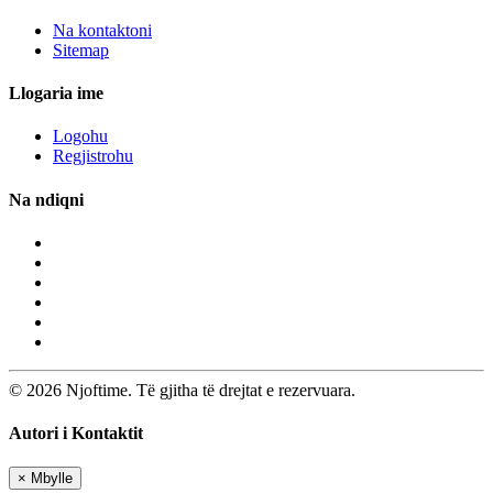
Na kontaktoni
Sitemap
Llogaria ime
Logohu
Regjistrohu
Na ndiqni
© 2026 Njoftime. Të gjitha të drejtat e rezervuara.
Autori i Kontaktit
×
Mbylle