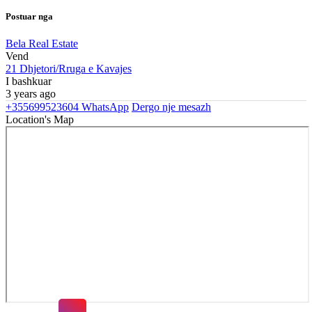
Postuar nga
Bela Real Estate
Vend
21 Dhjetori/Rruga e Kavajes
I bashkuar
3 years ago
+355699523604
WhatsApp
Dergo nje mesazh
Location's Map