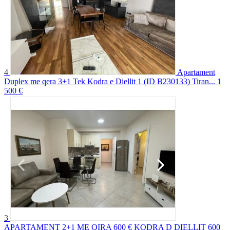
4
Apartament
Duplex me qera 3+1 Tek Kodra e Diellit 1 (ID B230133) Tiran...
1
500 €
3
APARTAMENT 2+1 ME QIRA 600 € KODRA D DIELLIT
600