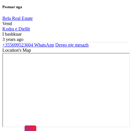
Postuar nga
Bela Real Estate
Vend
Kodra e Diellit
I bashkuar
3 years ago
+355699523604
WhatsApp
Dergo nje mesazh
Location's Map