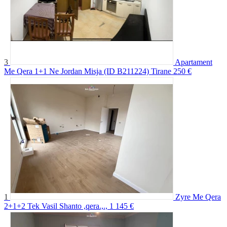
3
Apartament
Me Qera 1+1 Ne Jordan Misja (ID B211224) Tirane
250 €
1
Zyre Me Qera
2+1+2 Tek Vasil Shanto ,qera.,.,
1 145 €