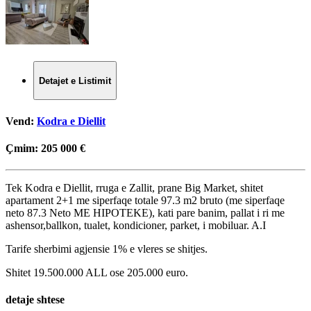
Detajet e Listimit
Vend:
Kodra e Diellit
Çmim:
205 000 €
Tek Kodra e Diellit, rruga e Zallit, prane Big Market, shitet
apartament 2+1 me siperfaqe totale 97.3 m2 bruto (me siperfaqe
neto 87.3 Neto ME HIPOTEKE), kati pare banim, pallat i ri me
ashensor,ballkon, tualet, kondicioner, parket, i mobiluar. A.I
Tarife sherbimi agjensie 1% e vleres se shitjes.
Shitet 19.500.000 ALL ose 205.000 euro.
detaje shtese