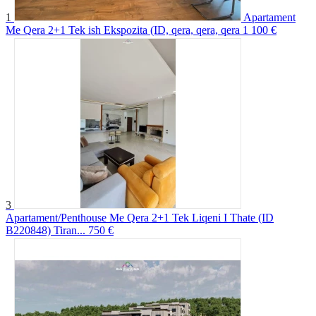
1
Apartament
Me Qera 2+1 Tek ish Ekspozita (ID, qera, qera, qera
1 100 €
3
Apartament/Penthouse Me Qera 2+1 Tek Liqeni I Thate (ID
B220848) Tiran...
750 €