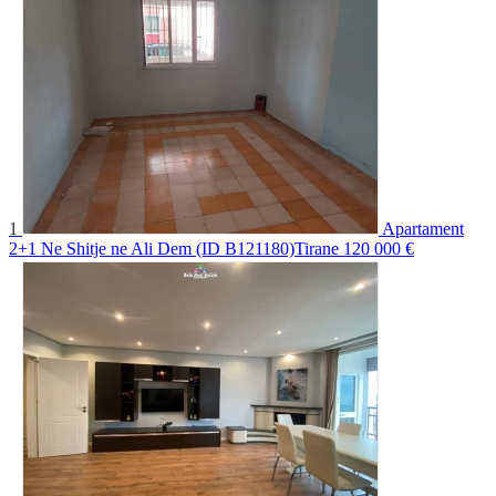
1
Apartament
2+1 Ne Shitje ne Ali Dem (ID B121180)Tirane
120 000 €