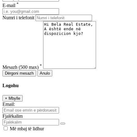
*
E-mail
Numri i telefonit
*
Mesazh
(500 max)
Dërgoni mesazh
Anulo
Logohu
×
Mbylle
Email:
Fjalëkalim
Më mbaj të lidhur