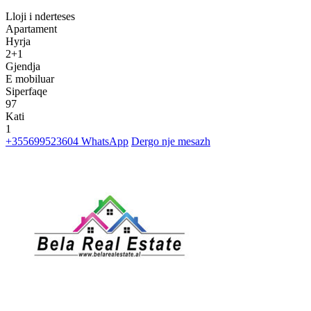
Lloji i nderteses
Apartament
Hyrja
2+1
Gjendja
E mobiluar
Siperfaqe
97
Kati
1
+355699523604
WhatsApp
Dergo nje mesazh