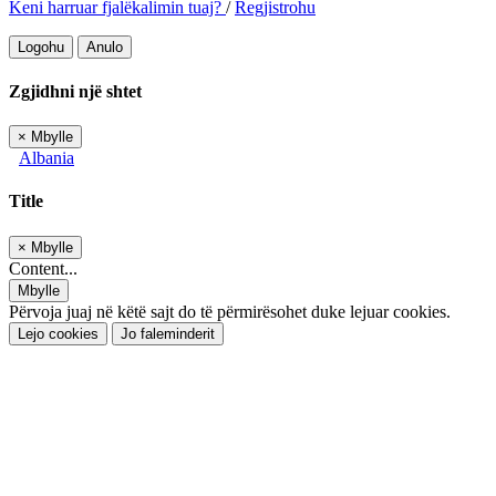
Keni harruar fjalëkalimin tuaj?
/
Regjistrohu
Logohu
Anulo
Zgjidhni një shtet
×
Mbylle
Albania
Title
×
Mbylle
Content...
Mbylle
Përvoja juaj në këtë sajt do të përmirësohet duke lejuar cookies.
Lejo cookies
Jo faleminderit