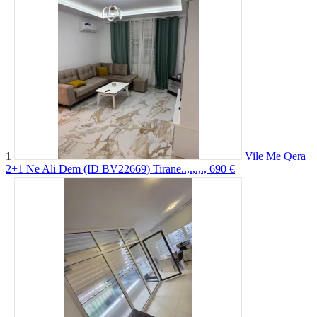
1
Vile Me Qera
2+1 Ne Ali Dem (ID BV22669) Tirane..,.,.,.,
690 €