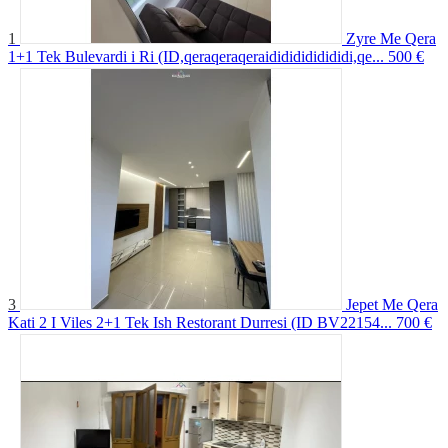
1
Zyre Me Qera
1+1 Tek Bulevardi i Ri (ID,qeraqeraqeraidididididididi,qe...
500 €
3
Jepet Me Qera
Kati 2 I Viles 2+1 Tek Ish Restorant Durresi (ID BV22154...
700 €