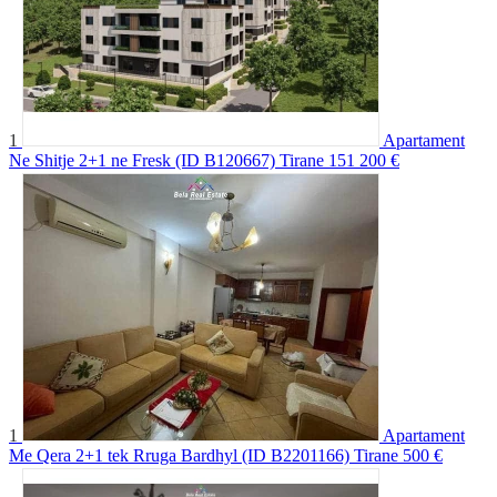
1
Apartament
Ne Shitje 2+1 ne Fresk (ID B120667) Tirane
151 200 €
1
Apartament
Me Qera 2+1 tek Rruga Bardhyl (ID B2201166) Tirane
500 €