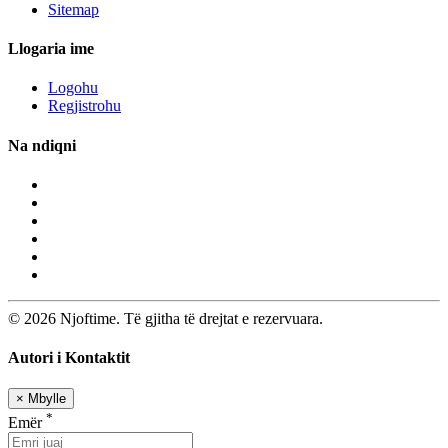
Sitemap
Llogaria ime
Logohu
Regjistrohu
Na ndiqni
© 2026 Njoftime. Të gjitha të drejtat e rezervuara.
Autori i Kontaktit
×
Mbylle
*
Emër