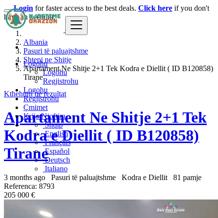
Login
for faster access to the best deals.
Click here
if you don't
have an account.
Albania
Pasuri të paluajtshme
Shtepi ne Shitje
Logohu
Apartament Ne Shitje 2+1 Tek Kodra e Diellit ( ID B120858)
Logohu
Tirane
Regjistrohu
Logohu
Kthehuni ne rezultat
Regjistrohu
Çmimet
Apartament Ne Shitje 2+1 Tek
Krijo Njoftim
Shqip
Kodra e Diellit ( ID B120858)
English
Français
Tirane
Español
Deutsch
Italiano
3 months ago
Pasuri të paluajtshme
Kodra e Diellit
81 pamje
Referenca: 8793
205 000 €