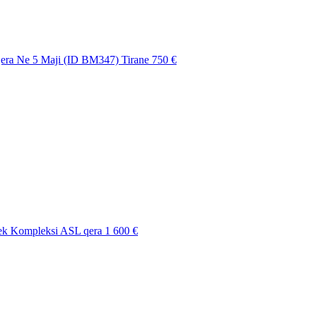
ra Ne 5 Maji (ID BM347) Tirane
750 €
ek Kompleksi ASL qera
1 600 €