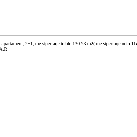
tet apartament, 2+1, me siperfaqe totale 130.53 m2( me siperfaqe 
 A.R