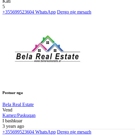
Kati
5
+355699523604
WhatsApp
Dergo nje mesazh
Postuar nga
Bela Real Estate
Vend
Kamez/Paskuqan
I bashkuar
3 years ago
+355699523604
WhatsApp
Dergo nje mesazh