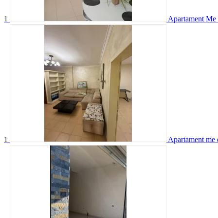
1
Apartament Me 
1
Apartament me q