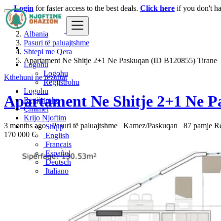
Login
for faster access to the best deals.
Click here
if you don't h
Albania
Pasuri të paluajtshme
Shtepi me Qera
Apartament Ne Shitje 2+1 Ne Paskuqan (ID B120855) Tirane
Logohu
Logohu
Kthehuni ne rezultat
Regjistrohu
Logohu
Apartament Ne Shitje 2+1 Ne P
Regjistrohu
Çmimet
Krijo Njoftim
3 months ago
Pasuri të paluajtshme
Kamez/Paskuqan
87 pamje
Re
Shqip
170 000 €
English
Français
Español
Deutsch
Italiano