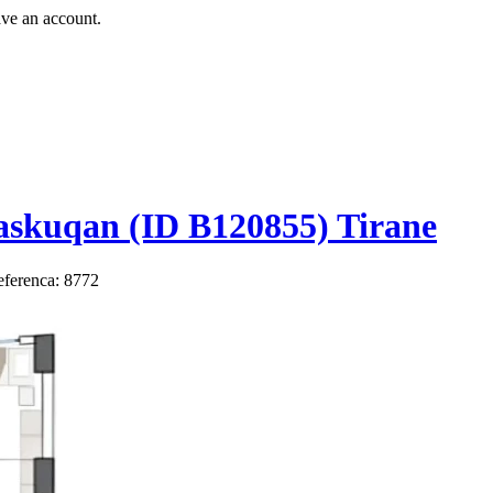
ave an account.
askuqan (ID B120855) Tirane
ferenca: 8772