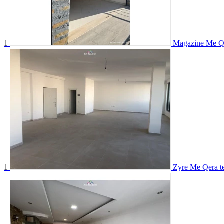
1
Magazine Me Qe
1
Zyre Me Qera t