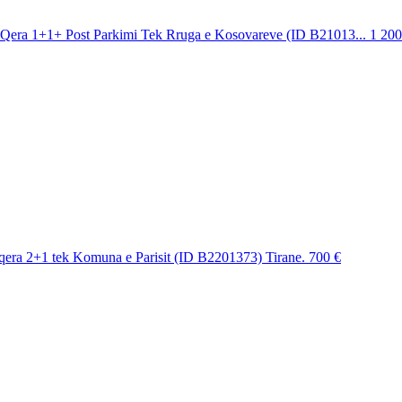
Qera 1+1+ Post Parkimi Tek Rruga e Kosovareve (ID B21013...
1 200
era 2+1 tek Komuna e Parisit (ID B2201373) Tirane.
700 €