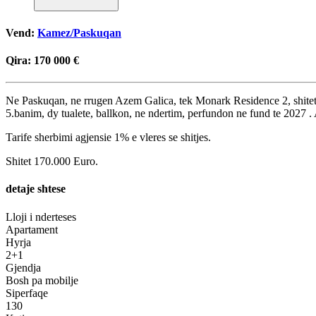
Vend:
Kamez/Paskuqan
Qira:
170 000 €
Ne Paskuqan, ne rrugen Azem Galica, tek Monark Residence 2, shi
5.banim, dy tualete, ballkon, ne ndertim, perfundon ne fund te 2027 .
Tarife sherbimi agjensie 1% e vleres se shitjes.
Shitet 170.000 Euro.
detaje shtese
Lloji i nderteses
Apartament
Hyrja
2+1
Gjendja
Bosh pa mobilje
Siperfaqe
130