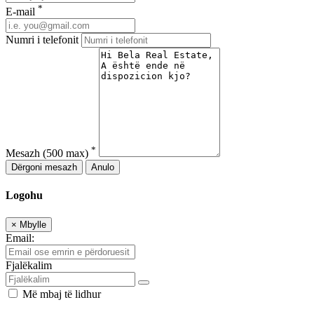
*
E-mail
Numri i telefonit
*
Mesazh
(500 max)
Dërgoni mesazh
Anulo
Logohu
×
Mbylle
Email:
Fjalëkalim
Më mbaj të lidhur