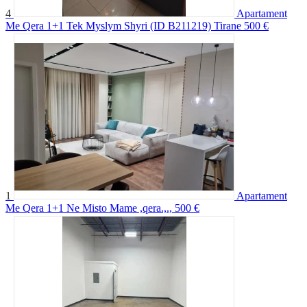
4
Apartament
Me Qera 1+1 Tek Myslym Shyri (ID B211219) Tirane
500 €
1
Apartament
Me Qera 1+1 Ne Misto Mame ,qera.,.,
500 €