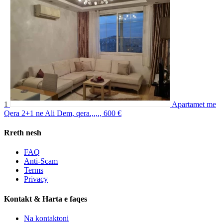
1
Apartamet me
Qera 2+1 ne Ali Dem, qera.,.,.,
600 €
Rreth nesh
FAQ
Anti-Scam
Terms
Privacy
Kontakt & Harta e faqes
Na kontaktoni