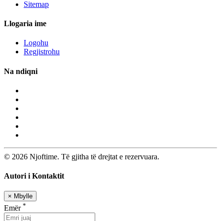
Sitemap
Llogaria ime
Logohu
Regjistrohu
Na ndiqni
© 2026 Njoftime. Të gjitha të drejtat e rezervuara.
Autori i Kontaktit
×
Mbylle
*
Emër