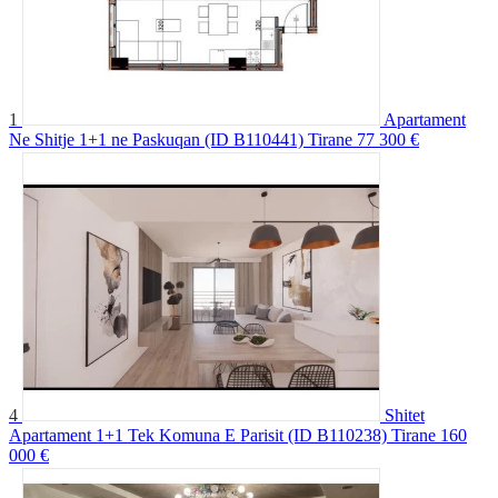
1
Apartament
Ne Shitje 1+1 ne Paskuqan (ID B110441) Tirane
77 300 €
4
Shitet
Apartament 1+1 Tek Komuna E Parisit (ID B110238) Tirane
160
000 €