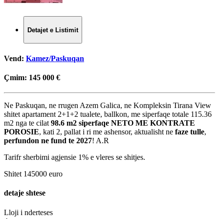
Detajet e Listimit
Vend:
Kamez/Paskuqan
Çmim:
145 000 €
Ne Paskuqan, ne rrugen Azem Galica, ne Kompleksin Tirana View
shitet apartament 2+1+2 tualete, ballkon, me siperfaqe totale 115.36
m2 nga te cilat
98.6 m2 siperfaqe
NETO ME KONTRATE
POROSIE
, kati 2, pallat i ri me ashensor, aktualisht ne
faze tulle
,
perfundon ne fund te 2027
! A.R
Tarifr sherbimi agjensie 1% e vleres se shitjes.
Shitet 145000 euro
detaje shtese
Lloji i nderteses