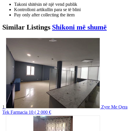
Takoni shitësin në një vend publik
Kontrolloni artikullin para se të blini
Pay only after collecting the item
Similar
Listings
Shikoni më shumë
1
Zyre Me Qera
Tek Farmacia 10 (
2 000 €