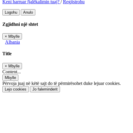
Keni harruar fjalëkalimin tuaj?
/
Regjistrohu
Logohu
Anulo
Zgjidhni një shtet
×
Mbylle
Albania
Title
×
Mbylle
Content...
Mbylle
Përvoja juaj në këtë sajt do të përmirësohet duke lejuar cookies.
Lejo cookies
Jo faleminderit