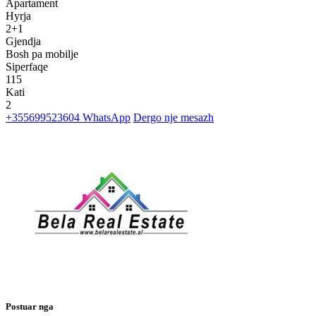
Apartament
Hyrja
2+1
Gjendja
Bosh pa mobilje
Siperfaqe
115
Kati
2
+355699523604
WhatsApp
Dergo nje mesazh
Postuar nga