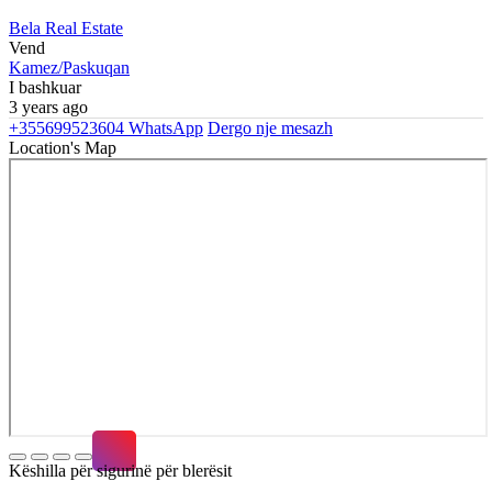
Bela Real Estate
Vend
Kamez/Paskuqan
I bashkuar
3 years ago
+355699523604
WhatsApp
Dergo nje mesazh
Location's Map
Këshilla për sigurinë për blerësit