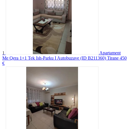
1
Apartament
Me Qera 1+1 Tek Ish-Parku I Autobuzave (ID B211360) Tirane
450
€