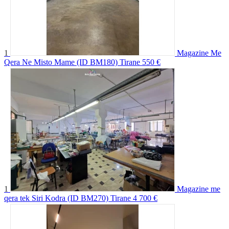
1
Magazine Me
Qera Ne Misto Mame (ID BM180) Tirane
550 €
1
Magazine me
qera tek Siri Kodra (ID BM270) Tirane
4 700 €