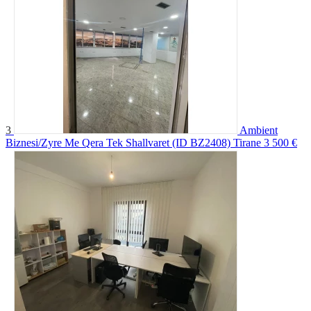
3
Ambient
Biznesi/Zyre Me Qera Tek Shallvaret (ID BZ2408) Tirane
3 500 €