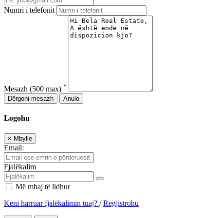
Numri i telefonit
*
Mesazh
(500 max)
Dërgoni mesazh
Anulo
Logohu
×
Mbylle
Email:
Fjalëkalim
Më mbaj të lidhur
Keni harruar fjalëkalimin tuaj?
/
Regjistrohu