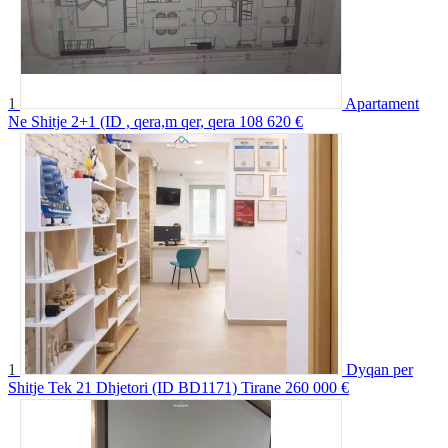
1
Apartament
Ne Shitje 2+1 (ID , qera,m qer, qera
108 620 €
1
Dyqan per
Shitje Tek 21 Dhjetori (ID BD1171) Tirane
260 000 €