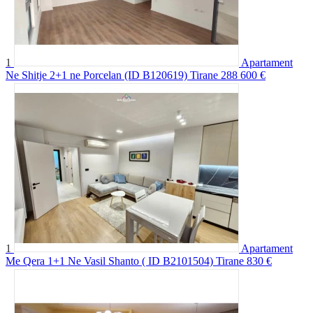
1
Apartament
Ne Shitje 2+1 ne Porcelan (ID B120619) Tirane
288 600 €
1
Apartament
Me Qera 1+1 Ne Vasil Shanto ( ID B2101504) Tirane
830 €