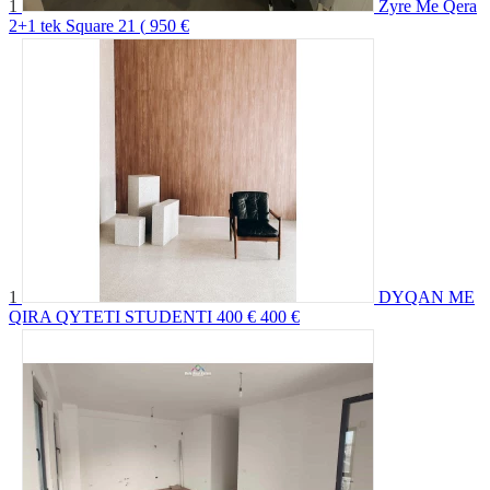
1
Zyre Me Qera
2+1 tek Square 21 (
950 €
1
DYQAN ME
QIRA QYTETI STUDENTI 400 €
400 €