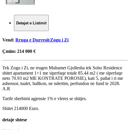
Detajet e Listimit
Vend:
Rruga e Durresit/Zogu i Zi
Çmim:
214 000 €
Tek Zogu i Zi, ne rrugen Muhamet Gjollesha tek Soho Residence
shitet apartament 1+1 me siperfaqe totale 85.44 m2 ( me siperfaqe
neto 70.93 m2 ME KONTRATE POROSIE), kati 5, pallat i ri me
ashensor, tualet, ballkon, ne ndertim, perfundon ne fund te 2028.
A.R
Tarife sherbimi agjensie 1% e vleres se shitjes.
Shitet 214000 Euro.
detaje shtese