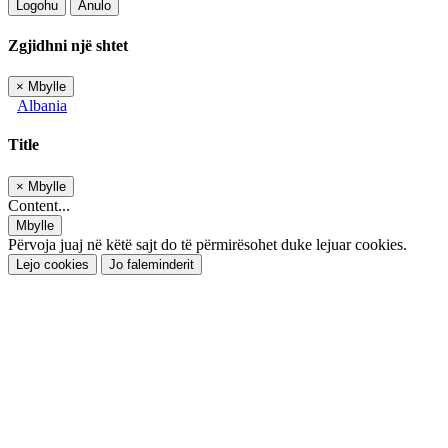
Logohu
Anulo
Zgjidhni një shtet
×
Mbylle
Albania
Title
×
Mbylle
Content...
Mbylle
Përvoja juaj në këtë sajt do të përmirësohet duke lejuar cookies.
Lejo cookies
Jo faleminderit