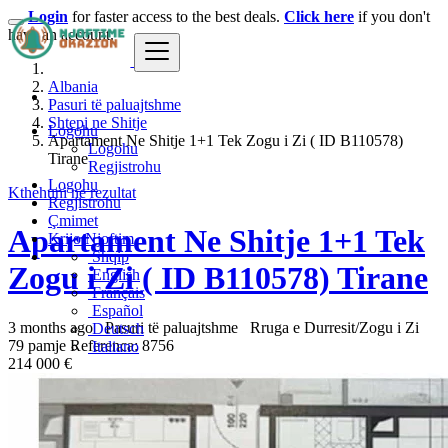
Login
for faster access to the best deals.
Click here
if you don't
have an account.
Albania
Pasuri të paluajtshme
Shtepi ne Shitje
Logohu
Apartament Ne Shitje 1+1 Tek Zogu i Zi ( ID B110578)
Logohu
Tirane
Regjistrohu
Logohu
Kthehuni ne rezultat
Regjistrohu
Çmimet
Apartament Ne Shitje 1+1 Tek
Krijo Njoftim
Shqip
Zogu i Zi ( ID B110578) Tirane
English
Français
Español
3 months ago
Pasuri të paluajtshme
Rruga e Durresit/Zogu i Zi
Deutsch
79 pamje
Referenca: 8756
Italiano
214 000 €