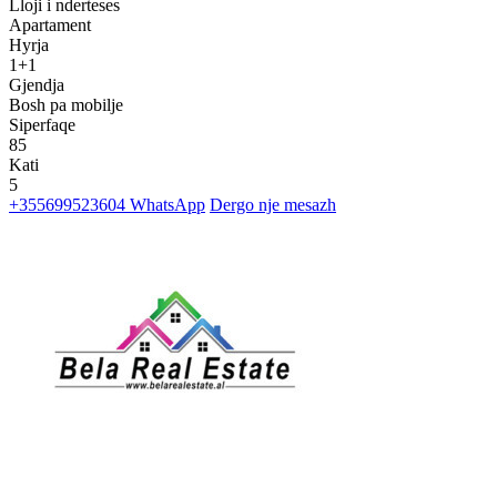
Lloji i nderteses
Apartament
Hyrja
1+1
Gjendja
Bosh pa mobilje
Siperfaqe
85
Kati
5
+355699523604
WhatsApp
Dergo nje mesazh