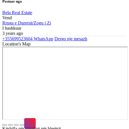
Postuar nga
Bela Real Estate
Vend
Rruga e Durresit/Zogu i Zi
I bashkuar
3 years ago
+355699523604
WhatsApp
Dergo nje mesazh
Location's Map
Këshilla për sigurinë për blerësit