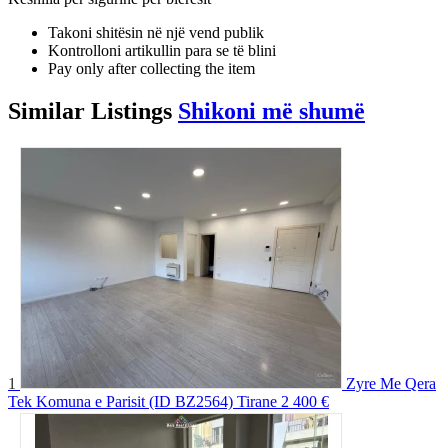
Takoni shitësin në një vend publik
Kontrolloni artikullin para se të blini
Pay only after collecting the item
Similar
Listings
Shikoni më shumë
1
Zyre Me Qera
Tek Komuna e Parisit (ID BZ2564) Tirane
2 400 €