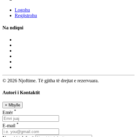
Logohu
Regjistrohu
Na ndiqni
© 2026 Njoftime. Të gjitha të drejtat e rezervuara.
Autori i Kontaktit
×
Mbylle
*
Emër
*
E-mail