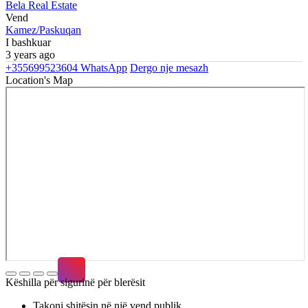
Bela Real Estate
Vend
Kamez/Paskuqan
I bashkuar
3 years ago
+355699523604
WhatsApp
Dergo nje mesazh
Location's Map
Këshilla për sigurinë për blerësit
Takoni shitësin në një vend publik