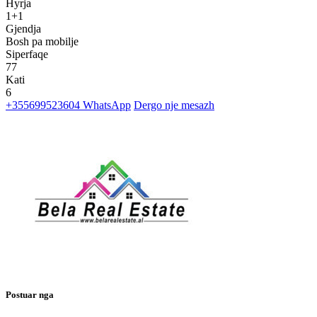
Hyrja
1+1
Gjendja
Bosh pa mobilje
Siperfaqe
77
Kati
6
+355699523604
WhatsApp
Dergo nje mesazh
Postuar nga