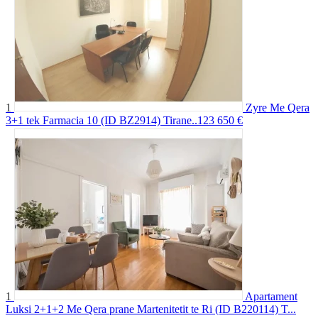
1
Zyre Me Qera
3+1 tek Farmacia 10 (ID BZ2914) Tirane..123
650 €
1
Apartament
Luksi 2+1+2 Me Qera prane Martenitetit te Ri (ID B220114) T...