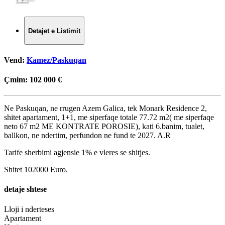
Detajet e Listimit
Vend:
Kamez/Paskuqan
Çmim:
102 000 €
Ne Paskuqan, ne rrugen Azem Galica, tek Monark Residence 2,
shitet apartament, 1+1, me siperfaqe totale 77.72 m2( me siperfaqe
neto 67 m2 ME KONTRATE POROSIE), kati 6.banim, tualet,
ballkon, ne ndertim, perfundon ne fund te 2027. A.R
Tarife sherbimi agjensie 1% e vleres se shitjes.
Shitet 102000 Euro.
detaje shtese
Lloji i nderteses
Apartament