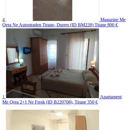
4
Magazine Me
Qera Ne Autostraden Tirane- Durres (ID BM228) Tirane
800 €
1
Apartament
Me Qera 2+1 Ne Fresk (ID B220708), Tirane
350 €