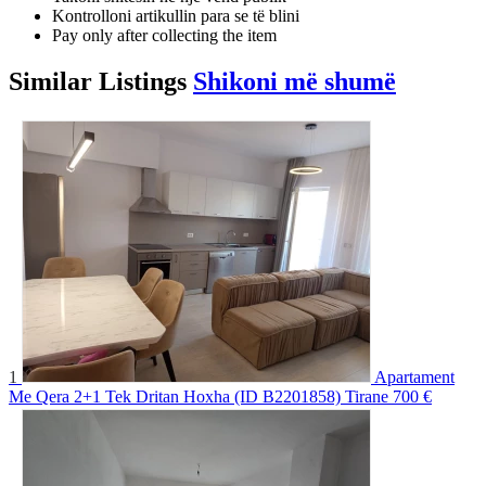
Kontrolloni artikullin para se të blini
Pay only after collecting the item
Similar
Listings
Shikoni më shumë
1
Apartament
Me Qera 2+1 Tek Dritan Hoxha (ID B2201858) Tirane
700 €