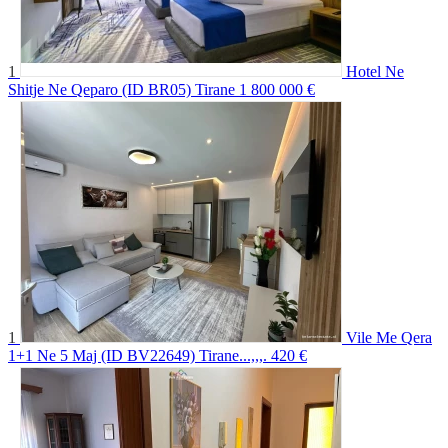
1
Hotel Ne
Shitje Ne Qeparo (ID BR05) Tirane
1 800 000 €
1
Vile Me Qera
1+1 Ne 5 Maj (ID BV22649) Tirane...,,,.
420 €