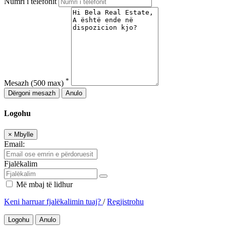
Numri i telefonit
*
Mesazh
(500 max)
Dërgoni mesazh
Anulo
Logohu
×
Mbylle
Email:
Fjalëkalim
Më mbaj të lidhur
Keni harruar fjalëkalimin tuaj?
/
Regjistrohu
Logohu
Anulo