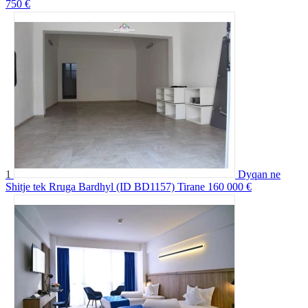
750 €
1
Dyqan ne
Shitje tek Rruga Bardhyl (ID BD1157) Tirane
160 000 €