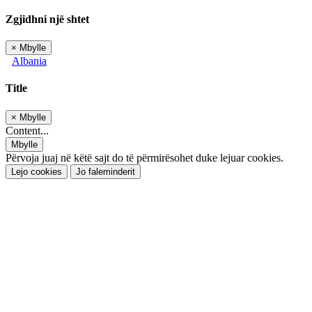
Zgjidhni një shtet
×
Mbylle
Albania
Title
×
Mbylle
Content...
Mbylle
Përvoja juaj në këtë sajt do të përmirësohet duke lejuar cookies.
Lejo cookies
Jo faleminderit