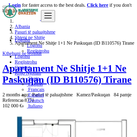
Login
for faster access to the best deals.
Click here
if you don't
have an account.
Albania
Pasuri të paluajtshme
Shtepi ne Shitje
Logohu
Apartament Ne Shitje 1+1 Ne Paskuqan (ID B110576) Tirane
Logohu
Regjistrohu
Kthehuni ne rezultat
Logohu
Regjistrohu
Apartament Ne Shitje 1+1 Ne
Çmimet
Krijo Njoftim
Paskuqan (ID B110576) Tirane
Shqip
English
Français
2 months ago
Pasuri të paluajtshme
Kamez/Paskuqan
84 pamje
Español
Referenca: 8771
Deutsch
102 000 €
Italiano