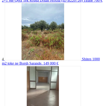
2+1 Me Qera Tek Rruga Dritan Hoxha (ID B220726) Tirane
700 €
4
Shiten 1000
m2 toke ne Borsh Sarande.
149 000 €