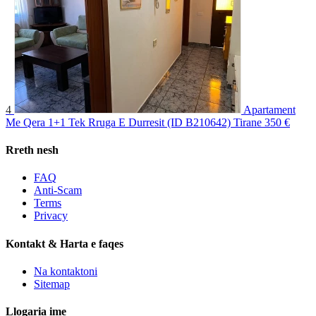
4
Apartament
Me Qera 1+1 Tek Rruga E Durresit (ID B210642) Tirane
350 €
Rreth nesh
FAQ
Anti-Scam
Terms
Privacy
Kontakt & Harta e faqes
Na kontaktoni
Sitemap
Llogaria ime