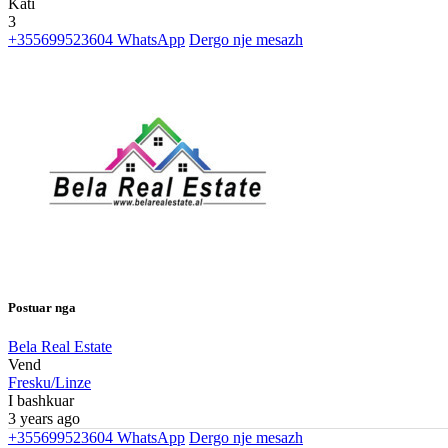
Kati
3
+355699523604
WhatsApp
Dergo nje mesazh
Postuar nga
Bela Real Estate
Vend
Fresku/Linze
I bashkuar
3 years ago
+355699523604
WhatsApp
Dergo nje mesazh