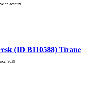
ave an account.
esk (ID B110588) Tirane
enca: 9039