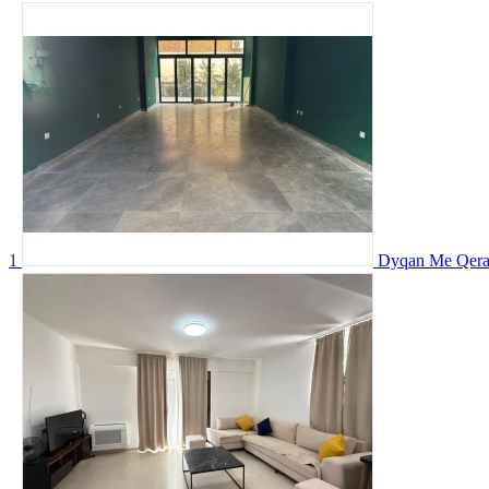
1
Dyqan Me Qera T