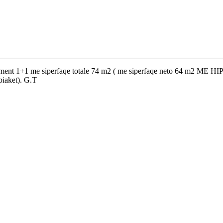
ament 1+1 me siperfaqe totale 74 m2 ( me siperfaqe neto 64 m2 ME HIPOT
piaket). G.T