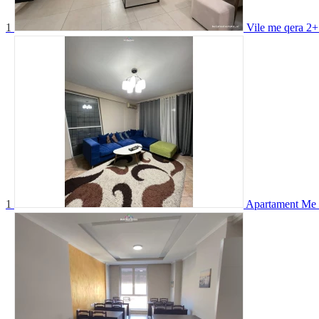
1
Vile me qera 2
1
Apartament Me 