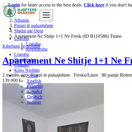
Login
for faster access to the best deals.
Click here
if you don't h
Albania
Pasuri të paluajtshme
Shtepi me Qera
Apartament Ne Shitje 1+1 Ne Fresk (ID B110588) Tirane
Logohu
Logohu
Kthehuni ne rezultat
Regjistrohu
Logohu
Apartament Ne Shitje 1+1 Ne Fr
Regjistrohu
Çmimet
Krijo Njoftim
2 months ago
Pasuri të paluajtshme
Fresku/Linze
80 pamje
Refer
Shqip
139 000 €
English
Français
Español
Deutsch
Italiano