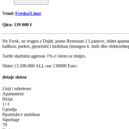
Vend:
Fresku/Linze
Qira:
139 000 €
Ne Fresk, ne rrugen e Dajtit, prane Restorant 2 Luaneve, shitet apart
ballkon, parket, pjeserisht i mobiluar (mungon k .bufe dhe elektroshte
Tarife sherbimi agjensie 1% e vleres se shitjes.
Shitet 13.200.000 ALL ose 139000 Euro .
detaje shtese
Lloji i nderteses
Apartament
Hyrja
1+1
Gjendja
Pjesërisht e mobiluar
Siperfaqe
79