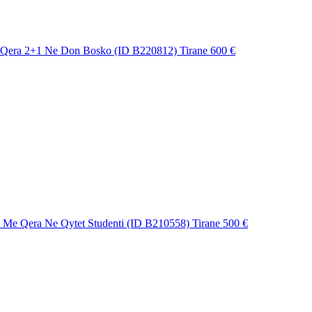
Qera 2+1 Ne Don Bosko (ID B220812) Tirane
600 €
 Me Qera Ne Qytet Studenti (ID B210558) Tirane
500 €