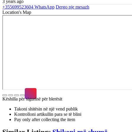
3 years ago
+355699523604
WhatsApp
Dergo nje mesazh
Location's Map
Këshilla për sigurinë për blerësit
Takoni shitësin në një vend publik
Kontrolloni artikullin para se të blini
Pay only after collecting the item
Similar
Listings
Shikoni më shumë