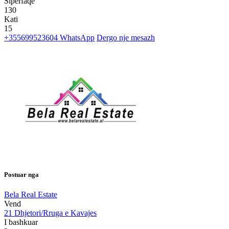
Siperfaqe
130
Kati
15
+355699523604
WhatsApp
Dergo nje mesazh
Postuar nga
Bela Real Estate
Vend
21 Dhjetori/Rruga e Kavajes
I bashkuar