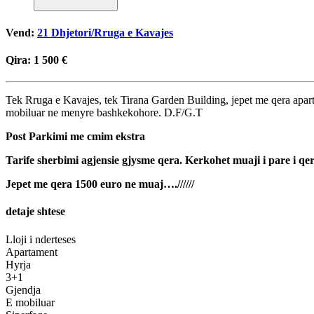
Vend:
21 Dhjetori/Rruga e Kavajes
Qira:
1 500 €
Tek Rruga e Kavajes, tek Tirana Garden Building, jepet me qera aparta
mobiluar ne menyre bashkekohore. D.F/G.T
Post Parkimi me cmim ekstra
Tarife sherbimi agjensie gjysme qera. Kerkohet muaji i pare i qer
Jepet me qera 1500 euro ne muaj….//////
detaje shtese
Lloji i nderteses
Apartament
Hyrja
3+1
Gjendja
E mobiluar