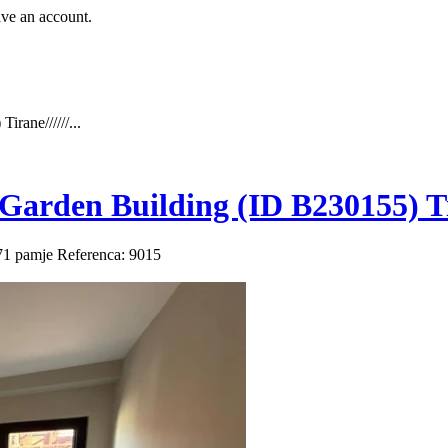
ave an account.
rane//////...
arden Building (ID B230155) Tira
71 pamje
Referenca: 9015