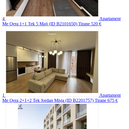
4
Apartament
Me Qera 1+1 Tek 5 Maji (ID B2101650) Tirane
520 €
1
Apartament
Me Qera 2+1+2 Tek Jordan Misja (ID B2201757) Tirane
675 €