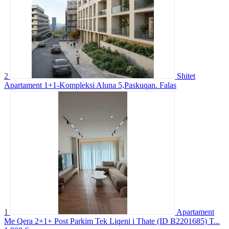
2
Shitet
Apartament 1+1-Kompleksi Aluna 5,Paskuqan.
Falas
1
Apartament
Me Qera 2+1+ Post Parkim Tek Liqeni i Thate (ID B2201685) T...