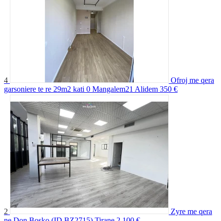
4
Ofroj me qera
garsoniere te re 29m2 kati 0 Mangalem21 Alidem
350 €
2
Zyre me qera
ne Don Bosko (ID BZ2715) Tirane
2 100 €