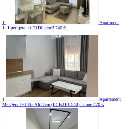
1
Apartment
1+1 per qera tek 21Dhjetori!
740 €
1
Apartament
Me Qera 1+1 Ne Ali Dem (ID B2101540) Tirane
470 €