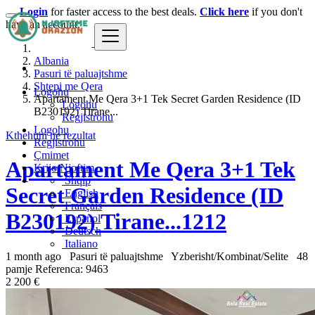
Login
for faster access to the best deals.
Click here
if you don't
have an account.
Albania
Pasuri të paluajtshme
Shtepi me Qera
Logohu
Apartament Me Qera 3+1 Tek Secret Garden Residence (ID
Logohu
B230192) Tirane...
Regjistrohu
Logohu
Kthehuni ne rezultat
Regjistrohu
Çmimet
Apartament Me Qera 3+1 Tek
Krijo Njoftim
Shqip
Secret Garden Residence (ID
English
Français
B230192) Tirane...1212
Español
Deutsch
Italiano
1 month ago
Pasuri të paluajtshme
Yzberisht/Kombinat/Selite
48
pamje
Referenca: 9463
2 200 €