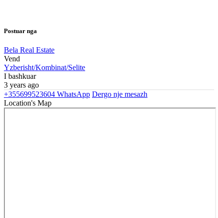
Postuar nga
Bela Real Estate
Vend
Yzberisht/Kombinat/Selite
I bashkuar
3 years ago
+355699523604
WhatsApp
Dergo nje mesazh
Location's Map