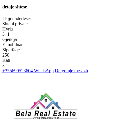
detaje shtese
Lloji i nderteses
Shtepi private
Hyrja
3+1
Gjendja
E mobiluar
Siperfaqe
250
Kati
3
+355699523604
WhatsApp
Dergo nje mesazh