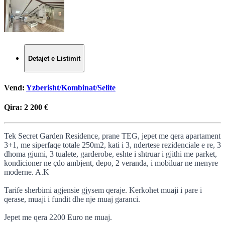
Detajet e Listimit
Vend:
Yzberisht/Kombinat/Selite
Qira:
2 200 €
Tek Secret Garden Residence, prane TEG, jepet me qera apartament
3+1, me siperfaqe totale 250m2, kati i 3, ndertese rezidenciale e re, 3
dhoma gjumi, 3 tualete, garderobe, eshte i shtruar i gjithi me parket,
kondicioner ne çdo ambjent, depo, 2 veranda, i mobiluar ne menyre
moderne. A.K
Tarife sherbimi agjensie gjysem qeraje. Kerkohet muaji i pare i
qerase, muaji i fundit dhe nje muaj garanci.
Jepet me qera 2200 Euro ne muaj.