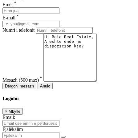
*
Emër
*
E-mail
Numri i telefonit
*
Mesazh
(500 max)
Dërgoni mesazh
Anulo
Logohu
×
Mbylle
Email:
Fjalëkalim