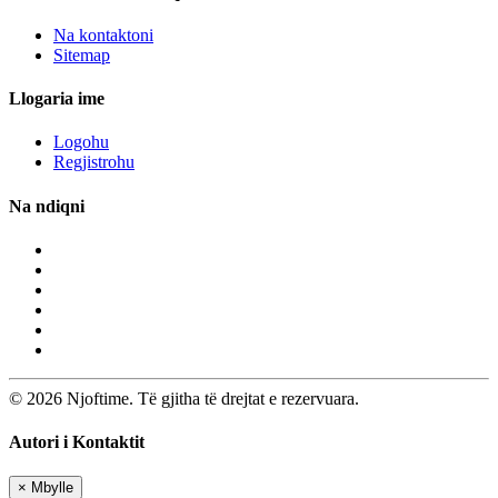
Na kontaktoni
Sitemap
Llogaria ime
Logohu
Regjistrohu
Na ndiqni
© 2026 Njoftime. Të gjitha të drejtat e rezervuara.
Autori i Kontaktit
×
Mbylle