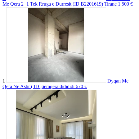
Me Qera 2+1 Tek Rruga e Durresit (ID B2201619) Tirane
1 500 €
1
Dyqan Me
Qera Ne Astir ( ID ,qeraqeraididididi
670 €