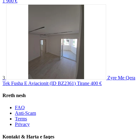
1 900 €
3
Zyre Me Qera
Tek Fusha E Aviacionit (ID BZ2361) Tirane
400 €
Rreth nesh
FAQ
Anti-Scam
Terms
Privacy
Kontakt & Harta e faqes