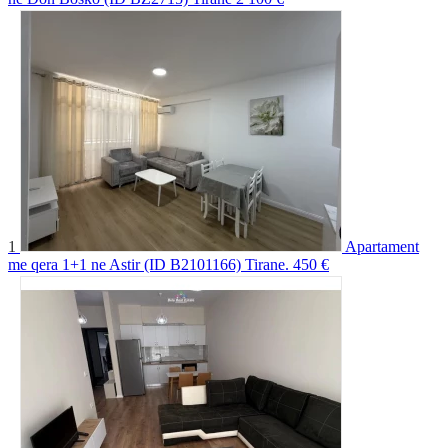
1
Apartament
me qera 1+1 ne Astir (ID B2101166) Tirane.
450 €