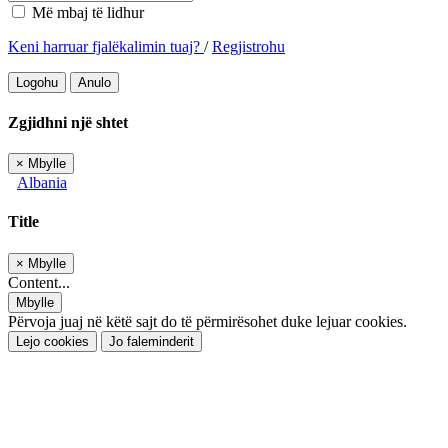
Më mbaj të lidhur
Keni harruar fjalëkalimin tuaj?
/
Regjistrohu
Logohu
Anulo
Zgjidhni një shtet
×
Mbylle
Albania
Title
×
Mbylle
Content...
Mbylle
Përvoja juaj në këtë sajt do të përmirësohet duke lejuar cookies.
Lejo cookies
Jo faleminderit