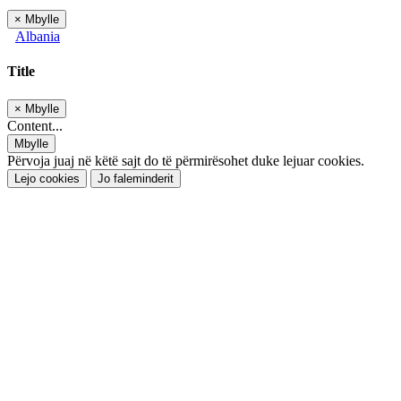
×
Mbylle
Albania
Title
×
Mbylle
Content...
Mbylle
Përvoja juaj në këtë sajt do të përmirësohet duke lejuar cookies.
Lejo cookies
Jo faleminderit