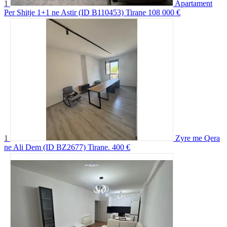
1
Apartament
Per Shitje 1+1 ne Astir (ID B110453) Tirane
108 000 €
1
Zyre me Qera
ne Ali Dem (ID BZ2677) Tirane.
400 €