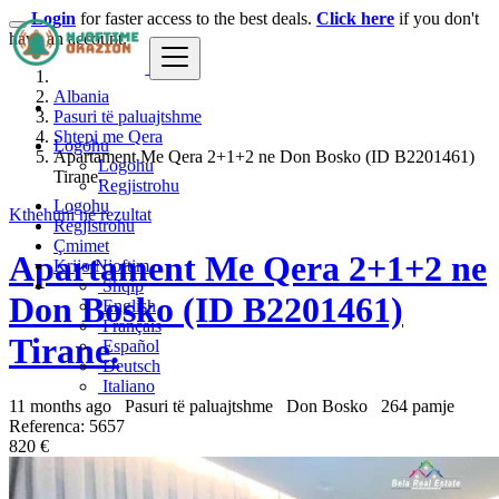
Login
for faster access to the best deals.
Click here
if you don't
have an account.
Albania
Pasuri të paluajtshme
Shtepi me Qera
Logohu
Apartament Me Qera 2+1+2 ne Don Bosko (ID B2201461)
Logohu
Tirane.
Regjistrohu
Logohu
Kthehuni ne rezultat
Regjistrohu
Çmimet
Apartament Me Qera 2+1+2 ne
Krijo Njoftim
Shqip
Don Bosko (ID B2201461)
English
Français
Tirane.
Español
Deutsch
Italiano
11 months ago
Pasuri të paluajtshme
Don Bosko
264 pamje
Referenca: 5657
820 €