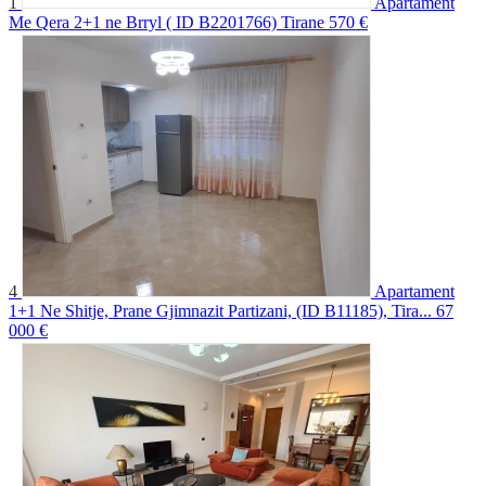
1
Apartament
Me Qera 2+1 ne Brryl ( ID B2201766) Tirane
570 €
4
Apartament
1+1 Ne Shitje, Prane Gjimnazit Partizani, (ID B11185), Tira...
67
000 €