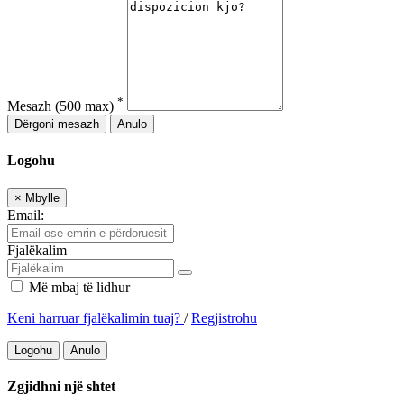
*
Mesazh
(500 max)
Dërgoni mesazh
Anulo
Logohu
×
Mbylle
Email:
Fjalëkalim
Më mbaj të lidhur
Keni harruar fjalëkalimin tuaj?
/
Regjistrohu
Logohu
Anulo
Zgjidhni një shtet