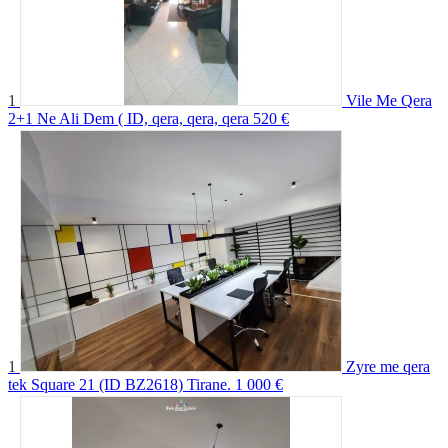
1
Vile Me Qera
2+1 Ne Ali Dem ( ID, qera, qera, qera
520 €
1
Zyre me qera
tek Square 21 (ID BZ2618) Tirane.
1 000 €