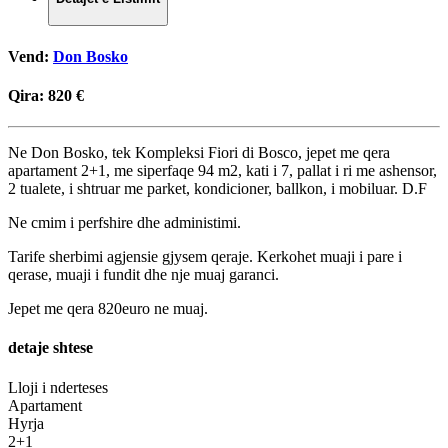
Vend:
Don Bosko
Qira:
820 €
Ne Don Bosko, tek Kompleksi Fiori di Bosco, jepet me qera
apartament 2+1, me siperfaqe 94 m2, kati i 7, pallat i ri me ashensor,
2 tualete, i shtruar me parket, kondicioner, ballkon, i mobiluar. D.F
Ne cmim i perfshire dhe administimi.
Tarife sherbimi agjensie gjysem qeraje. Kerkohet muaji i pare i
qerase, muaji i fundit dhe nje muaj garanci.
Jepet me qera 820euro ne muaj.
detaje shtese
Lloji i nderteses
Apartament
Hyrja
2+1