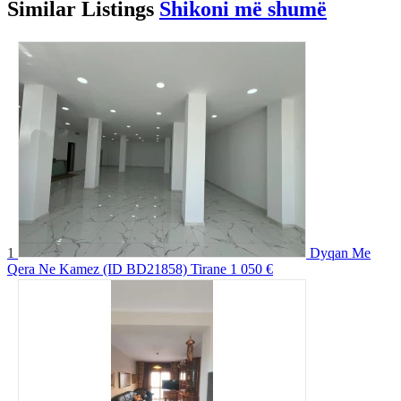
Similar
Listings
Shikoni më shumë
1
Dyqan Me
Qera Ne Kamez (ID BD21858) Tirane
1 050 €