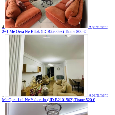
4
Apartament
2+1 Me Qera Ne Bllok (ID B220693) Tirane
800 €
1
Apartament
Me Qera 1+1 Ne Yzberisht ( ID B2101502) Tirane
520 €