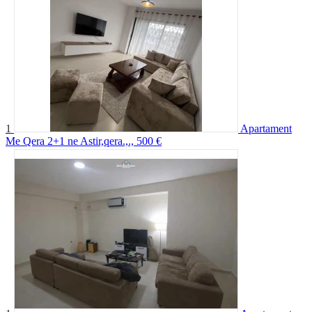
1
Apartament
Me Qera 2+1 ne Astir,qera.,.,
500 €