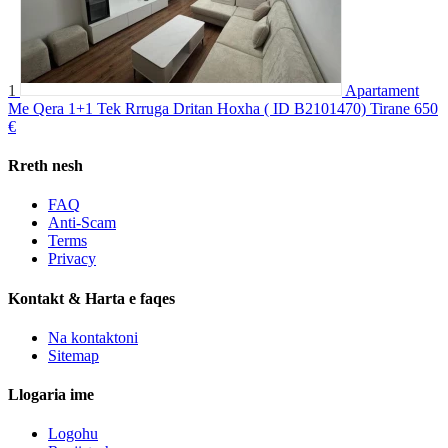
1
Apartament
Me Qera 1+1 Tek Rrruga Dritan Hoxha ( ID B2101470) Tirane
650
€
Rreth nesh
FAQ
Anti-Scam
Terms
Privacy
Kontakt & Harta e faqes
Na kontaktoni
Sitemap
Llogaria ime
Logohu