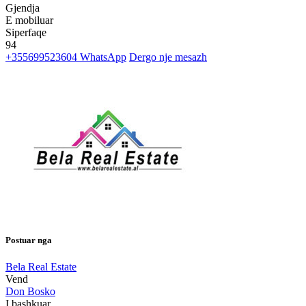
Gjendja
E mobiluar
Siperfaqe
94
+355699523604
WhatsApp
Dergo nje mesazh
Postuar nga
Bela Real Estate
Vend
Don Bosko
I bashkuar