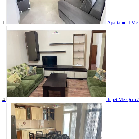
1
Apartament Me 
4
Jepet Me Qera 