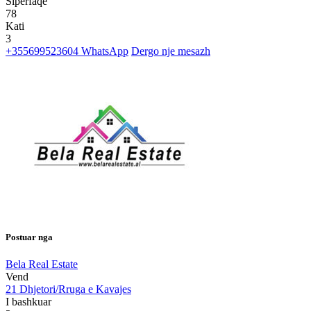
Siperfaqe
78
Kati
3
+355699523604
WhatsApp
Dergo nje mesazh
Postuar nga
Bela Real Estate
Vend
21 Dhjetori/Rruga e Kavajes
I bashkuar