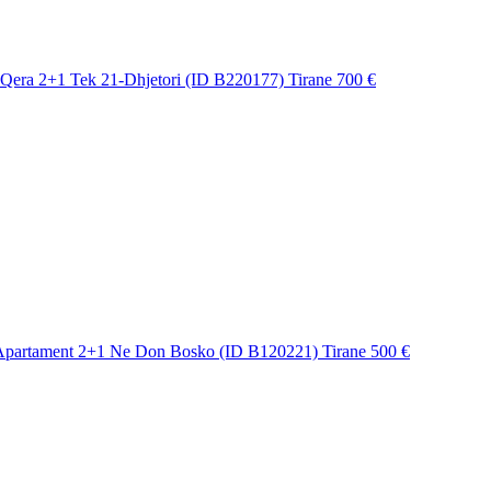
Qera 2+1 Tek 21-Dhjetori (ID B220177) Tirane
700 €
Apartament 2+1 Ne Don Bosko (ID B120221) Tirane
500 €