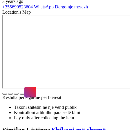
3 years ago
+355699523604
WhatsApp
Dergo nje mesazh
Location's Map
Këshilla për sigurinë për blerësit
Takoni shitësin në një vend publik
Kontrolloni artikullin para se të blini
Pay only after collecting the item
Similar
Listings
Shikoni më shumë