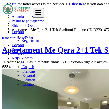
Login
for faster access to the best deals.
Click here
if you don't h
Albania
Pasuri të paluajtshme
Shtepi me Qera
Apartament Me Qera 2+1 Tek Stadiumi Dinamo (ID B2201472
Logohu
Logohu
Kthehuni ne rezultat
Regjistrohu
Logohu
Apartament Me Qera 2+1 Tek S
Regjistrohu
Çmimet
Krijo Njoftim
11 months ago
Pasuri të paluajtshme
21 Dhjetori/Rruga e Kavajes
Shqip
900 €
English
Français
Español
Deutsch
Italiano