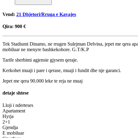
Vend:
21 Dhjetori/Rruga e Kavajes
Qira:
900 €
Tek Stadiumi Dinamo, ne rrugen Sulejman Delvina, jepet me qera aparta
mobiluar ne menyre bashkekohore. G.T/K.P
Tarife sherbimi agjensie gjysem qeraje.
Kerkohet muaji i pare i qerase, muaji i fundit dhe nje garanci.
Jepet me qera 90.000 leke te reja ne muaj
detaje shtese
Lloji i nderteses
Apartament
Hyrja
2+1
Gjendja
E mobiluar