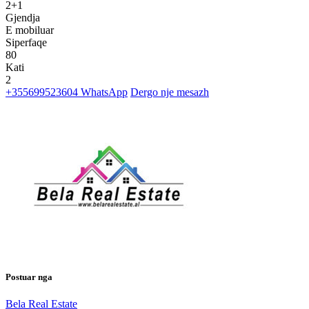
2+1
Gjendja
E mobiluar
Siperfaqe
80
Kati
2
+355699523604
WhatsApp
Dergo nje mesazh
Postuar nga
Bela Real Estate