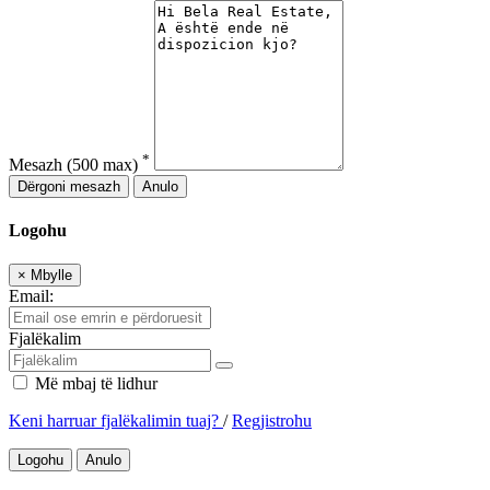
*
Mesazh
(500 max)
Dërgoni mesazh
Anulo
Logohu
×
Mbylle
Email:
Fjalëkalim
Më mbaj të lidhur
Keni harruar fjalëkalimin tuaj?
/
Regjistrohu
Logohu
Anulo