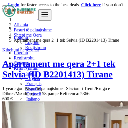
Login
for faster access to the best deals.
Click here
if you don't
have an account.
Albania
Pasuri të paluajtshme
Shtepi me Qera
Logohu
Apartament me qera 2+1 tek Selvia (ID B2201413) Tirane
Logohu
Regjistrohu
Kthehuni ne rezultat
Logohu
Regjistrohu
Apartament me qera 2+1 tek
Çmimet
Krijo Njoftim
Selvia (ID B2201413) Tirane
Shqip
English
Français
1 year ago
Pasuri të paluajtshme
Stacioni i Trenit/Rruga e
Español
Dibres/Mendreseja
158 pamje
Referenca: 5366
Deutsch
600 €
Italiano