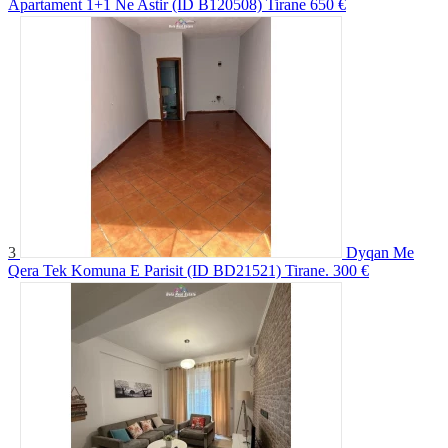
Apartament 1+1 Ne Astir (ID B120508) Tirane
650 €
3
Dyqan Me
Qera Tek Komuna E Parisit (ID BD21521) Tirane.
300 €