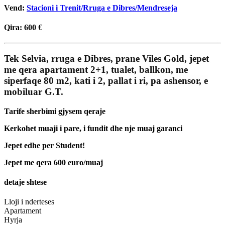
Vend:
Stacioni i Trenit/Rruga e Dibres/Mendreseja
Qira:
600 €
Tek Selvia, rruga e Dibres, prane Viles Gold, jepet
me qera apartament 2+1, tualet, ballkon, me
siperfaqe 80 m2, kati i 2, pallat i ri, pa ashensor, e
mobiluar G.T.
Tarife sherbimi gjysem qeraje
Kerkohet muaji i pare, i fundit dhe nje muaj garanci
Jepet edhe per Student!
Jepet me qera 600 euro/muaj
detaje shtese
Lloji i nderteses
Apartament
Hyrja