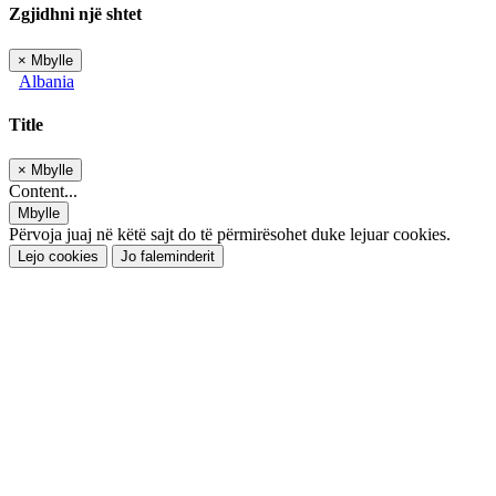
Zgjidhni një shtet
×
Mbylle
Albania
Title
×
Mbylle
Content...
Mbylle
Përvoja juaj në këtë sajt do të përmirësohet duke lejuar cookies.
Lejo cookies
Jo faleminderit