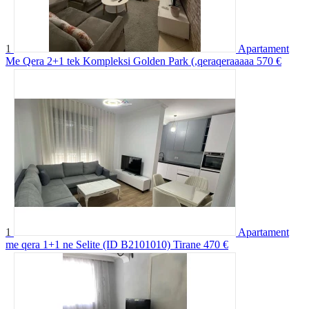
1
Apartament
Me Qera 2+1 tek Kompleksi Golden Park (,qeraqeraaaaa
570 €
1
Apartament
me qera 1+1 ne Selite (ID B2101010) Tirane
470 €