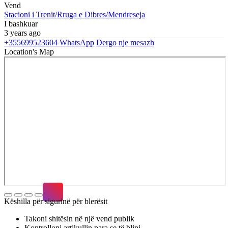
Vend
Stacioni i Trenit/Rruga e Dibres/Mendreseja
I bashkuar
3 years ago
+355699523604
WhatsApp
Dergo nje mesazh
Location's Map
Këshilla për sigurinë për blerësit
Takoni shitësin në një vend publik
Kontrolloni artikullin para se të blini