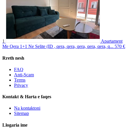
1
Apartament
Me Qera 1+1 Ne Selite (ID , qera, qera, qera, qera, qera, q...
570 €
Rreth nesh
FAQ
Anti-Scam
Terms
Privacy
Kontakt & Harta e faqes
Na kontaktoni
Sitemap
Llogaria ime