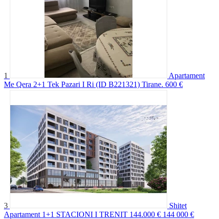
1
Apartament
Me Qera 2+1 Tek Pazari I Ri (ID B221321) Tirane.
600 €
3
Shitet
Apartament 1+1 STACIONI I TRENIT 144.000 €
144 000 €