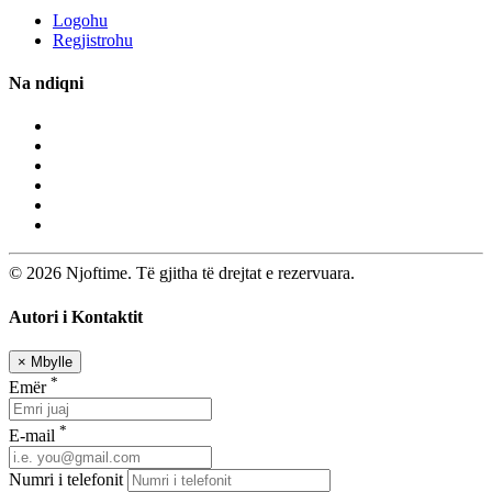
Logohu
Regjistrohu
Na ndiqni
© 2026 Njoftime. Të gjitha të drejtat e rezervuara.
Autori i Kontaktit
×
Mbylle
*
Emër
*
E-mail
Numri i telefonit