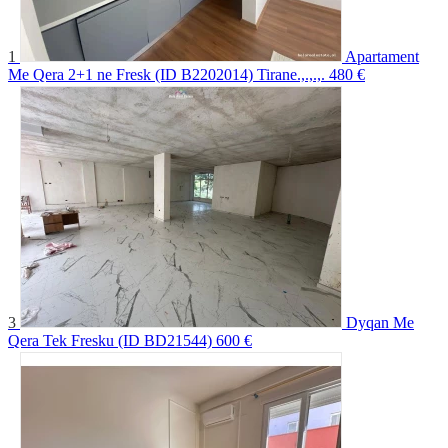
1
Apartament
Me Qera 2+1 ne Fresk (ID B2202014) Tirane.,.,.,.
480 €
3
Dyqan Me
Qera Tek Fresku (ID BD21544)
600 €