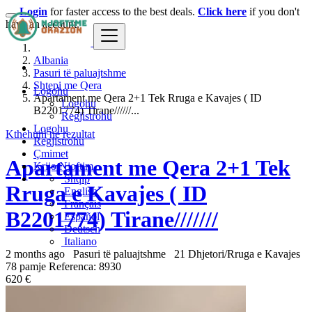
Login
for faster access to the best deals.
Click here
if you don't
have an account.
Albania
Pasuri të paluajtshme
Shtepi me Qera
Logohu
Apartament me Qera 2+1 Tek Rruga e Kavajes ( ID
Logohu
B2201774) Tirane//////...
Regjistrohu
Logohu
Kthehuni ne rezultat
Regjistrohu
Çmimet
Apartament me Qera 2+1 Tek
Krijo Njoftim
Shqip
Rruga e Kavajes ( ID
English
Français
B2201774) Tirane///////
Español
Deutsch
Italiano
2 months ago
Pasuri të paluajtshme
21 Dhjetori/Rruga e Kavajes
78 pamje
Referenca: 8930
620 €