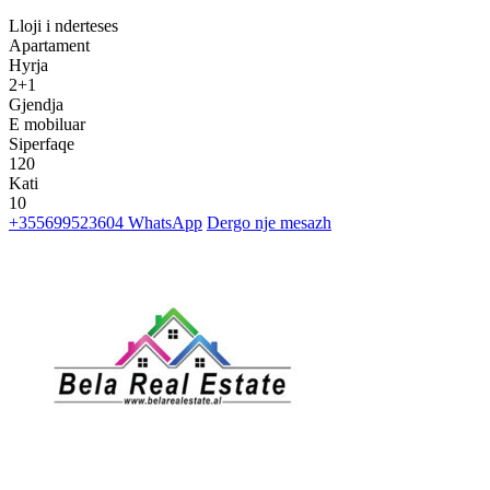
Lloji i nderteses
Apartament
Hyrja
2+1
Gjendja
E mobiluar
Siperfaqe
120
Kati
10
+355699523604
WhatsApp
Dergo nje mesazh