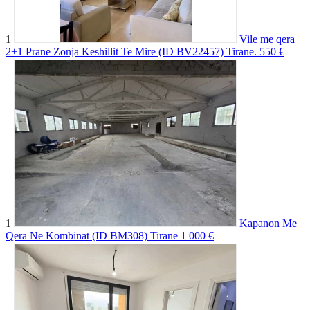
1
Vile me qera
2+1 Prane Zonja Keshillit Te Mire (ID BV22457) Tirane.
550 €
1
Kapanon Me
Qera Ne Kombinat (ID BM308) Tirane
1 000 €