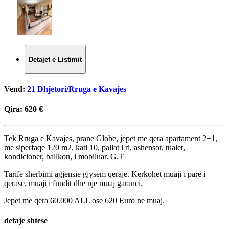
Detajet e Listimit
Vend:
21 Dhjetori/Rruga e Kavajes
Qira:
620 €
Tek Rruga e Kavajes, prane Globe, jepet me qera apartament 2+1,
me siperfaqe 120 m2, kati 10, pallat i ri, ashensor, tualet,
kondicioner, ballkon, i mobiluar. G.T
Tarife sherbimi agjensie gjysem qeraje. Kerkohet muaji i pare i
qerase, muaji i fundit dhe nje muaj garanci.
Jepet me qera 60.000 ALL ose 620 Euro ne muaj.
detaje shtese