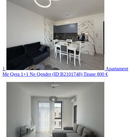
1
Apartament
Me Qera 1+1 Ne Qender (ID B2101748) Tirane
800 €