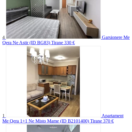
4
Garsionere Me
Qera Ne Astir (ID BG83) Tirane
330 €
1
Apartament
Me Qera 1+1 Ne Misto Mame (ID B2101400) Tirane
370 €