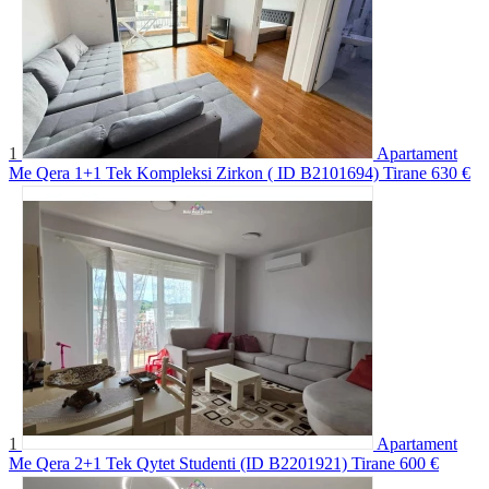
1
Apartament
Me Qera 1+1 Tek Kompleksi Zirkon ( ID B2101694) Tirane
630 €
1
Apartament
Me Qera 2+1 Tek Qytet Studenti (ID B2201921) Tirane
600 €