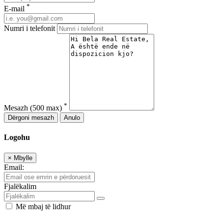
*
E-mail
Numri i telefonit
*
Mesazh
(500 max)
Dërgoni mesazh
Anulo
Logohu
×
Mbylle
Email:
Fjalëkalim
Më mbaj të lidhur