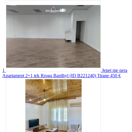
1
Jepet me qera
Apartament 2+1 tek Rruga Bardhyl (ID B221240) Tirane
450 €