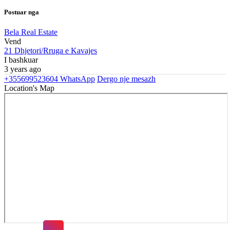
Postuar nga
Bela Real Estate
Vend
21 Dhjetori/Rruga e Kavajes
I bashkuar
3 years ago
+355699523604
WhatsApp
Dergo nje mesazh
Location's Map