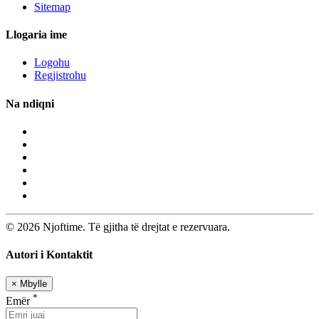
Sitemap
Llogaria ime
Logohu
Regjistrohu
Na ndiqni
© 2026 Njoftime. Të gjitha të drejtat e rezervuara.
Autori i Kontaktit
×
Mbylle
*
Emër