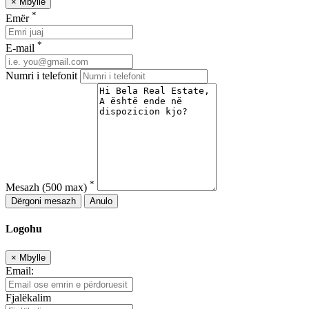
×
Mbylle
*
Emër
*
E-mail
Numri i telefonit
*
Mesazh
(500 max)
Dërgoni mesazh
Anulo
Logohu
×
Mbylle
Email:
Fjalëkalim