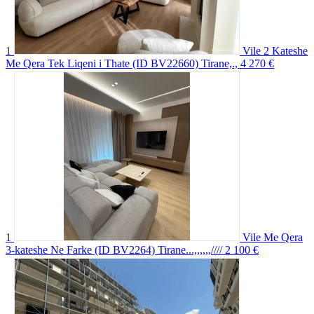
1
Vile 2 Kateshe
Me Qera Tek Liqeni i Thate (ID BV22660) Tirane,.,
4 270 €
1
Vile Me Qera
3-kateshe Ne Farke (ID BV2264) Tirane...,,,,,,////
2 100 €