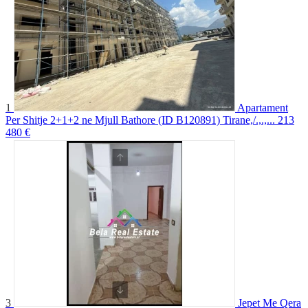
1
Apartament
Per Shitje 2+1+2 ne Mjull Bathore (ID B120891) Tirane,/.,.,...
213
480 €
3
Jepet Me Qera