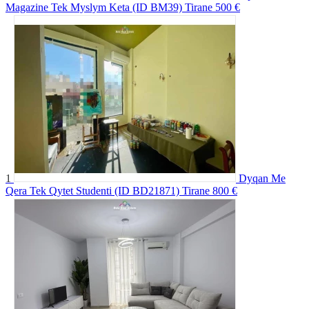
Magazine Tek Myslym Keta (ID BM39) Tirane
500 €
1
Dyqan Me
Qera Tek Qytet Studenti (ID BD21871) Tirane
800 €