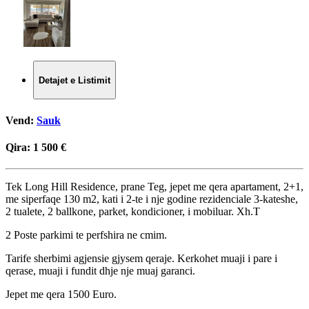
Detajet e Listimit
Vend:
Sauk
Qira:
1 500 €
Tek Long Hill Residence, prane Teg, jepet me qera apartament, 2+1,
me siperfaqe 130 m2, kati i 2-te i nje godine rezidenciale 3-kateshe,
2 tualete, 2 ballkone, parket, kondicioner, i mobiluar. Xh.T
2 Poste parkimi te perfshira ne cmim.
Tarife sherbimi agjensie gjysem qeraje. Kerkohet muaji i pare i
qerase, muaji i fundit dhje nje muaj garanci.
Jepet me qera 1500 Euro.