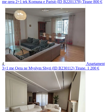
me qera 2+1 tek Komuna e Parisit (ID B2201378) Tirane
800 €
4
Apartament
3+1 me Qera ne Myslym Shyri (ID B230112) Tirane.
1 200 €