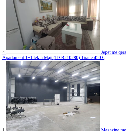
4
Jepet me qera
Apartament 1+1 tek 5 Maji (ID B210280) Tirane
450 €
1
Magazine me