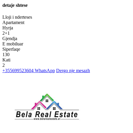
detaje shtese
Lloji i nderteses
Apartament
Hyrja
2+1
Gjendja
E mobiluar
Siperfaqe
130
Kati
2
+355699523604
WhatsApp
Dergo nje mesazh