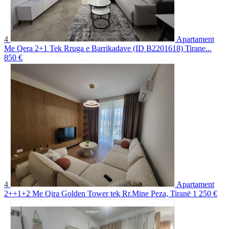
4
Apartament
Me Qera 2+1 Tek Rruga e Barrikadave (ID B2201618) Tirane...
850 €
4
Apartament
2++1+2 Me Qira Golden Tower tek Rr.Mine Peza, Tiranë
1 250 €