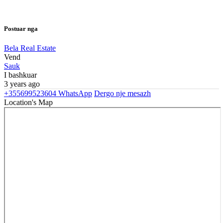
Postuar nga
Bela Real Estate
Vend
Sauk
I bashkuar
3 years ago
+355699523604
WhatsApp
Dergo nje mesazh
Location's Map