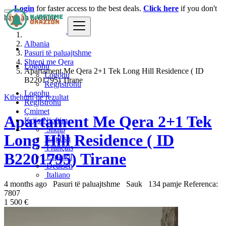
Login
for faster access to the best deals.
Click here
if you don't
have an account.
Albania
Pasuri të paluajtshme
Shtepi me Qera
Logohu
Apartament Me Qera 2+1 Tek Long Hill Residence ( ID
Logohu
B2201795) Tirane
Regjistrohu
Logohu
Kthehuni ne rezultat
Regjistrohu
Çmimet
Apartament Me Qera 2+1 Tek
Krijo Njoftim
Shqip
Long Hill Residence ( ID
English
Français
B2201795) Tirane
Español
Deutsch
Italiano
4 months ago
Pasuri të paluajtshme
Sauk
134 pamje
Referenca:
7807
1 500 €