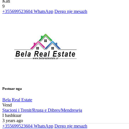
Kati
9
+355699523604
WhatsApp
Dergo nje mesazh
Postuar nga
Bela Real Estate
Vend
Stacioni i Trenit/Rruga e Dibres/Mendreseja
I bashkuar
3 years ago
+355699523604
WhatsApp
Dergo nje mesazh