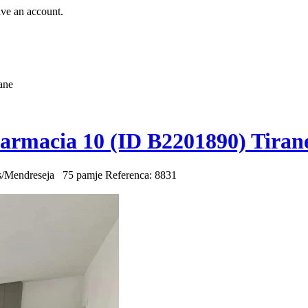
ave an account.
ane
armacia 10 (ID B2201890) Tiran
es/Mendreseja
75 pamje
Referenca: 8831