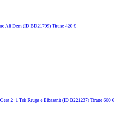
ne Ali Dem (ID BD21799) Tirane
420 €
Qera 2+1 Tek Rruga e Elbasanit (ID B221237) Tirane
600 €