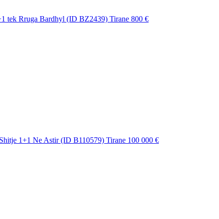
+1 tek Rruga Bardhyl (ID BZ2439) Tirane
800 €
hitje 1+1 Ne Astir (ID B110579) Tirane
100 000 €