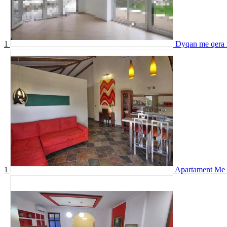
1
Dyqan me qera 
1
Apartament Me 