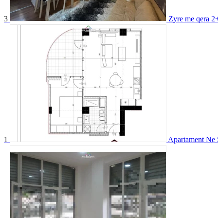
3
Zyre me qera 2
1
Apartament Ne S