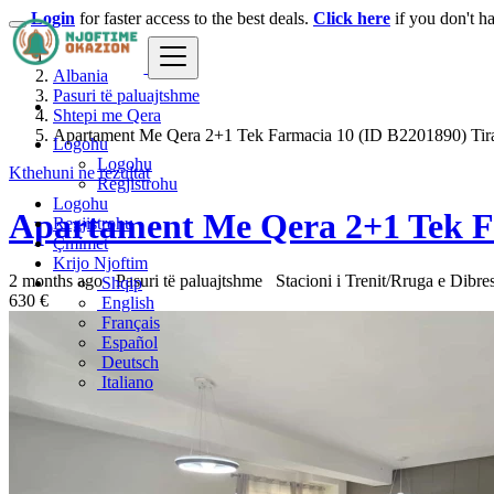
Login
for faster access to the best deals.
Click here
if you don't h
Albania
Pasuri të paluajtshme
Shtepi me Qera
Apartament Me Qera 2+1 Tek Farmacia 10 (ID B2201890) Tir
Logohu
Logohu
Kthehuni ne rezultat
Regjistrohu
Logohu
Apartament Me Qera 2+1 Tek F
Regjistrohu
Çmimet
Krijo Njoftim
2 months ago
Pasuri të paluajtshme
Stacioni i Trenit/Rruga e Dibr
Shqip
630 €
English
Français
Español
Deutsch
Italiano