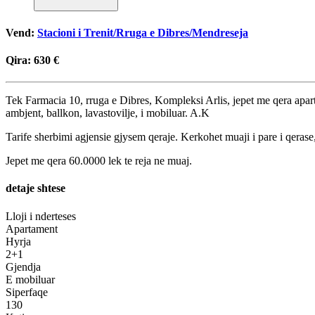
Vend:
Stacioni i Trenit/Rruga e Dibres/Mendreseja
Qira:
630 €
Tek Farmacia 10, rruga e Dibres, Kompleksi Arlis, jepet me qera aparta
ambjent, ballkon, lavastovilje, i mobiluar. A.K
Tarife sherbimi agjensie gjysem qeraje. Kerkohet muaji i pare i qerase,
Jepet me qera 60.0000 lek te reja ne muaj.
detaje shtese
Lloji i nderteses
Apartament
Hyrja
2+1
Gjendja
E mobiluar
Siperfaqe
130