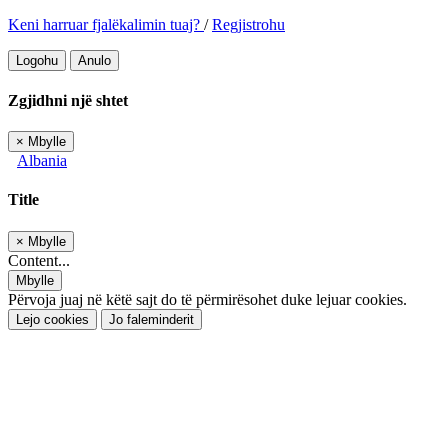
Keni harruar fjalëkalimin tuaj?
/
Regjistrohu
Logohu
Anulo
Zgjidhni një shtet
×
Mbylle
Albania
Title
×
Mbylle
Content...
Mbylle
Përvoja juaj në këtë sajt do të përmirësohet duke lejuar cookies.
Lejo cookies
Jo faleminderit