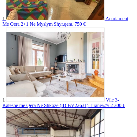
1
Apartament
Me Qera 2+1 Ne Myslym Shyr,qera.
750 €
1
Vile 3-
Kateshe me Qera Ne Shkoze (ID BV22631) Tirane//////
2 300 €