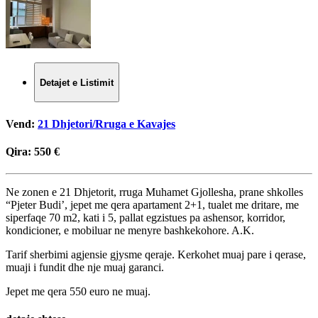
Detajet e Listimit
Vend:
21 Dhjetori/Rruga e Kavajes
Qira:
550 €
Ne zonen e 21 Dhjetorit, rruga Muhamet Gjollesha, prane shkolles
“Pjeter Budi’, jepet me qera apartament 2+1, tualet me dritare, me
siperfaqe 70 m2, kati i 5, pallat egzistues pa ashensor, korridor,
kondicioner, e mobiluar ne menyre bashkekohore. A.K.
Tarif sherbimi agjensie gjysme qeraje. Kerkohet muaj pare i qerase,
muaji i fundit dhe nje muaj garanci.
Jepet me qera 550 euro ne muaj.