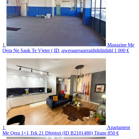
1
Magazine Me
Qera Ne Sauk Te Vjeter ( ID ,qweraqeraqeraidididiididd
1 000 €
1
Apartament
Me Qera 1+1 Tek 21 Dhjetori (ID B2101480) Tirane
850 €