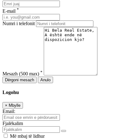
*
E-mail
Numri i telefonit
*
Mesazh
(500 max)
Dërgoni mesazh
Anulo
Logohu
×
Mbylle
Email:
Fjalëkalim
Më mbaj të lidhur