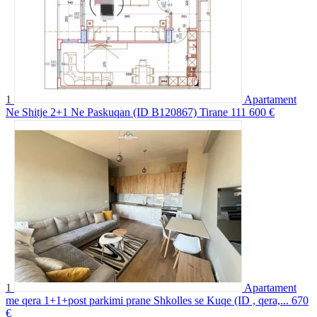
1
Apartament
Ne Shitje 2+1 Ne Paskuqan (ID B120867) Tirane
111 600 €
1
Apartament
me qera 1+1+post parkimi prane Shkolles se Kuqe (ID , qera,...
670
€