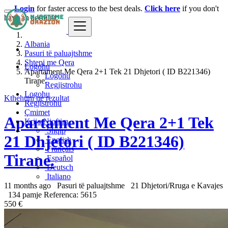
Login
for faster access to the best deals.
Click here
if you don't
have an account.
Albania
Pasuri të paluajtshme
Shtepi me Qera
Logohu
Apartament Me Qera 2+1 Tek 21 Dhjetori ( ID B221346)
Logohu
Tirane.
Regjistrohu
Logohu
Kthehuni ne rezultat
Regjistrohu
Çmimet
Apartament Me Qera 2+1 Tek
Krijo Njoftim
Shqip
21 Dhjetori ( ID B221346)
English
Français
Tirane.
Español
Deutsch
Italiano
11 months ago
Pasuri të paluajtshme
21 Dhjetori/Rruga e Kavajes
134 pamje
Referenca: 5615
550 €