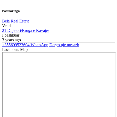
Postuar nga
Bela Real Estate
Vend
21 Dhjetori/Rruga e Kavajes
I bashkuar
3 years ago
+355699523604
WhatsApp
Dergo nje mesazh
Location's Map