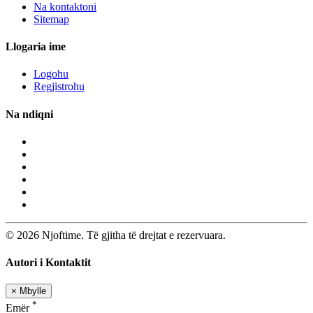
Na kontaktoni
Sitemap
Llogaria ime
Logohu
Regjistrohu
Na ndiqni
© 2026 Njoftime. Të gjitha të drejtat e rezervuara.
Autori i Kontaktit
×
Mbylle
*
Emër