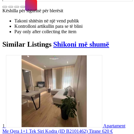
Këshilla për sigurinë për blerësit
Takoni shitësin në një vend publik
Kontrolloni artikullin para se të blini
Pay only after collecting the item
Similar
Listings
Shikoni më shumë
1
Apartament
Me Qera 1+1 Tek Siri Kodra (ID B2101462) Tirane
620 €