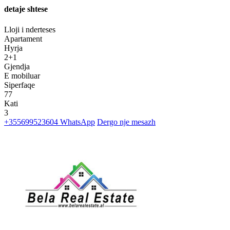
detaje shtese
Lloji i nderteses
Apartament
Hyrja
2+1
Gjendja
E mobiluar
Siperfaqe
77
Kati
3
+355699523604
WhatsApp
Dergo nje mesazh