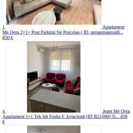
1
Apartament
Me Qera 2+1+ Post Parkimi Ne Porcelan ( ID, qeraqeraqeraidi...
850 €
4
Jepet Me Qera
Apartament 1+1 Tek Ish Fusha E Aviacionit (ID B21090) Ti...
450
€