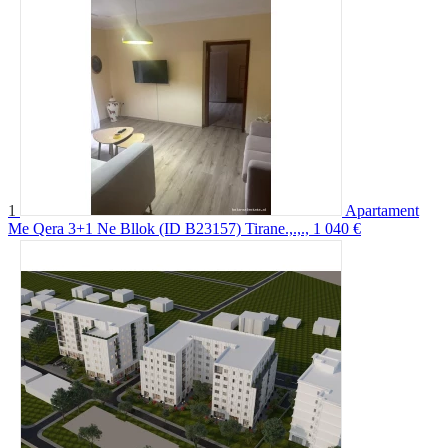
1
Apartament
Me Qera 3+1 Ne Bllok (ID B23157) Tirane.,.,.,
1 040 €