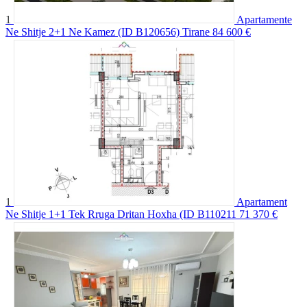
1
Apartamente
Ne Shitje 2+1 Ne Kamez (ID B120656) Tirane
84 600 €
1
Apartament
Ne Shitje 1+1 Tek Rruga Dritan Hoxha (ID B110211
71 370 €