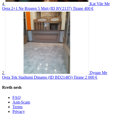
4
Kat Vile Me
Qera 2+1 Ne Rrugen 5 Maji (ID BV2137) Tirane
400 €
2
Dyqan Me
Qera Tek Stadiumi Dinamo (ID BD21485) Tirane
2 000 €
Rreth nesh
FAQ
Anti-Scam
Terms
Privacy