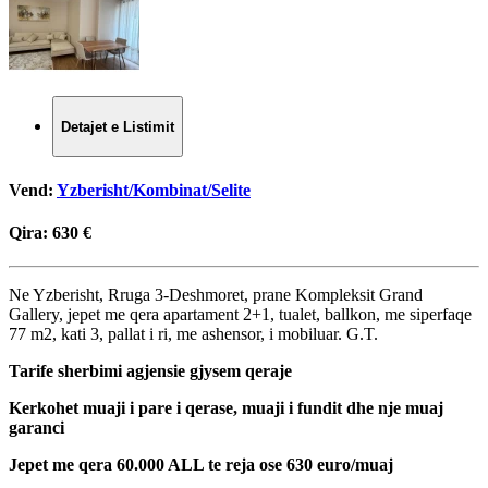
Detajet e Listimit
Vend:
Yzberisht/Kombinat/Selite
Qira:
630 €
Ne Yzberisht, Rruga 3-Deshmoret, prane Kompleksit Grand
Gallery, jepet me qera apartament 2+1, tualet, ballkon, me siperfaqe
77 m2, kati 3, pallat i ri, me ashensor, i mobiluar. G.T.
Tarife sherbimi agjensie gjysem qeraje
Kerkohet muaji i pare i qerase, muaji i fundit dhe nje muaj
garanci
Jepet me qera 60.000 ALL te reja ose 630 euro/muaj