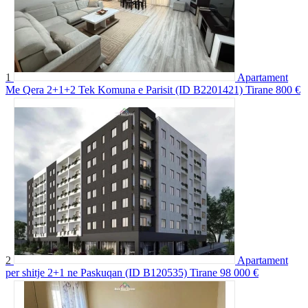
1
Apartament
Me Qera 2+1+2 Tek Komuna e Parisit (ID B2201421) Tirane
800 €
2
Apartament
per shitje 2+1 ne Paskuqan (ID B120535) Tirane
98 000 €