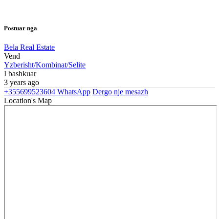
Postuar nga
Bela Real Estate
Vend
Yzberisht/Kombinat/Selite
I bashkuar
3 years ago
+355699523604
WhatsApp
Dergo nje mesazh
Location's Map