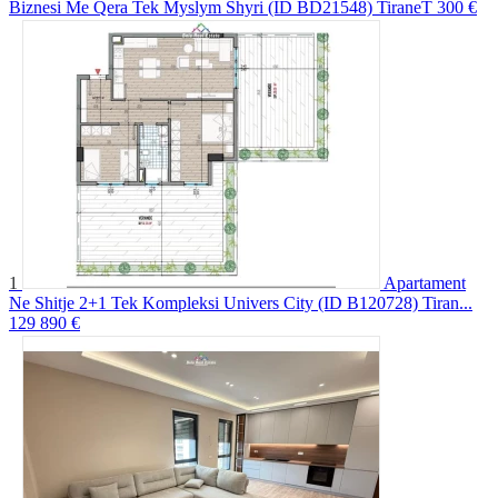
Biznesi Me Qera Tek Myslym Shyri (ID BD21548) TiraneT
300 €
1
Apartament
Ne Shitje 2+1 Tek Kompleksi Univers City (ID B120728) Tiran...
129 890 €