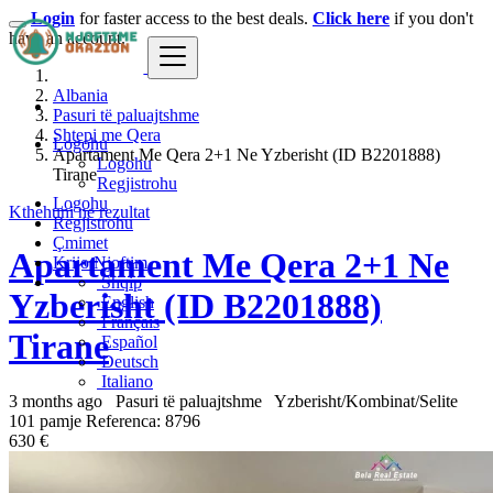
Login
for faster access to the best deals.
Click here
if you don't
have an account.
Albania
Pasuri të paluajtshme
Shtepi me Qera
Logohu
Apartament Me Qera 2+1 Ne Yzberisht (ID B2201888)
Logohu
Tirane
Regjistrohu
Logohu
Kthehuni ne rezultat
Regjistrohu
Çmimet
Apartament Me Qera 2+1 Ne
Krijo Njoftim
Shqip
Yzberisht (ID B2201888)
English
Français
Tirane
Español
Deutsch
Italiano
3 months ago
Pasuri të paluajtshme
Yzberisht/Kombinat/Selite
101 pamje
Referenca: 8796
630 €