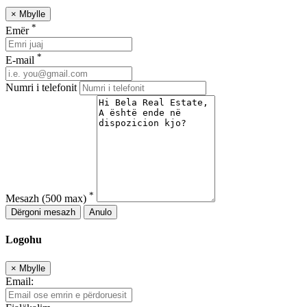
×
Mbylle
*
Emër
*
E-mail
Numri i telefonit
*
Mesazh
(500 max)
Dërgoni mesazh
Anulo
Logohu
×
Mbylle
Email: