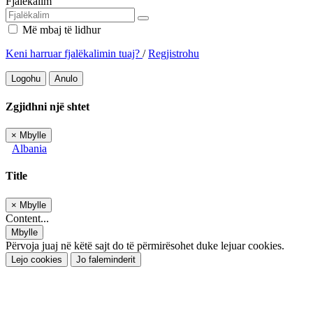
Fjalëkalim
Më mbaj të lidhur
Keni harruar fjalëkalimin tuaj?
/
Regjistrohu
Logohu
Anulo
Zgjidhni një shtet
×
Mbylle
Albania
Title
×
Mbylle
Content...
Mbylle
Përvoja juaj në këtë sajt do të përmirësohet duke lejuar cookies.
Lejo cookies
Jo faleminderit