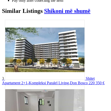
Pay only after collecting the item
Similar
Listings
Shikoni më shumë
3
Shitet
Apartament 2+1-Kompleksi Paralel Living,Don Bosco
220 350 €