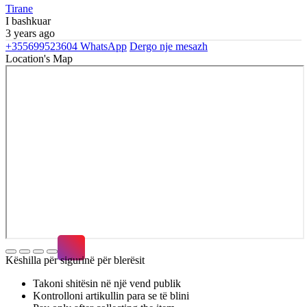
Tirane
I bashkuar
3 years ago
+355699523604
WhatsApp
Dergo nje mesazh
Location's Map
Këshilla për sigurinë për blerësit
Takoni shitësin në një vend publik
Kontrolloni artikullin para se të blini