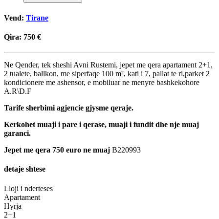
Vend:
Tirane
Qira:
750 €
Ne Qender, tek sheshi Avni Rustemi, jepet me qera apartament 2+1,
2 tualete, ballkon, me siperfaqe 100 m², kati i 7, pallat te ri,parket 2
kondicionere me ashensor, e mobiluar ne menyre bashkekohore
A.R\D.F
Tarife sherbimi agjencie gjysme qeraje.
Kerkohet muaji i pare i qerase, muaji i fundit dhe nje muaj
garanci.
Jepet me qera 750 euro ne muaj
B220993
detaje shtese
Lloji i nderteses
Apartament
Hyrja
2+1