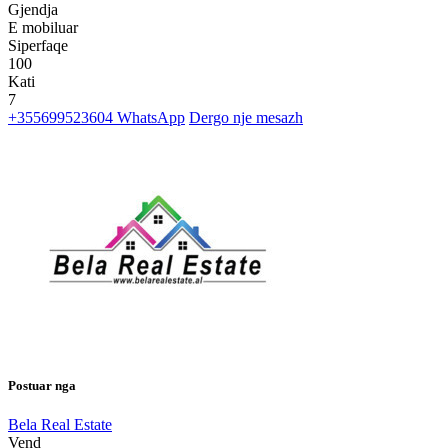
Gjendja
E mobiluar
Siperfaqe
100
Kati
7
+355699523604
WhatsApp
Dergo nje mesazh
Postuar nga
Bela Real Estate
Vend