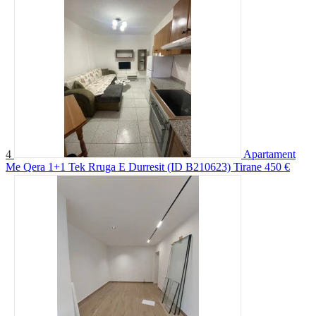
4
Apartament
Me Qera 1+1 Tek Rruga E Durresit (ID B210623) Tirane
450 €