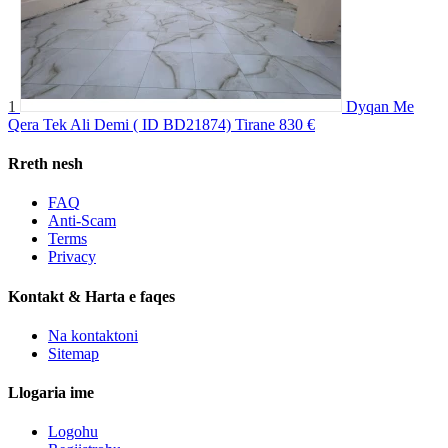
1
Dyqan Me
Qera Tek Ali Demi ( ID BD21874) Tirane
830 €
Rreth nesh
FAQ
Anti-Scam
Terms
Privacy
Kontakt & Harta e faqes
Na kontaktoni
Sitemap
Llogaria ime
Logohu