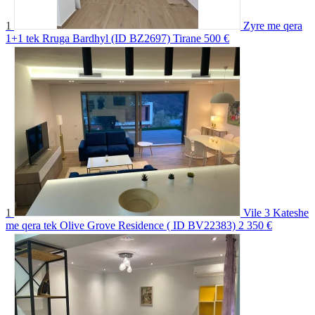
1
Zyre me qera
1+1 tek Rruga Bardhyl (ID BZ2697) Tirane
500 €
1
Vile 3 Kateshe
me qera tek Olive Grove Residence ( ID BV22383)
2 350 €