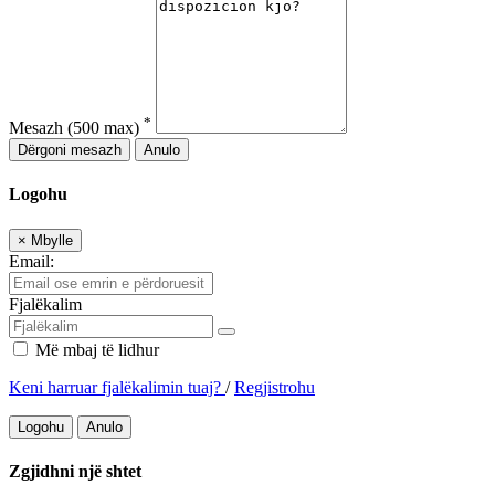
*
Mesazh
(500 max)
Dërgoni mesazh
Anulo
Logohu
×
Mbylle
Email:
Fjalëkalim
Më mbaj të lidhur
Keni harruar fjalëkalimin tuaj?
/
Regjistrohu
Logohu
Anulo
Zgjidhni një shtet