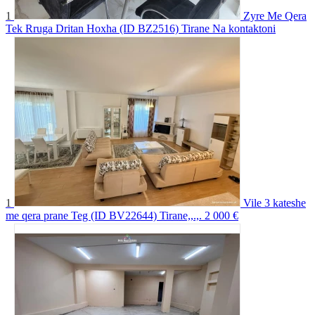
1
Zyre Me Qera
Tek Rruga Dritan Hoxha (ID BZ2516) Tirane
Na kontaktoni
1
Vile 3 kateshe
me qera prane Teg (ID BV22644) Tirane,,.,.
2 000 €