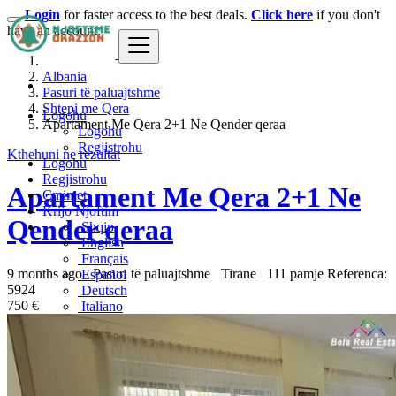
Login
for faster access to the best deals.
Click here
if you don't
have an account.
Albania
Pasuri të paluajtshme
Shtepi me Qera
Logohu
Apartament Me Qera 2+1 Ne Qender qeraa
Logohu
Regjistrohu
Kthehuni ne rezultat
Logohu
Regjistrohu
Apartament Me Qera 2+1 Ne
Çmimet
Krijo Njoftim
Qender qeraa
Shqip
English
Français
9 months ago
Pasuri të paluajtshme
Tirane
111 pamje
Referenca:
Español
5924
Deutsch
750 €
Italiano