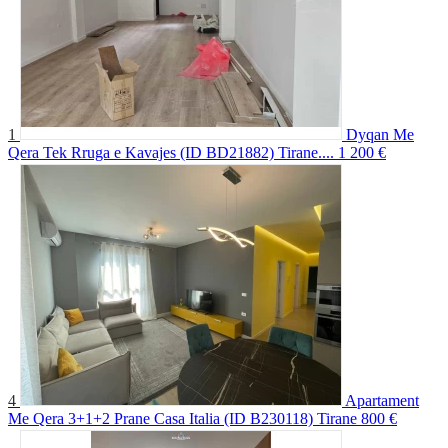
1
Dyqan Me
Qera Tek Rruga e Kavajes (ID BD21882) Tirane....
1 200 €
4
Apartament
Me Qera 3+1+2 Prane Casa Italia (ID B230118) Tirane
800 €