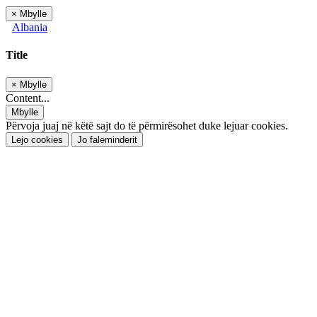
×
Mbylle
Albania
Title
×
Mbylle
Content...
Mbylle
Përvoja juaj në këtë sajt do të përmirësohet duke lejuar cookies.
Lejo cookies
Jo faleminderit