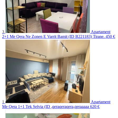
3
Apartament
2+1 Me Qera Ne Zonen E Varrit Bamit (ID B221183) Tirane.
450 €
1
Apartament
Me Qera 1+1 Tek Selvia (ID ,qeraqeraqera,qeraaaaa
620 €